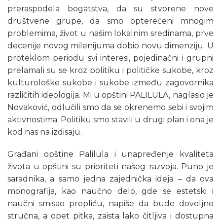
preraspodela bogatstva, da su stvorene nove
društvene grupe, da smo opterećeni mnogim
problemima, život u našim lokalnim sredinama, prve
decenije novog milenijuma dobio novu dimenziju. U
proteklom periodu svi interesi, pojedinačni i grupni
prelamali su se kroz politiku i političke sukobe, kroz
kulturološke sukobe i sukobe između zagovornika
različitih ideologija. Mi u opštini PALILULA, naglasio je
Novaković, odlučili smo da se okrenemo sebi i svojim
aktivnostima. Politiku smo stavili u drugi plan i ona je
kod nas na izdisaju.
Građani opštine Palilula i unapređenje kvaliteta
života u opštini su prioriteti našeg razvoja. Puno je
saradnika, a samo jedna zajednička ideja – da ova
monografija, kao naučno delo, gde se estetski i
naučni smisao prepliću, napiše da bude dovoljno
stručna, a opet pitka, zaista lako čitljiva i dostupna