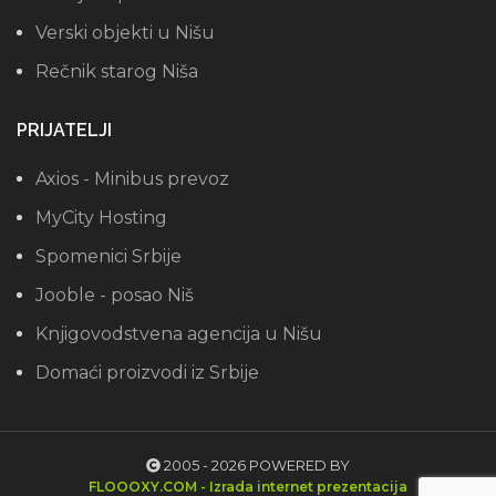
Verski objekti u Nišu
Rečnik starog Niša
PRIJATELJI
Axios - Minibus prevoz
MyCity Hosting
Spomenici Srbije
Jooble - posao Niš
Knjigovodstvena agencija u Nišu
Domaći proizvodi iz Srbije
2005 - 2026 POWERED BY
FLOOOXY.COM - Izrada internet prezentacija