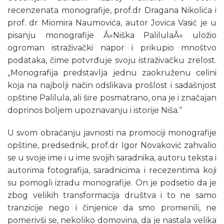
recenzenata monografije, prof.dr Dragana Nikolića i
prof. dr Miomira Naumovića, autor Jovica Vasić je u
pisanju monografije Â»Niška PalilulaÂ« uložio
ogroman istraživački napor i prikupio mnoštvo
podataka, čime potvrđuje svoju istraživačku zrelost.
„Monografija predstavlja jednu zaokruženu celini
koja na najbolji način odslikava prošlost i sadašnjost
opštine Palilula, ali šire posmatrano, ona je i značajan
doprinos boljem upoznavanju i istorije Niša.“
U svom obraćanju javnosti na promociji monografije
opštine, predsednik, prof.dr Igor Novaković zahvalio
se u svoje ime i u ime svojih saradnika, autoru teksta i
autorima fotografija, saradnicima i recezentima koji
su pomogli izradu monografije. On je podsetio da je
zbog velikih transformacija društva i to ne samo
tranzicije nego i činjenice da smo promenili, ne
pomerivši se, nekoliko domovina, da je nastala velika