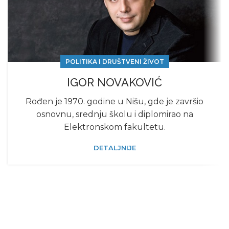
POLITIKA I DRUŠTVENI ŽIVOT
IGOR NOVAKOVIĆ
Rođen je 1970. godine u Nišu, gde je završio
osnovnu, srednju školu i diplomirao na
Elektronskom fakultetu.
DETALJNIJE