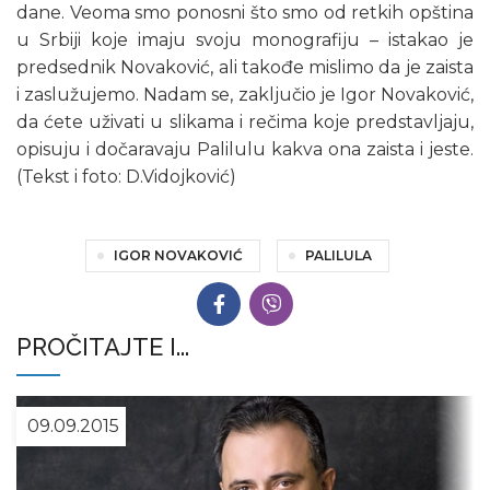
dane. Veoma smo ponosni što smo od retkih opština
u Srbiji koje imaju svoju monografiju – istakao je
predsednik Novaković, ali takođe mislimo da je zaista
i zaslužujemo. Nadam se, zaključio je Igor Novaković,
da ćete uživati u slikama i rečima koje predstavljaju,
opisuju i dočaravaju Palilulu kakva ona zaista i jeste.
(Tekst i foto: D.Vidojković)
IGOR NOVAKOVIĆ
PALILULA
PROČITAJTE I...
09.09.2015