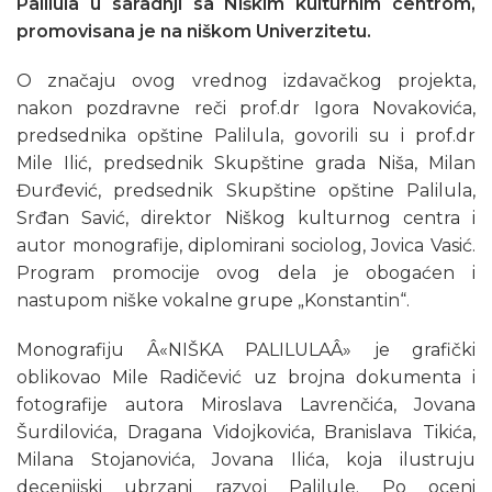
Palilula u saradnji sa Niškim kulturnim centrom,
promovisana je na niškom Univerzitetu.
O značaju ovog vrednog izdavačkog projekta,
nakon pozdravne reči prof.dr Igora Novakovića,
predsednika opštine Palilula, govorili su i prof.dr
Mile Ilić, predsednik Skupštine grada Niša, Milan
Đurđević, predsednik Skupštine opštine Palilula,
Srđan Savić, direktor Niškog kulturnog centra i
autor monografije, diplomirani sociolog, Jovica Vasić.
Program promocije ovog dela je obogaćen i
nastupom niške vokalne grupe „Konstantin“.
Monografiju Â«NIŠKA PALILULAÂ» je grafički
oblikovao Mile Radičević uz brojna dokumenta i
fotografije autora Miroslava Lavrenčića, Jovana
Šurdilovića, Dragana Vidojkovića, Branislava Tikića,
Milana Stojanovića, Jovana Ilića, koja ilustruju
decenijski ubrzani razvoj Palilule. Po oceni