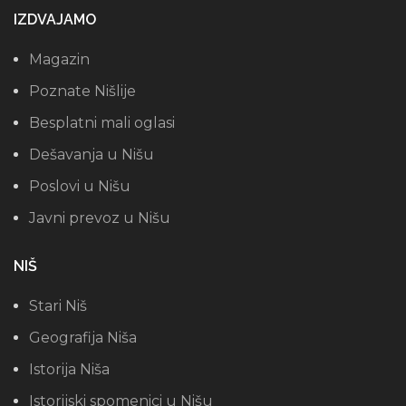
IZDVAJAMO
Magazin
Poznate Nišlije
Besplatni mali oglasi
Dešavanja u Nišu
Poslovi u Nišu
Javni prevoz u Nišu
NIŠ
Stari Niš
Geografija Niša
Istorija Niša
Istorijski spomenici u Nišu