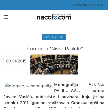
JAVNI PREVOZ
POSLOVI
NIŠKE VESTI
Promocija “Niške Palilule“
09.04.2015
Monografija Â«Niška
PALILULAÂ», autora
Jovice Vasića, publiciste i novinara, koju je na
izmaku 2011. godine realizovala Gradska opština