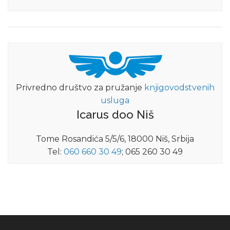
Privredno društvo za pružanje
knjigovodstvenih
usluga
Icarus doo Niš
Tome Rosandića 5/5/6, 18000 Niš, Srbija
Tel:
060 660 30 49
; 065 260 30 49