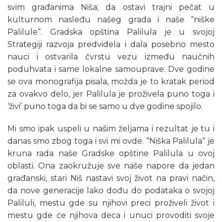
svim građanima Niša; da ostavi trajni pečat u
kulturnom nasleđu našeg grada i naše “niške
Palilule“. Gradska opština Palilula je u svojoj
Strategiji razvoja predvidela i dala posebno mesto
nauci i ostvarila čvrstu vezu između naučnih
poduhvata i same lokalne samouprave. Dve godine
se ova monografija pisala, možda je to kratak period
za ovakvo delo, jer Palilula je proživela puno toga i
‘živi’ puno toga da bi se samo u dve godine spojilo.
Mi smo ipak uspeli u našim željama i rezultat je tu i
danas smo zbog toga i svi mi ovde. “Niška Palilula“ je
kruna rada naše Gradske opštine Palilula u ovoj
oblasti. Ona zaokružuje sve naše napore da jedan
građanski, stari Niš nastavi svoj život na pravi način,
da nove generacije lako dođu do podataka o svojoj
Paliluli, mestu gde su njihovi preci proživeli život i
mestu gde će njihova deca i unuci provoditi svoje