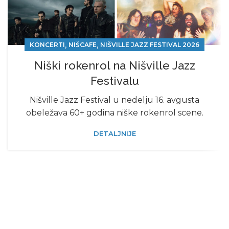
,
,
KONCERTI
NIŠCAFE
NIŠVILLE JAZZ FESTIVAL 2026
Niški rokenrol na Nišville Jazz
Festivalu
Nišville Jazz Festival u nedelju 16. avgusta
obeležava 60+ godina niške rokenrol scene.
DETALJNIJE