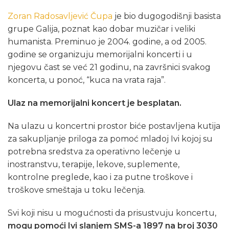
Zoran Radosavljević Čupa
je bio dugogodišnji basista
grupe Galija, poznat kao dobar muzičar i veliki
humanista. Preminuo je 2004. godine, a od 2005.
godine se organizuju memorijalni koncerti i u
njegovu čast se već 21 godinu, na završnici svakog
koncerta, u ponoć, “kuca na vrata raja”.
Ulaz na memorijalni koncert je besplatan.
Na ulazu u koncertni prostor biće postavljena kutija
za sakupljanje priloga za pomoć mladoj Ivi kojoj su
potrebna sredstva za operativno lečenje u
inostranstvu, terapije, lekove, suplemente,
kontrolne preglede, kao i za putne troškove i
troškove smeštaja u toku lečenja.
Svi koji nisu u mogućnosti da prisustvuju koncertu,
mogu pomoći Ivi slanjem SMS-a 1897 na broj 3030