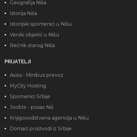
Geografija Niša
Istorija Niša
Istorijski spomenici u Nišu
Verski objekti u Nišu
Rečnik starog Niša
PRIJATELJI
Axios - Minibus prevoz
MyCity Hosting
Spomenici Srbije
Jooble - posao Niš
Knjigovodstvena agencija u Nišu
Domaći proizvodi iz Srbije