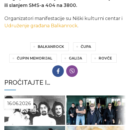
ili slanjem SMS-a 404 na 3800.
Organizatori manifestacije su Niški kulturni centar i
Udruženje građana Balkanrock
.
BALKANROCK
ČUPA
ČUPIN MEMORIJAL
GALIJA
ROVČE
PROČITAJTE I...
16.06.2026