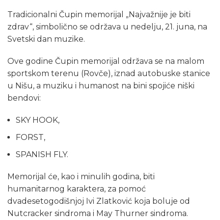
Tradicionalni Čupin memorijal „Najvažnije je biti
zdrav“, simbolično se održava u nedelju, 21. juna, na
Svetski dan muzike.
Ove godine Čupin memorijal održava se na malom
sportskom terenu (Rovče), iznad autobuske stanice
u Nišu, a muziku i humanost na bini spojiće niški
bendovi:
SKY HOOK,
FORST,
SPANISH FLY.
Memorijal će, kao i minulih godina, biti
humanitarnog karaktera, za pomoć
dvadesetogodišnjoj Ivi Zlatković koja boluje od
Nutcracker sindroma i May Thurner sindroma.