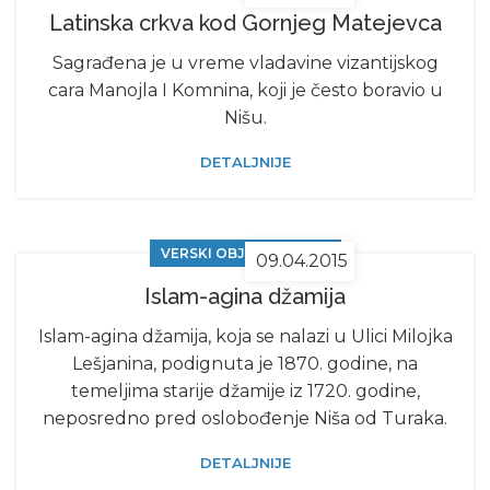
Latinska crkva kod Gornjeg Matejevca
Sagrađena je u vreme vladavine vizantijskog
cara Manojla I Komnina, koji je često boravio u
Nišu.
DETALJNIJE
VERSKI OBJEKTI U NIŠU
09.04.2015
Islam-agina džamija
Islam-agina džamija, koja se nalazi u Ulici Milojka
Lešjanina, podignuta je 1870. godine, na
temeljima starije džamije iz 1720. godine,
neposredno pred oslobođenje Niša od Turaka.
DETALJNIJE