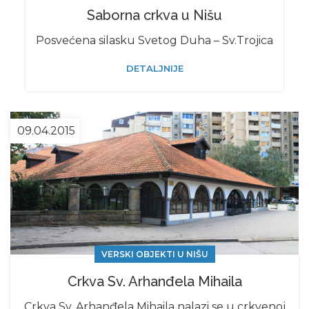
Saborna crkva u Nišu
Posvećena silasku Svetog Duha – Sv.Trojica
DETALJNIJE
09.04.2015
VERSKI OBJEKTI U NIŠU
Crkva Sv. Arhanđela Mihaila
Crkva Sv. Arhanđela Mihaila nalazi se u crkvenoj