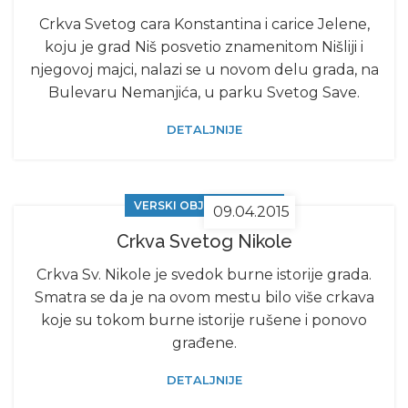
Crkva Svetog cara Konstantina i carice Jelene,
koju je grad Niš posvetio znamenitom Nišliji i
njegovoj majci, nalazi se u novom delu grada, na
Bulevaru Nemanjića, u parku Svetog Save.
DETALJNIJE
VERSKI OBJEKTI U NIŠU
09.04.2015
Crkva Svetog Nikole
Crkva Sv. Nikole je svedok burne istorije grada.
Smatra se da je na ovom mestu bilo više crkava
koje su tokom burne istorije rušene i ponovo
građene.
DETALJNIJE