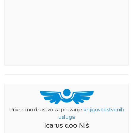
Privredno društvo za pružanje
knjigovodstvenih
usluga
Icarus doo Niš