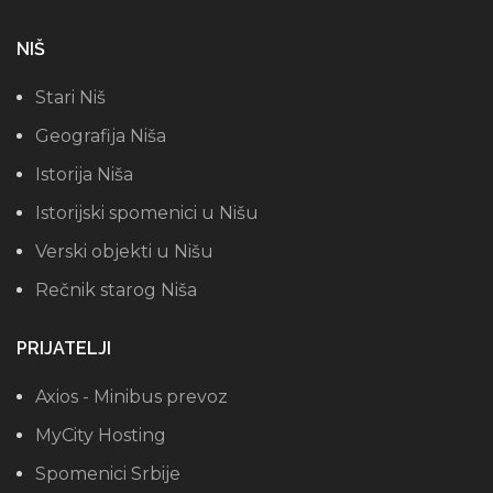
NIŠ
Stari Niš
Geografija Niša
Istorija Niša
Istorijski spomenici u Nišu
Verski objekti u Nišu
Rečnik starog Niša
PRIJATELJI
Axios - Minibus prevoz
MyCity Hosting
Spomenici Srbije