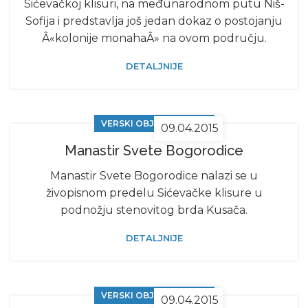
Sićevačkoj klisuri, na međunarodnom putu Niš-
Sofija i predstavlja još jedan dokaz o postojanju
Â«kolonije monahaÂ» na ovom području.
DETALJNIJE
VERSKI OBJEKTI U NIŠU
09.04.2015
Manastir Svete Bogorodice
Manastir Svete Bogorodice nalazi se u
živopisnom predelu Sićevačke klisure u
podnožju stenovitog brda Kusača.
DETALJNIJE
VERSKI OBJEKTI U NIŠU
09.04.2015