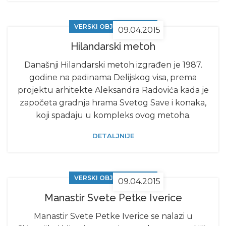
VERSKI OBJEKTI U NIŠU
09.04.2015
Hilandarski metoh
Današnji Hilandarski metoh izgrađen je 1987.
godine na padinama Delijskog visa, prema
projektu arhitekte Aleksandra Radovića kada je
započeta gradnja hrama Svetog Save i konaka,
koji spadaju u kompleks ovog metoha.
DETALJNIJE
VERSKI OBJEKTI U NIŠU
09.04.2015
Manastir Svete Petke Iverice
Manastir Svete Petke Iverice se nalazi u