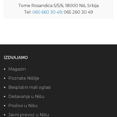
Tome Rosandića 5/5/6, 18000 Niš, Srbija
Tel:
060 660 30 49
; 065 260 30 49
IZDVAJAMO
Magazin
Poznate Nišlije
Besplatni mali oglasi
Dešavanja u Nišu
Poslovi u Nišu
Javni prevoz u Nišu