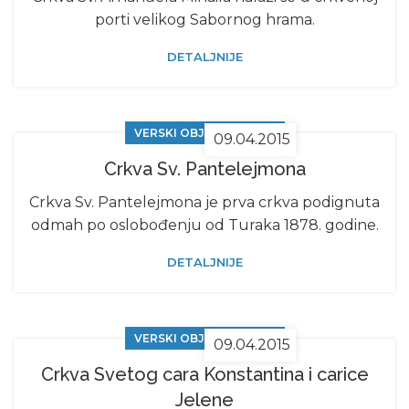
porti velikog Sabornog hrama.
DETALJNIJE
VERSKI OBJEKTI U NIŠU
09.04.2015
Crkva Sv. Pantelejmona
Crkva Sv. Pantelejmona je prva crkva podignuta
odmah po oslobođenju od Turaka 1878. godine.
DETALJNIJE
VERSKI OBJEKTI U NIŠU
09.04.2015
Crkva Svetog cara Konstantina i carice
Jelene