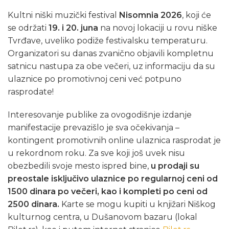
Kultni niški muzički festival
Nisomnia 2026
, koji će
se održati
19. i 20. juna
na novoj lokaciji u rovu niške
Tvrđave, uveliko podiže festivalsku temperaturu.
Organizatori su danas zvanično objavili kompletnu
satnicu nastupa za obe večeri, uz informaciju da su
ulaznice po promotivnoj ceni već potpuno
rasprodate!
Interesovanje publike za ovogodišnje izdanje
manifestacije prevazišlo je sva očekivanja –
kontingent promotivnih online ulaznica rasprodat je
u rekordnom roku. Za sve koji još uvek nisu
obezbedili svoje mesto ispred bine,
u prodaji su
preostale isključivo ulaznice po regularnoj ceni od
1500 dinara po večeri, kao i kompleti po ceni od
2500 dinara.
Karte se mogu kupiti u knjižari Niškog
kulturnog centra, u Dušanovom bazaru (lokal