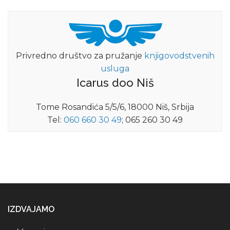
Privredno društvo za pružanje
knjigovodstvenih
usluga
Icarus doo Niš
Tome Rosandića 5/5/6, 18000 Niš, Srbija
Tel:
060 660 30 49
; 065 260 30 49
IZDVAJAMO