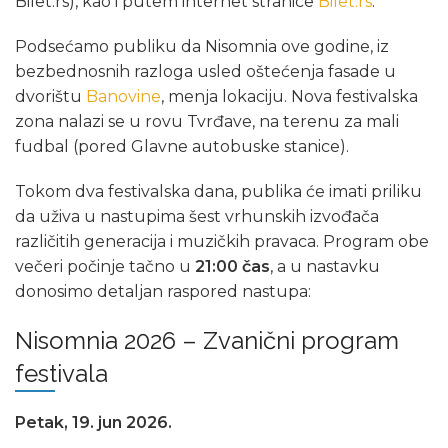
Bilet.rs), kao i putem internet stranice
Bilet.rs
.
Podsećamo publiku da Nisomnia ove godine, iz
bezbednosnih razloga usled oštećenja fasade u
dvorištu
Banovine
, menja lokaciju. Nova festivalska
zona nalazi se u rovu Tvrđave, na terenu za mali
fudbal (pored Glavne autobuske stanice).
Tokom dva festivalska dana, publika će imati priliku
da uživa u nastupima šest vrhunskih izvođača
različitih generacija i muzičkih pravaca. Program obe
večeri počinje tačno u
21:00 čas
, a u nastavku
donosimo detaljan raspored nastupa:
Nisomnia 2026 – Zvanični program
festivala
Petak, 19. jun 2026.