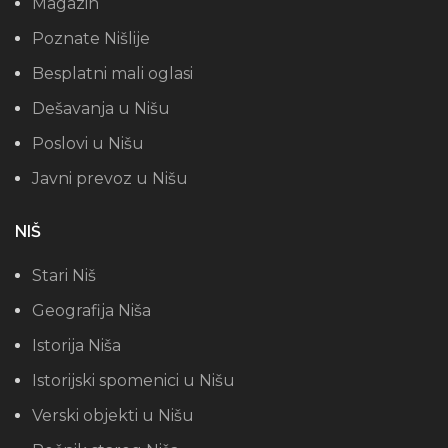
Magazin
Poznate Nišlije
Besplatni mali oglasi
Dešavanja u Nišu
Poslovi u Nišu
Javni prevoz u Nišu
NIŠ
Stari Niš
Geografija Niša
Istorija Niša
Istorijski spomenici u Nišu
Verski objekti u Nišu