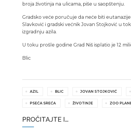
broja životinja na ulicama, piše u saopštenju.
Gradsko veće poručuje da neće biti eutanazije
Slavković i gradski većnik Jovan Stojković u to
izgradnju azila.
U toku prošle godine Grad Niš isplatio je 12 mil
Blic
AZIL
BLIC
JOVAN STOJKOVIĆ
PSEĆA SREĆA
ŽIVOTINJE
ZOO PLAN
PROČITAJTE I...