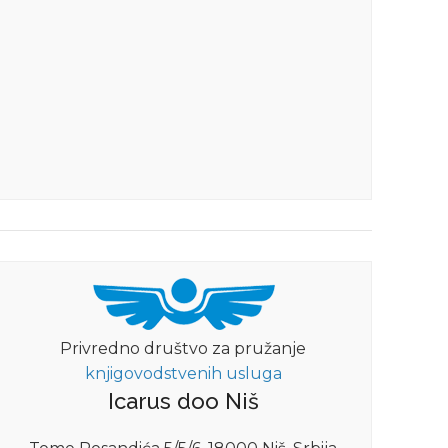
Privredno društvo za pružanje
knjigovodstvenih usluga
Icarus doo Niš