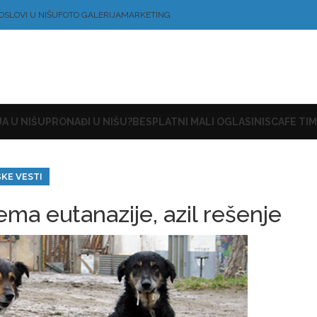
OSLOVI U NIŠU
FOTO GALERIJA
MARKETING
A U NIŠU
PRONAĐI U NIŠU?
BESPLATNI MALI OGLASI
NISCAFE TIM
ŠKE VESTI
ema eutanazije, azil rešenje