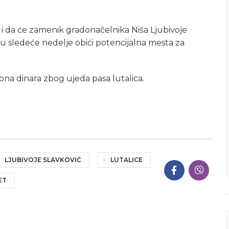
 i da će zamenik gradonačelnika Niša Ljubivoje
ku sledeće nedelje obići potencijalna mesta za
iona dinara zbog ujeda pasa lutalica.
LJUBIVOJE SLAVKOVIĆ
LUTALICE
ET