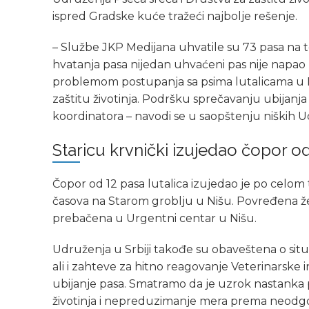
ispred Gradske kuće tražeći najbolje rešenje.
– Službe JKP Medijana uhvatile su 73 pasa na te
hvatanja pasa nijedan uhvaćeni pas nije napao ni
problemom postupanja sa psima lutalicama u N
zaštitu životinja. Podršku sprečavanju ubijanja 
koordinatora – navodi se u saopštenju niških Ud
Staricu krvnički izujedao čopor od
Čopor od 12 pasa lutalica izujedao je po celom 
časova na Starom groblju u Nišu. Povređena 
prebačena u Urgentni centar u Nišu.
Udruženja u Srbiji takođe su obaveštena o situac
ali i zahteve za hitno reagovanje Veterinarske 
ubijanje pasa. Smatramo da je uzrok nastanka
životinja i nepreduzimanje mera prema neodgov