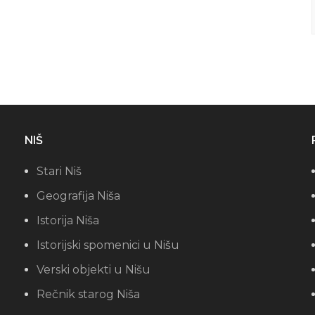
NIŠ
Stari Niš
Geografija Niša
Istorija Niša
Istorijski spomenici u Nišu
Verski objekti u Nišu
Rečnik starog Niša