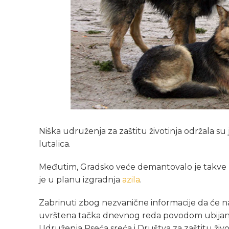
Niška udruženja za zaštitu životinja održala s
lutalica.
Međutim, Gradsko veće demantovalo je takve n
je u planu izgradnja
azila
.
Zabrinuti zbog nezvanične informacije da će na
uvrštena tačka dnevnog reda povodom ubijanja
Udruženja Pseća sreća i Društva za zaštitu živo