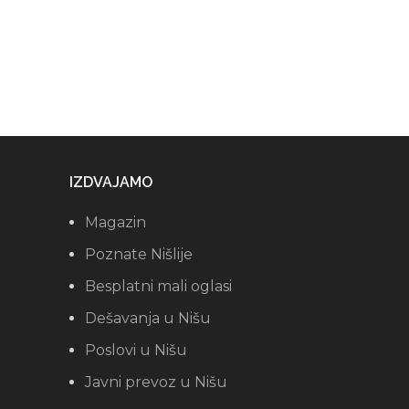
IZDVAJAMO
Magazin
Poznate Nišlije
Besplatni mali oglasi
Dešavanja u Nišu
Poslovi u Nišu
Javni prevoz u Nišu