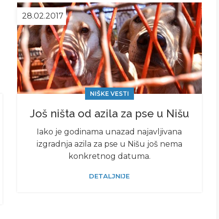
28.02.2017
NIŠKE VESTI
Još ništa od azila za pse u Nišu
Iako je godinama unazad najavljivana
izgradnja azila za pse u Nišu još nema
konkretnog datuma.
DETALJNIJE