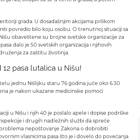
ritoriji grada. U dosadašnjim akcijama prilikom
ti povredio bilo koju osobu. O trenutnoj situaciji sa
išu obaveštene su brojne svetske organizacije za
pasa dalo je 50 svetskih organizacija i njihovih
ruženja za zaštitu životinja.
 12 pasa lutalica u Nišu!
telu jednu Nišlijku staru 76 godina juče oko 6.30
žena je nakon ukazane medicinske pomoći
iji u Nišu i njih 40 je poslalo apele i dopise podrške
inspekcije i drugih nadležnih službi da spreče
 problema nepoštovanje Zakona o dobrobiti
ornim vlasnicima pasa što je i dovelo do povećanja