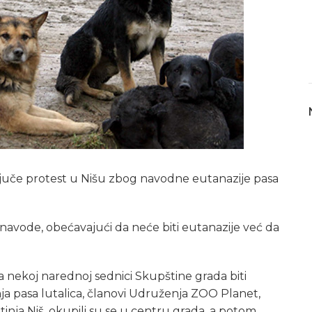
u juče protest u Nišu zbog navodne eutanazije pasa
avode, obećavajući da neće biti eutanazije već da
 nekoj narednoj sednici Skupštine grada biti
 pasa lutalica, članovi Udruženja ZOO Planet,
tinja Niš, okupili su se u centru grada, a potom