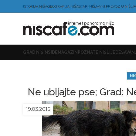
ISTORIJA NIŠA
GEOGRAFIJA NIŠA
STARI NIŠ
JAVNI PREVOZ U NIŠU
P
GRAD NIŠ
INSIDE
MAGAZIN
POZNATE NIŠLIJE
DEŠAVANJ
NI
Ne ubijajte pse; Grad: N
19.03.2016