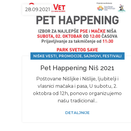
28.09.2021
,
NIŠKE VESTI
PROMOCIJE, SAJMOVI, FESTIVALI
Pet Happening Niš 2021
Poštovane Nišlijke i Nišlije, ljubitelji i
vlasnici mačaka i pasa, U subotu, 2.
oktobra od 12h, ponovo organizujemo
našu tradicional...
DETALJNIJE