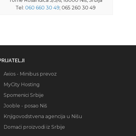
Tome Rosandića 5/5/6, 18000 Niš, Srbija
Tel:
060 660 30 49
; 065 260 30 49
PRIJATELJI
Axios - Minibus prevoz
MyCity Hosting
Spomenici Srbije
Jooble - posao Niš
Knjigovodstvena agencija u Nišu
Domaći proizvodi iz Srbije