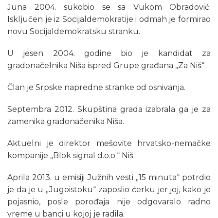
Juna 2004. sukobio se sa Vukom Obradović.
Isključen je iz Socijaldemokratije i odmah je formirao
novu Socijaldemokratsku stranku.
U jesen 2004. godine bio je kandidat za
gradonačelnika Niša ispred Grupe građana „Za Niš“.
Član je Srpske napredne stranke od osnivanja.
Septembra 2012. Skupština grada izabrala ga je za
zamenika gradonačenika Niša.
Aktuelni je direktor mešovite hrvatsko-nemačke
kompanije „Blok signal d.o.o.“ Niš.
Aprila 2013. u emisiji Južnih vesti „15 minuta“ potrdio
je da je u „Jugoistoku“ zaposlio ćerku jer joj, kako je
pojasnio, posle porođaja nije odgovaralo radno
vreme u banci u kojoj je radila.