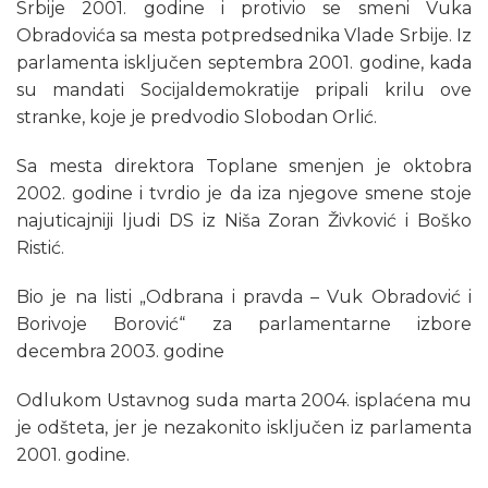
Srbije 2001. godine i protivio se smeni Vuka
Obradovića sa mesta potpredsednika Vlade Srbije. Iz
parlamenta isključen septembra 2001. godine, kada
su mandati Socijaldemokratije pripali krilu ove
stranke, koje je predvodio Slobodan Orlić.
Sa mesta direktora Toplane smenjen je oktobra
2002. godine i tvrdio je da iza njegove smene stoje
najuticajniji ljudi DS iz Niša Zoran Živković i Boško
Ristić.
Bio je na listi „Odbrana i pravda – Vuk Obradović i
Borivoje Borović“ za parlamentarne izbore
decembra 2003. godine
Odlukom Ustavnog suda marta 2004. isplaćena mu
je odšteta, jer je nezakonito isključen iz parlamenta
2001. godine.