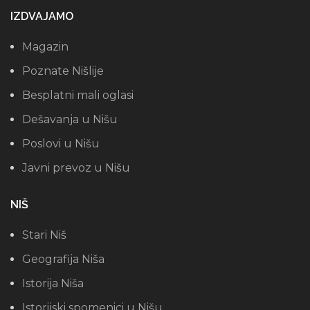
IZDVAJAMO
Magazin
Poznate Nišlije
Besplatni mali oglasi
Dešavanja u Nišu
Poslovi u Nišu
Javni prevoz u Nišu
NIŠ
Stari Niš
Geografija Niša
Istorija Niša
Istorijski spomenici u Nišu