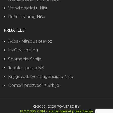
Verski objekti u Nišu
Rečnik starog Niša
PRIJATELJI
Axios - Minibus prevoz
MyCity Hosting
Spomenici Srbije
Jooble - posao Niš
Knjigovodstvena agencija u Nišu
Domaći proizvodi iz Srbije
2005 - 2026 POWERED BY
FLOOOXY.COM - Izrada internet prezentacija