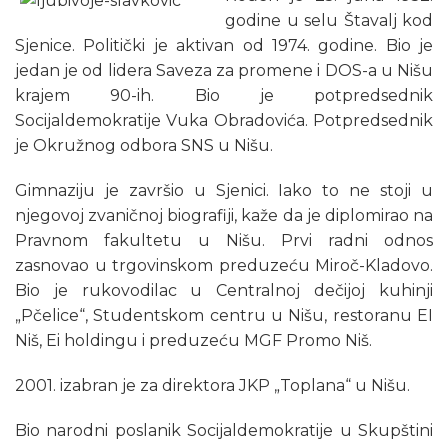
godine u selu Štavalj kod
Sjenice. Politički je aktivan od 1974. godine. Bio je
jedan je od lidera Saveza za promene i DOS-a u Nišu
krajem 90-ih. Bio je potpredsednik
Socijaldemokratije Vuka Obradovića. Potpredsednik
je Okružnog odbora SNS u Nišu.
Gimnaziju je završio u Sjenici. Iako to ne stoji u
njegovoj zvaničnoj biografiji, kaže da je diplomirao na
Pravnom fakultetu u Nišu. Prvi radni odnos
zasnovao u trgovinskom preduzeću Miroč-Kladovo.
Bio je rukovodilac u Centralnoj dečijoj kuhinji
„Pčelice“, Studentskom centru u Nišu, restoranu EI
Niš, Ei holdingu i preduzeću MGF Promo Niš.
2001. izabran je za direktora JKP „Toplana“ u Nišu.
Bio narodni poslanik Socijaldemokratije u Skupštini