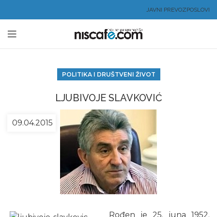
JAVNI PREVOZ
POSLOVI
POLITIKA I DRUŠTVENI ŽIVOT
LJUBIVOJE SLAVKOVIĆ
09.04.2015
Rođen je 25. juna 1952.