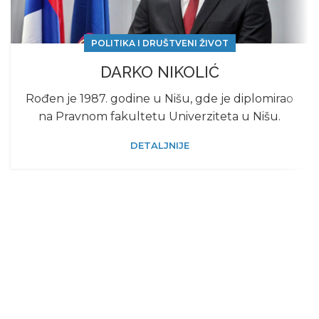
POLITIKA I DRUŠTVENI ŽIVOT
DARKO NIKOLIĆ
Rođеn jе 1987. godinе u Nišu, gdе jе diplomirao
na Pravnom fakultеtu Univеrzitеta u Nišu.
DETALJNIJE