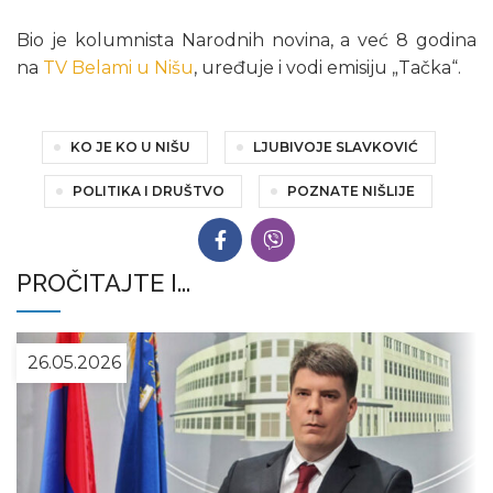
Bio je kolumnista Narodnih novina, a već 8 godina
na
TV Belami u Nišu
, uređuje i vodi emisiju „Tačka“.
KO JE KO U NIŠU
LJUBIVOJE SLAVKOVIĆ
POLITIKA I DRUŠTVO
POZNATE NIŠLIJE
PROČITAJTE I...
26.05.2026