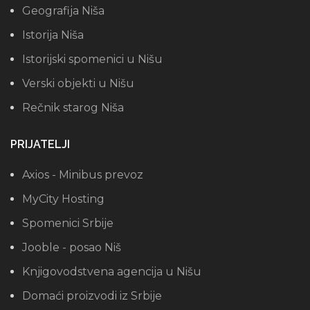
Geografija Niša
Istorija Niša
Istorijski spomenici u Nišu
Verski objekti u Nišu
Rečnik starog Niša
PRIJATELJI
Axios - Minibus prevoz
MyCity Hosting
Spomenici Srbije
Jooble - posao Niš
Knjigovodstvena agencija u Nišu
Domaći proizvodi iz Srbije