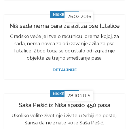
NIŠKE VESTI
26.02.2016
Niš sada nema para za azil za pse lutalice
Gradsko veće je izvelo računicu, prema kojoj, za
sada, nema novca za održavanje azila za pse
lutalice. Zbog toga se odustalo od izgradnje
objekta za trajno smeštanje pasa.
DETALJNIJE
NIŠKE VESTI
28.10.2015
Saša Pešić iz Niša spasio 450 pasa
Ukoliko volite životinje i živite u Srbiji ne postoji
šansa da ne znate ko je Saša Pešić.