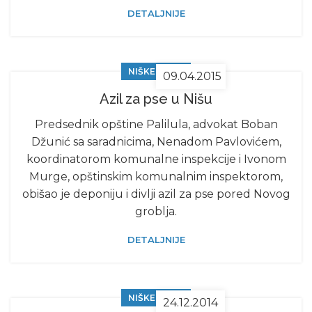
DETALJNIJE
NIŠKE VESTI
09.04.2015
Azil za pse u Nišu
Predsednik opštine Palilula, advokat Boban
Džunić sa saradnicima, Nenadom Pavlovićem,
koordinatorom komunalne inspekcije i Ivonom
Murge, opštinskim komunalnim inspektorom,
obišao je deponiju i divlji azil za pse pored Novog
groblja.
DETALJNIJE
NIŠKE VESTI
24.12.2014