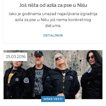
Još ništa od azila za pse u Nišu
Iako je godinama unazad najavljivana izgradnja
azila za pse u Nišu još nema konkretnog
datuma.
DETALJNIJE
25.03.2016
NIŠKE VESTI