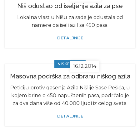
Niš odustao od iseljenja azila za pse
Lokalna vlast u Nišu za sada je odustala od
namere da iseli azil sa 450 pasa.
DETALJNIJE
NIŠKE VESTI
16.12.2014
Masovna podrška za odbranu niškog azila
Peticiju protiv gašenja Azila Nišlije Saše Pešića, u
kojem brine o 450 napuštenih pasa, podržalo je
za dva dana više od 40.000 ljudi iz celog sveta.
DETALJNIJE