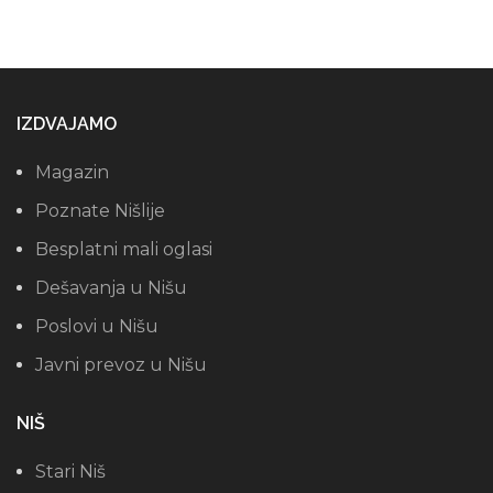
IZDVAJAMO
Magazin
Poznate Nišlije
Besplatni mali oglasi
Dešavanja u Nišu
Poslovi u Nišu
Javni prevoz u Nišu
NIŠ
Stari Niš