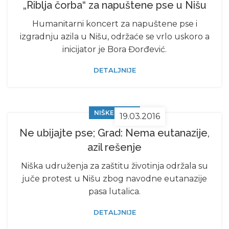
„Riblja čorba“ za napuštene pse u Nišu
Humanitarni koncert za napuštene pse i
izgradnju azila u Nišu, održaće se vrlo uskoro a
inicijator je Bora Đorđević.
DETALJNIJE
NIŠKE VESTI
19.03.2016
Ne ubijajte pse; Grad: Nema eutanazije,
azil rešenje
Niška udruženja za zaštitu životinja održala su
juče protest u Nišu zbog navodne eutanazije
pasa lutalica.
DETALJNIJE