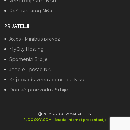
Verski objekti u Nišu
Rečnik starog Niša
PRIJATELJI
Axios - Minibus prevoz
MyCity Hosting
Spomenici Srbije
Jooble - posao Niš
Knjigovodstvena agencija u Nišu
Domaći proizvodi iz Srbije
2005 - 2026 POWERED BY
FLOOOXY.COM - Izrada internet prezentacija