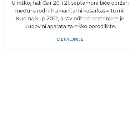
U niškoj hali Čair 20. i 21. septembra biće održan
međunarodni humanitarni košarkaški turnir
Kupina kup 2012, a sav prihod namenjem je
kupovini aparata za niško porodilište.
DETALJNIJE