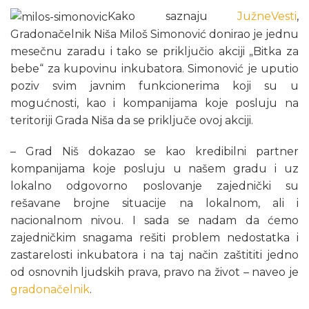
Kako saznaju
JužneVesti
,
Gradonačelnik Niša Miloš Simonović donirao je jednu
mesečnu zaradu i tako se priključio akciji „Bitka za
bebe“ za kupovinu inkubatora. Simonović je uputio
poziv svim javnim funkcionerima koji su u
mogućnosti, kao i kompanijama koje posluju na
teritoriji Grada Niša da se priključe ovoj akciji.
– Grad Niš dokazao se kao kredibilni partner
kompanijama koje posluju u našem gradu i uz
lokalno odgovorno poslovanje zajednički su
rešavane brojne situacije na lokalnom, ali i
nacionalnom nivou. I sada se nadam da ćemo
zajedničkim snagama rešiti problem nedostatka i
zastarelosti inkubatora i na taj način zaštititi jedno
od osnovnih ljudskih prava, pravo na život – naveo je
gradonačelnik
.