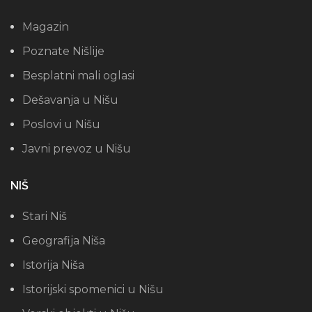
Magazin
Poznate Nišlije
Besplatni mali oglasi
Dešavanja u Nišu
Poslovi u Nišu
Javni prevoz u Nišu
NIŠ
Stari Niš
Geografija Niša
Istorija Niša
Istorijski spomenici u Nišu