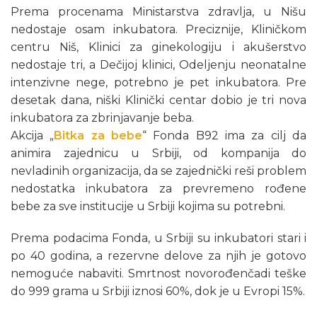
Prema procenama Ministarstva zdravlja, u Nišu
nedostaje osam inkubatora. Preciznije, Kliničkom
centru Niš, Klinici za ginekologiju i akušerstvo
nedostaje tri, a Dečijoj klinici, Odeljenju neonatalne
intenzivne nege, potrebno je pet inkubatora. Pre
desetak dana, niški Klinički centar dobio je tri nova
inkubatora za zbrinjavanje beba.
Akcija „
Bitka za bebe
“ Fonda B92 ima za cilj da
animira zajednicu u Srbiji, od kompanija do
nevladinih organizacija, da se zajednički reši problem
nedostatka inkubatora za prevremeno rođene
bebe za sve institucije u Srbiji kojima su potrebni.
Prema podacima Fonda, u Srbiji su inkubatori stari i
po 40 godina, a rezervne delove za njih je gotovo
nemoguće nabaviti. Smrtnost novorođenčadi teške
do 999 grama u Srbiji iznosi 60%, dok je u Evropi 15%.