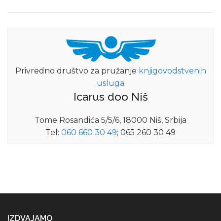
Privredno društvo za pružanje
knjigovodstvenih
usluga
Icarus doo Niš
Tome Rosandića 5/5/6, 18000 Niš, Srbija
Tel:
060 660 30 49
; 065 260 30 49
IZDVAJAMO