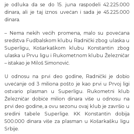
je odluka da se do 15. juna raspodeli 42.225.000
dinara, ali je taj iznos uvećan i sada je 45.225.000
dinara.
– Nema nekih većih promena, malo su povećana
sredstva Fudbalskom klubu Radnički zbog ulaska u
Superligu, Košarkaškom klubu Konstantin zbog
ulaska u Prvu ligu i Rukometnom klubu Železničar
– istakao je Miloš Simonović.
U odnosu na prvi deo godine, Radnički je dobio
uvećanje od 3 miliona pošto je kao prvi u Prvoj ligi
ostvario plasman u Superligu. Rukometni klub
Železničar dobiće milion dinara više u odnosu na
prvi deo godine, a ovu sezonu ovaj klub je završio u
sredini tabele Superlige. KK Konstantin dobija
500.000 dinara više za plasman u Košarkašku ligu
Srbije.