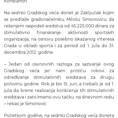
Konstantin.
Na sednici Gradskog veća donet je Zaključak kojim
se predlaže gradonačelniku Milošu Simonoviću da
rešenjem raspodeli sredstva od 45.225.000 dinara za
stimulativno finansiranje aktivnosti sportskih
organizacija, na osnovu posebno iskazanog interesa
Grada u oblasti sporta i za period od 1. jula do 31.
decembra 2012. godine.
– Jedan od osvnovnih razloga za sazivanje ovog
Gradskog veća jer nam protiču rokovi za
određivanje stimulativnih sredstava za drugu
polovinu godine. Rok je bio 15. jun, a trebalo je od 1.
jula da krene realizacija korišćenja tih stimulativnih
sredstava i zato imamo ovu tačku na dnevnom redu
– rekao je Simonović
Početkom godine, na sednici Gradskog veća doneta