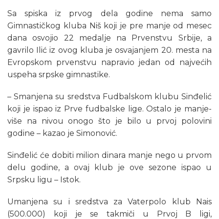
Sa spiska iz prvog dela godine nema samo
Gimnastičkog kluba Niš koji je pre manje od mesec
dana osvojio 22 medalje na Prvenstvu Srbije, a
gavrilo Ilić iz ovog kluba je osvajanjem 20. mesta na
Evropskom prvenstvu napravio jedan od najvećih
uspeha srpske gimnastike.
– Smanjena su sredstva Fudbalskom klubu Sinđelić
koji je ispao iz Prve fudbalske lige. Ostalo je manje-
više na nivou onogo što je bilo u prvoj polovini
godine – kazao je Simonović.
Sinđelić će dobiti milion dinara manje nego u prvom
delu godine, a ovaj klub je ove sezone ispao u
Srpsku ligu – Istok.
Umanjena su i sredstva za Vaterpolo klub Nais
(500.000) koji je se takmiči u Prvoj B ligi,