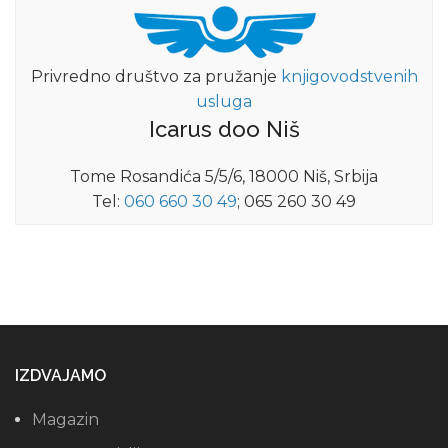
Privredno društvo za pružanje
knjigovodstvenih
usluga
Icarus doo Niš
Tome Rosandića 5/5/6, 18000 Niš, Srbija
Tel:
060 660 30 49
; 065 260 30 49
IZDVAJAMO
Magazin