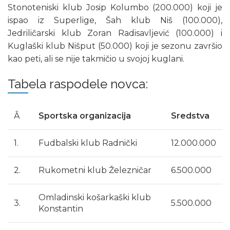
Stonoteniski klub Josip Kolumbo (200.000) koji je
ispao iz Superlige, Šah klub Niš (100.000),
Jedriličarski klub Zoran Radisavljević (100.000) i
Kuglaški klub Nišput (50.000) koji je sezonu završio
kao peti, ali se nije takmičio u svojoj kuglani.
Tabela raspodele novca:
Â
Sportska organizacija
Sredstva
1.
Fudbalski klub Radnički
12.000.000
2.
Rukometni klub Železničar
6.500.000
Omladinski košarkaški klub
3.
5.500.000
Konstantin