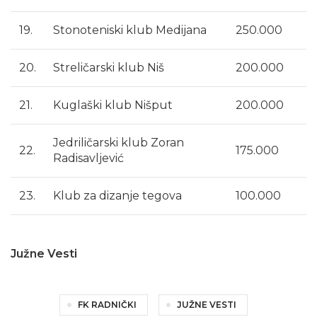
19.
Stonoteniski klub Medijana
250.000
20.
Streličarski klub Niš
200.000
21.
Kuglaški klub Nišput
200.000
Jedriličarski klub Zoran
22.
175.000
Radisavljević
23.
Klub za dizanje tegova
100.000
Južne Vesti
FK RADNIČKI
JUŽNE VESTI