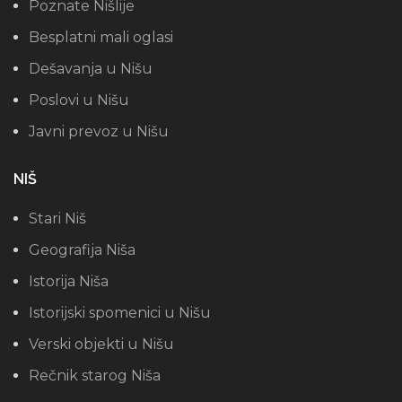
Poznate Nišlije
Besplatni mali oglasi
Dešavanja u Nišu
Poslovi u Nišu
Javni prevoz u Nišu
NIŠ
Stari Niš
Geografija Niša
Istorija Niša
Istorijski spomenici u Nišu
Verski objekti u Nišu
Rečnik starog Niša