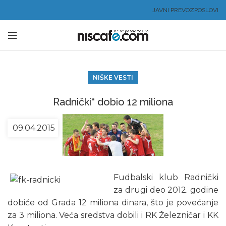
JAVNI PREVOZ
POSLOVI
NIŠKE VESTI
Radnički“ dobio 12 miliona
09.04.2015
Fudbalski klub Radnički
za drugi deo 2012. godine
dobiće od Grada 12 miliona dinara, što je povećanje
za 3 miliona. Veća sredstva dobili i RK Železničar i KK