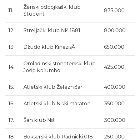
Ženski odbojkaški klub
11.
875.000
Student
12.
Streljački klub Niš 1881
800.000
13.
Džudo klub KinezisÂ
650.000
Omladinski stonoteniski klub
14.
425.000
Josip Kolumbo
15.
Atletski klub Železničar
400.000
16.
Atletski klub Niški maraton
350.000
17.
Šah klub Niš
300.000
18.
Bokserski klub Radnički 018
250.000