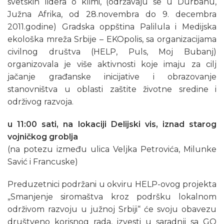
svetskih lidera o klimi, (održavaju se u Durbanu,
Južna Afrika, od 28.novembra do 9. decembra
2011.godine) Gradska oppština Palilula i Medijska
ekološka mreža Srbije – EKOpolis, sa organizacijama
civilnog društva (HELP, Puls, Moj Bubanj)
organizovala je više aktivnosti koje imaju za cilj
jačanje građanske inicijative i obrazovanje
stanovništva u oblasti zaštite životne sredine i
održivog razvoja.
u 11:00 sati, na lokaciji Delijski vis, iznad starog
vojničkog groblja
(na potezu između ulica Veljka Petrovića, Milunke
Savić i Francuske)
Preduzetnici podržani u okviru HELP-ovog projekta
„Smanjenje siromaštva kroz podršku lokalnom
održivom razvoju u južnoj Srbiji“ će svoju obavezu
društveno korisnog rada, izvesti u saradnji sa GO