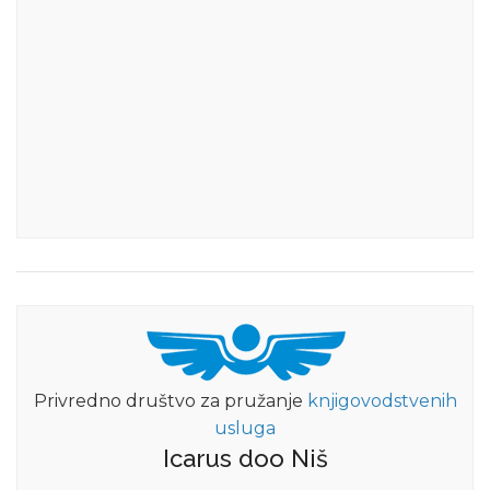
Privredno društvo za pružanje
knjigovodstvenih
usluga
Icarus doo Niš