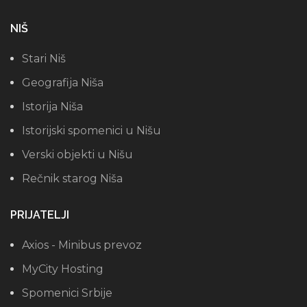
NIŠ
Stari Niš
Geografija Niša
Istorija Niša
Istorijski spomenici u Nišu
Verski objekti u Nišu
Rečnik starog Niša
PRIJATELJI
Axios - Minibus prevoz
MyCity Hosting
Spomenici Srbije