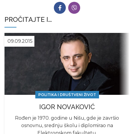
PROČITAJTE I...
09.09.2015
POLITIKA I DRUŠTVENI ŽIVOT
IGOR NOVAKOVIĆ
Rođen je 1970. godine u Nišu, gde je završio
osnovnu, srednju školu i diplomirao na
Elektronskom fakultetu.