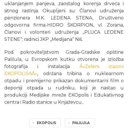
uklanjanjem panjeva, zaostalog korenja drveća i
sitnog rastinja. Okupljeni su: Članovi udruženja
penzionera M.K. LEDENA STENA, Društveno
odgovorna firma-HIDRO ŠKORPION, vl. Zorana,
Članovi i volonteri udruženja „PLUĆA LEDENE
STENE“; radnici JKP „Medijana“ Niš.
Pod pokroviteljstvom Grada-Gradske opštine
Palilula, u Evropskom kutku otvorena je izložba
fotografija i instalacija
Â«Zeleni izazovi
EKOPOLISAÂ»
, održana tribina o nuklearnom
otpadu i premijerno prikazan dokumentarni film o
deponiji otpada u rudniku, koji je nastao u
produkciji Medijske mreže EKOpolis i Edukativnog
centra i Radio stanice u Knjaževcu..
EKOPOLIS
PALILULA