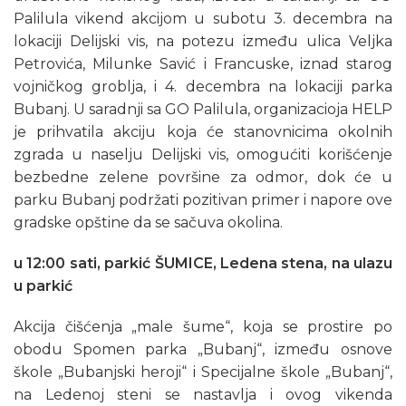
Palilula vikend akcijom u subotu 3. decembra na
lokaciji Delijski vis, na potezu između ulica Veljka
Petrovića, Milunke Savić i Francuske, iznad starog
vojničkog groblja, i 4. decembra na lokaciji parka
Bubanj. U saradnji sa GO Palilula, organizacioja HELP
je prihvatila akciju koja će stanovnicima okolnih
zgrada u naselju Delijski vis, omogućiti korišćenje
bezbedne zelene površine za odmor, dok će u
parku Bubanj podržati pozitivan primer i napore ove
gradske opštine da se sačuva okolina.
u 12:00 sati, parkić ŠUMICE, Ledena stena, na ulazu
u parkić
Akcija čišćenja „male šume“, koja se prostire po
obodu Spomen parka „Bubanj“, između osnove
škole „Bubanjski heroji“ i Specijalne škole „Bubanj“,
na Ledenoj steni se nastavlja i ovog vikenda