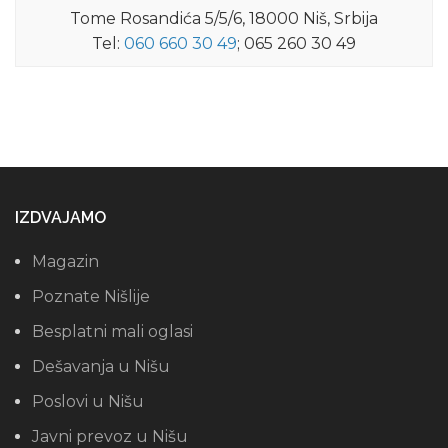
Tome Rosandića 5/5/6, 18000 Niš, Srbija
Tel:
060 660 30 49
; 065 260 30 49
IZDVAJAMO
Magazin
Poznate Nišlije
Besplatni mali oglasi
Dešavanja u Nišu
Poslovi u Nišu
Javni prevoz u Nišu