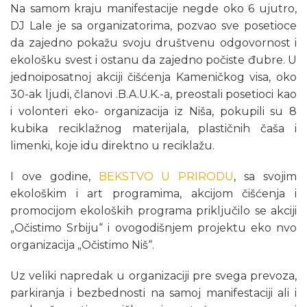
Na samom kraju manifestacije negde oko 6 ujutro,
DJ Lale je sa organizatorima, pozvao sve posetioce
da zajedno pokažu svoju društvenu odgovornost i
ekološku svest i ostanu da zajedno počiste đubre. U
jednoiposatnoj akciji čišćenja Kameničkog visa, oko
30-ak ljudi, članovi .B.A.U.K.-a, preostali posetioci kao
i volonteri eko- organizacija iz Niša, pokupili su 8
kubika reciklažnog materijala, plastičnih čaša i
limenki, koje idu direktno u reciklažu.
I ove godine,
BEKSTVO U PRIRODU
, sa svojim
ekološkim i art programima, akcijom čišćenja i
promocijom ekoloških programa priključilo se akciji
„Očistimo Srbiju“ i ovogodišnjem projektu eko nvo
organizacija „Očistimo Niš“.
Uz veliki napredak u organizaciji pre svega prevoza,
parkiranja i bezbednosti na samoj manifestaciji ali i