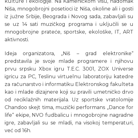
kulture i ekologije. Na Kameničkom visu, nadomak
Niša, mnogobrojni posetioci iz Niša, okoline ali i gosti
iz južne Srbije, Beograda i Novog sada, zabavljali su
se uz 14 sati muzičkog programa i uključili se u
mnogobrojne prateće, sportske, ekološke, IT, ART
aktivnosti.
Ideja organizatora, „Niš – grad elektronike“
predstavila je svoje mlade programere i njihovu
prvu srpsku Xbox igru T.E.C. 3001, ZOX Universe
igricu za PC, Teslinu virtuelnu laboratoriju katedre
za računarstvo i informatiku Elektronskog fakulteta
kao i mlade dizajnere koji su pravili umetničko drvo
od reciklažnih materijala. Uz sportske vratolomije
Chandoo skejt tima, muzički performans „Dance for
life“ ekipe, NVO fudbalicu i mnogobrojne nagradne
igre, zabavljali su se mladi, na visokoj temperaturi,
već od 16h.