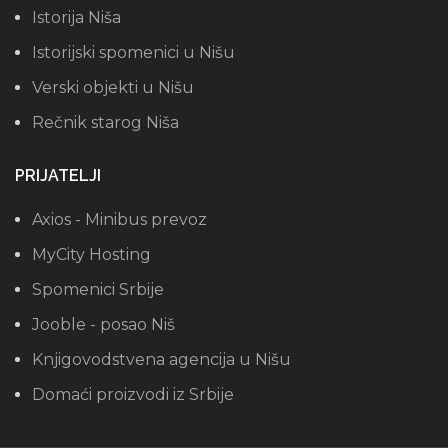
Istorija Niša
Istorijski spomenici u Nišu
Verski objekti u Nišu
Rečnik starog Niša
PRIJATELJI
Axios - Minibus prevoz
MyCity Hosting
Spomenici Srbije
Jooble - posao Niš
Knjigovodstvena agencija u Nišu
Domaći proizvodi iz Srbije