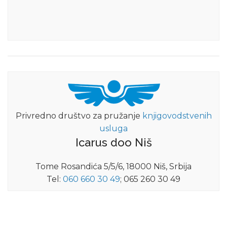
Privredno društvo za pružanje
knjigovodstvenih
usluga
Icarus doo Niš
Tome Rosandića 5/5/6, 18000 Niš, Srbija
Tel:
060 660 30 49
; 065 260 30 49