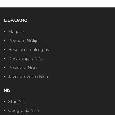
IZDVAJAMO
Magazin
Poznate Nišlije
Besplatni mali oglasi
Dešavanja u Nišu
Poslovi u Nišu
Javni prevoz u Nišu
NIŠ
Stari Niš
Geografija Niša