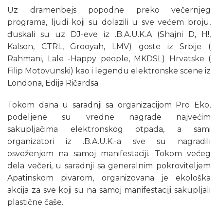
Uz dramenbejs popodne preko večernjeg
programa, ljudi koji su dolazili u sve većem broju,
đuskali su uz DJ-eve iz .B.A.U.K.A (Shajni D, H!,
Kalson, CTRL, Grooyah, LMV) goste iz Srbije (
Rahmani, Lale -Happy people, MKDSL) Hrvatske (
Filip Motovunski) kao i legendu elektronske scene iz
Londona, Edija Ričardsa.
Tokom dana u saradnji sa organizacijom Pro Eko,
podeljene su vredne nagrade najvećim
sakupljačima elektronskog otpada, a sami
organizatori iz .B.A.U.K.-a sve su nagradili
osveženjem na samoj manifestaciji. Tokom većeg
dela večeri, u saradnji sa generalnim pokroviteljem
Apatinskom pivarom, organizovana je ekološka
akcija za sve koji su na samoj manifestaciji sakupljali
plastične čaše.