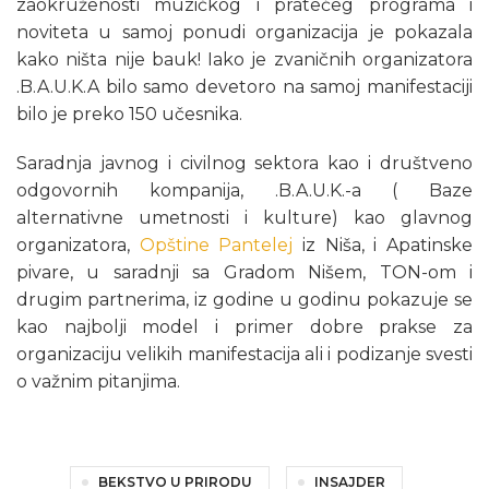
zaokruženosti muzičkog i pratećeg programa i
noviteta u samoj ponudi organizacija je pokazala
kako ništa nije bauk! Iako je zvaničnih organizatora
.B.A.U.K.A bilo samo devetoro na samoj manifestaciji
bilo je preko 150 učesnika.
Saradnja javnog i civilnog sektora kao i društveno
odgovornih kompanija, .B.A.U.K.-a ( Baze
alternativne umetnosti i kulture) kao glavnog
organizatora,
Opštine Pantelej
iz Niša, i Apatinske
pivare, u saradnji sa Gradom Nišem, TON-om i
drugim partnerima, iz godine u godinu pokazuje se
kao najbolji model i primer dobre prakse za
organizaciju velikih manifestacija ali i podizanje svesti
o važnim pitanjima.
BEKSTVO U PRIRODU
INSAJDER