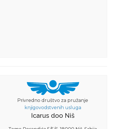
Privredno društvo za pružanje
knjigovodstvenih usluga
Icarus doo Niš