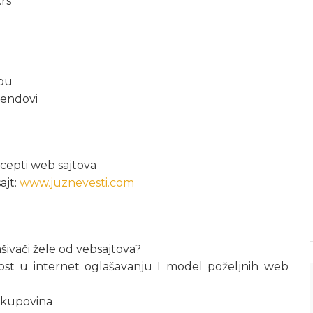
rs
ebu
rendovi
cepti web sajtova
ajt:
www.juznevesti.com
ašivači žele od vebsajtova?
ost u internet oglašavanju I model poželjnih web
-kupovina