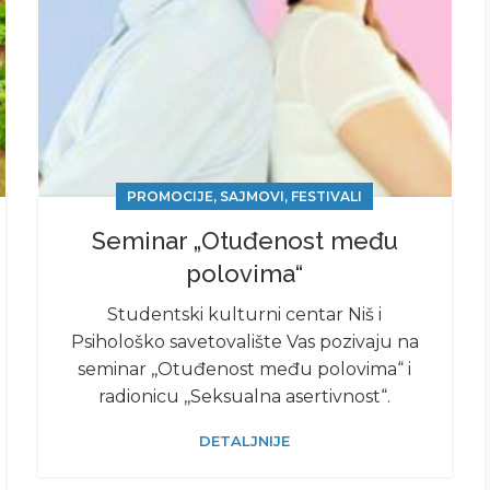
PROMOCIJE, SAJMOVI, FESTIVALI
Seminar „Otuđenost među
polovima“
Studentski kulturni centar Niš i
Psihološko savetovalište Vas pozivaju na
seminar ,,Otuđenost među polovima“ i
radionicu ,,Seksualna asertivnost“.
DETALJNIJE