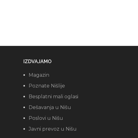
IZDVAJAMO
Magazin
Poznate Nišlije
Besplatni mali oglasi
Dešavanja u Nišu
Poslovi u Nišu
Javni prevoz u Nišu