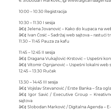
6. Slobodan Marković, @ www.digitalnaagenda.
10:00 – 10:30 Registracija
10:30 – 11:30 I sesija
â€¢ Jelena Jovanović – Kako do kupaca na w
â€¢ Ivan Ćosić – Sadržaj web sajtova – rastući t
11:30 – 11:45 Pauza za kafu
11:45 – 12:45 II sesija
â€¢ Dragana Vukajlović-Krstović – Uspešni kon
â€¢ Vitomir Ognjanović – Uspešni lokalni web s
12:45 – 13:30 Ručak
13:30 – 14:45 III sesija
â€¢ Vojislav Stevanović / Erste Banka – Šta ogl
â€¢ Igor Savić / Executive Group – Kreativn
sajtova
â€¢ Slobodan Marković / Digitalna Agenda – E