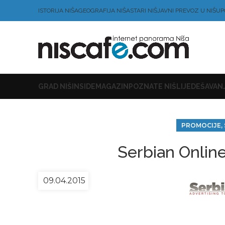
ISTORIJA NIŠA
GEOGRAFIJA NIŠA
STARI NIŠ
JAVNI PREVOZ U NIŠU
P
GRAD NIŠ
INSIDE
MAGAZIN
POZNATE NIŠLIJE
DEŠAVANJ
PROMOCIJE, 
Serbian Online
09.04.2015