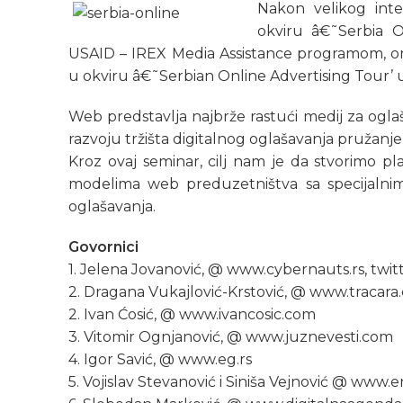
Nakon velikog inte
okviru â€˜Serbia On
USAID – IREX Media Assistance programom, orga
u okviru â€˜Serbian Online Advertising Tour’ u
Web predstavlja najbrže rastući medij za ogla
razvoju tržišta digitalnog oglašavanja pružanj
Kroz ovaj seminar, cilj nam je da stvorimo 
modelima web preduzetništva sa specijalni
oglašavanja.
Govornici
1. Jelena Jovanović, @ www.cybernauts.rs, twi
2. Dragana Vukajlović-Krstović, @ www.tracara
2. Ivan Ćosić, @ www.ivancosic.com
3. Vitomir Ognjanović, @ www.juznevesti.com
4. Igor Savić, @ www.eg.rs
5. Vojislav Stevanović i Siniša Vejnović @ www.