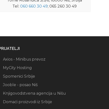
Tome Rosandića 5/5/6, 18000 Niš, Srbija
Tel:
060 660 30 49
; 065 260 30 49
PRIJATELJI
Axios - Minibus prevoz
MyCity Hosting
Spomenici Srbije
Jooble - posao Niš
Knjigovodstvena agencija u Nišu
Domaći proizvodi iz Srbije