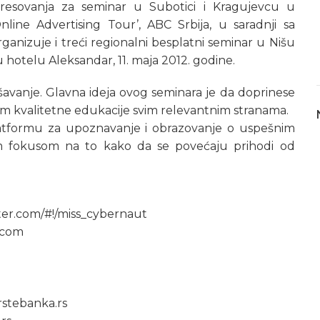
resovanja za seminar u Subotici i Kragujevcu u
line Advertising Tour’, ABC Srbija, u saradnji sa
nizuje i treći regionalni besplatni seminar u Nišu
 hotelu Aleksandar, 11. maja 2012. godine.
šavanje. Glavna ideja ovog seminara je da doprinese
em kvalitetne edukacije svim relevantnim stranama.
platformu za upoznavanje i obrazovanje o uspešnim
m fokusom na to kako da se povećaju prihodi od
tter.com/#!/miss_cybernaut
.com
erstebanka.rs