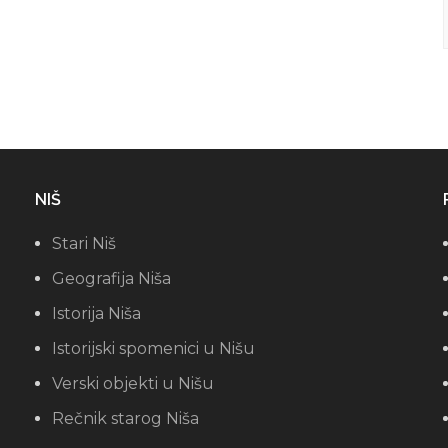
NIŠ
Stari Niš
Geografija Niša
Istorija Niša
Istorijski spomenici u Nišu
Verski objekti u Nišu
Rečnik starog Niša