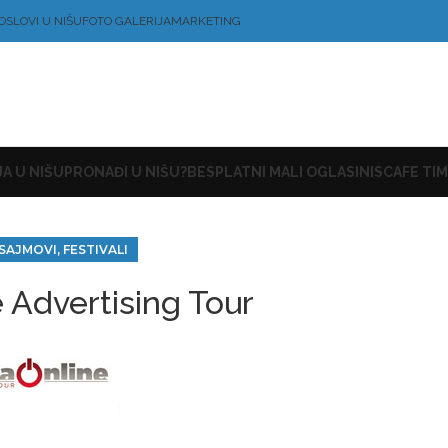
OSLOVI U NIŠU
FOTO GALERIJA
MARKETING
A U NIŠU
PRONAĐI U NIŠU?
BESPLATNI MALI OGLASI
NISCAFE TIM
SAJMOVI, FESTIVALI
 Advertising Tour