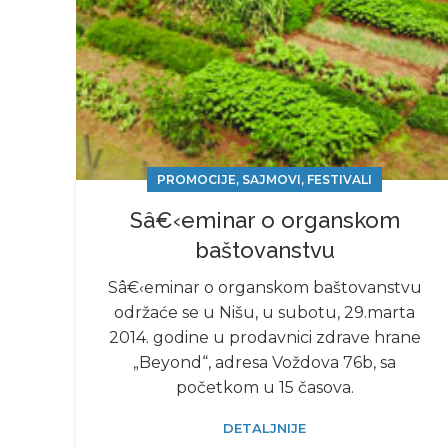
PROMOCIJE, SAJMOVI, FESTIVALI
Sâ€‹eminar o organskom
baštovanstvu
Sâ€‹eminar o organskom baštovanstvu
održaće se u Nišu, u subotu, 29.marta
2014. godine u prodavnici zdrave hrane
„Beyond“, adresa Voždova 76b, sa
početkom u 15 časova.
DETALJNIJE