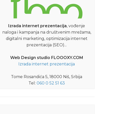
Izrada internet prezentacija
, vođenje
naloga i kampanja na društvenim mrežama,
digitalni marketing, optimizacija internet
prezentacija (SEO)...
Web Design studio FLOOOXY.COM
Izrada internet prezentacija
09.04.2015
09.0
Tome Rosandića 5, 18000 Niš, Srbija
Tel:
060 0 52 51 63