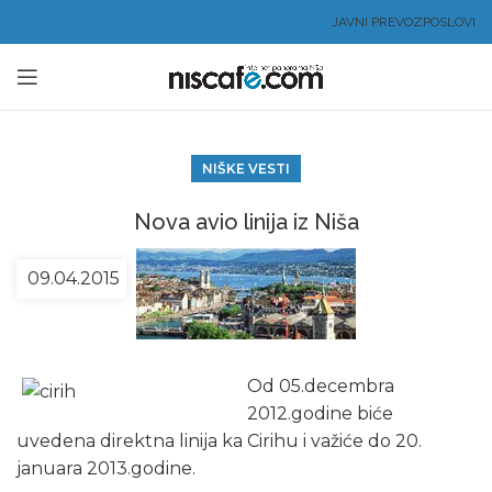
JAVNI PREVOZ
POSLOVI
NIŠKE VESTI
Nova avio linija iz Niša
09.04.2015
Od 05.decembra
2012.godine biće
uvedena direktna linija ka Cirihu i važiće do 20.
januara 2013.godine.