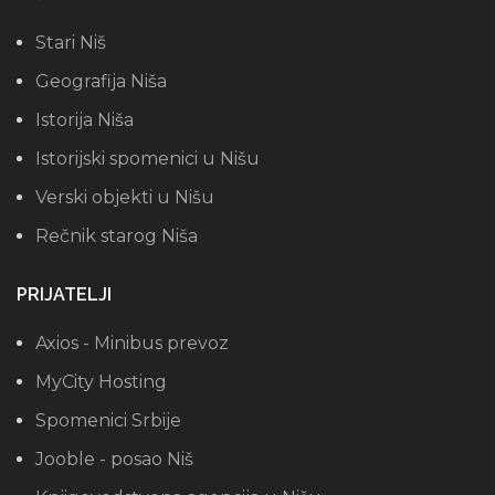
Stari Niš
Geografija Niša
Istorija Niša
Istorijski spomenici u Nišu
Verski objekti u Nišu
Rečnik starog Niša
PRIJATELJI
Axios - Minibus prevoz
MyCity Hosting
Spomenici Srbije
Jooble - posao Niš