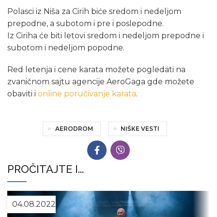
Polasci iz Niša za Cirih biće sredom i nedeljom
prepodne, a subotom i pre i poslepodne.
Iz Ciriha će biti letovi sredom i nedeljom prepodne i
subotom i nedeljom popodne.
Red letenja i cene karata možete pogledati na
zvaničnom sajtu agencije AeroGaga gde možete
obaviti i
online poručivanje karata
.
AERODROM
NIŠKE VESTI
PROČITAJTE I...
04.08.2022