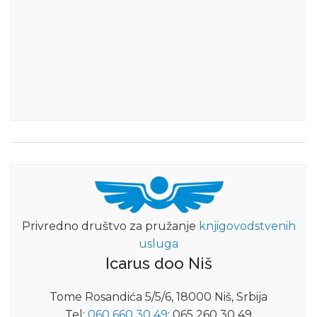
Privredno društvo za pružanje
knjigovodstvenih
usluga
Icarus doo Niš
Tome Rosandića 5/5/6, 18000 Niš, Srbija
Tel:
060 660 30 49
; 065 260 30 49