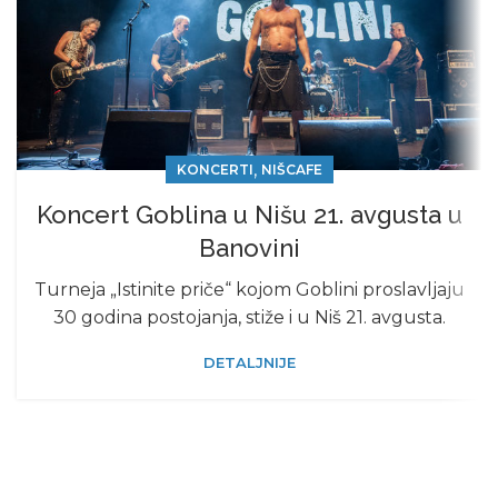
,
KONCERTI
NIŠCAFE
Koncert Goblina u Nišu 21. avgusta u
Banovini
Turneja „Istinite priče“ kojom Goblini proslavljaju
30 godina postojanja, stiže i u Niš 21. avgusta.
DETALJNIJE