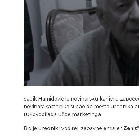
Sadik Hamidović je novinarsku karijeru započ
novinara saradnika stigao do mesta urednika pr
rukovodilac službe marketinga.
Bio je urednik i voditelj zabavne emisije
“Zenit