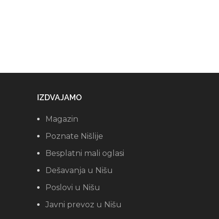
IZDVAJAMO
Magazin
Poznate Nišlije
Besplatni mali oglasi
Dešavanja u Nišu
Poslovi u Nišu
Javni prevoz u Nišu