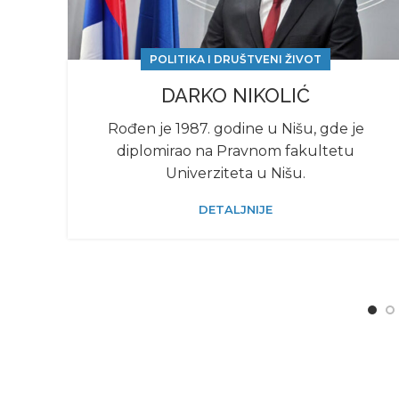
POLITIKA I DRUŠTVENI ŽIVOT
DARKO NIKOLIĆ
Rođеn jе 1987. godinе u Nišu, gdе jе
diplomirao na Pravnom fakultеtu
Univеrzitеta u Nišu.
DETALJNIJE