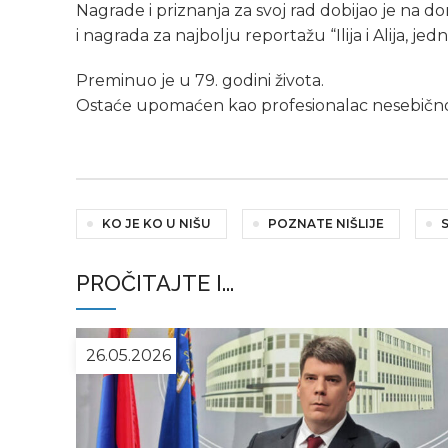
Nagrade i priznanja za svoj rad dobijao je na
i nagrada za najbolju reportažu “Ilija i Alija, jedna
Preminuo je u 79. godini života.
Ostaće upomaćen kao profesionalac nesebično
KO JE KO U NIŠU
POZNATE NIŠLIJE
PROČITAJTE I...
26.05.2026