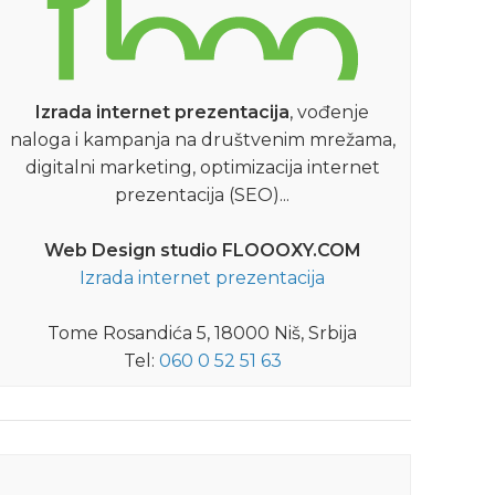
AKADEMSKI ŽIVOT, NAUKA
Izrada internet prezentacija
, vođenje
PAVLE LILER
naloga i kampanja na društvenim mrežama,
Pavle Liler bio je jedan od važnih, a dugo
Br
digitalni marketing, optimizacija internet
nedovoljno poznatih arhitekata
prezentacija (SEO)...
međuratnog Niša i Niške Banje.
Web Design studio FLOOOXY.COM
DETALJNIJE
Izrada internet prezentacija
Tome Rosandića 5, 18000 Niš, Srbija
Tel:
060 0 52 51 63