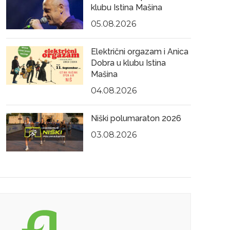
klubu Istina Mašina
05.08.2026
Električni orgazam i Anica
Dobra u klubu Istina
Mašina
04.08.2026
Niški polumaraton 2026
03.08.2026
25.05.2026
22.0