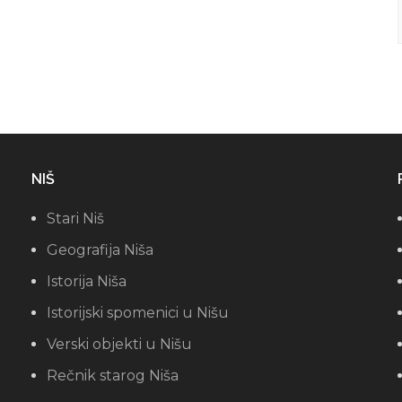
NIŠ
Stari Niš
Geografija Niša
Istorija Niša
Istorijski spomenici u Nišu
Verski objekti u Nišu
Rečnik starog Niša