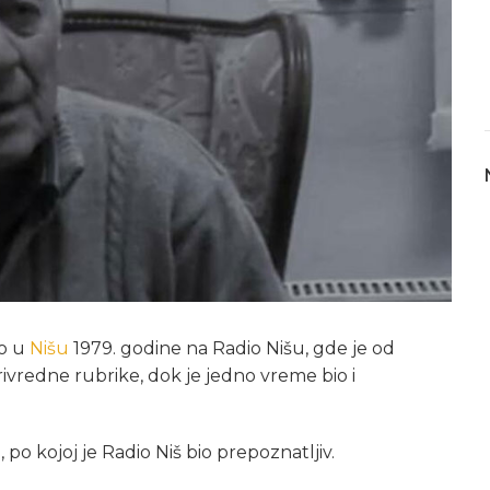
eo u
Nišu
1979. godine na Radio Nišu, gde je od
ivredne rubrike, dok je jedno vreme bio i
”
, po kojoj je Radio Niš bio prepoznatljiv.