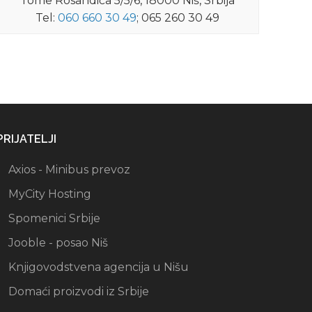
Tome Rosandića 5/5/6, 18000 Niš, Srbija
Tel:
060 660 30 49
; 065 260 30 49
PRIJATELJI
Axios - Minibus prevoz
MyCity Hosting
Spomenici Srbije
Jooble - posao Niš
Knjigovodstvena agencija u Nišu
Domaći proizvodi iz Srbije