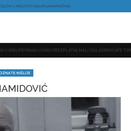
OSLOVI U NIŠU
FOTO GALERIJA
MARKETING
A U NIŠU
PRONAĐI U NIŠU?
BESPLATNI MALI OGLASI
NISCAFE TIM
OZNATE NIŠLIJE
HAMIDOVIĆ