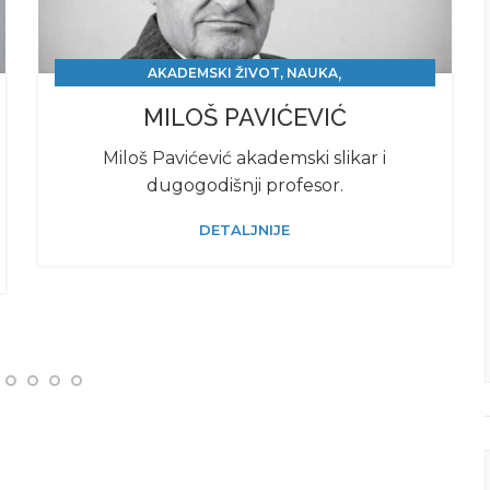
,
AKADEMSKI ŽIVOT, NAUKA
KULTURA I UMETNOST
MILOŠ PAVIĆEVIĆ
Miloš Pavićević akademski slikar i
dugogodišnji profesor.
DETALJNIJE