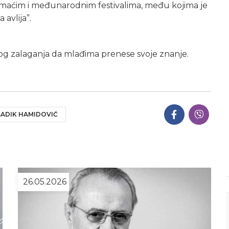
 domaćim i međunarodnim festivalima, među kojima je
 avlija”.
g zalaganja da mlađima prenese svoje znanje.
SADIK HAMIDOVIĆ
26.05.2026