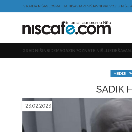
ISTORIJA NIŠA
GEOGRAFIJA NIŠA
STARI NIŠ
JAVNI PREVOZ U NIŠU
P
GRAD NIŠ
INSIDE
MAGAZIN
POZNATE NIŠLIJE
DEŠAVANJ
,
MEDIJI
P
SADIK 
23.02.2023