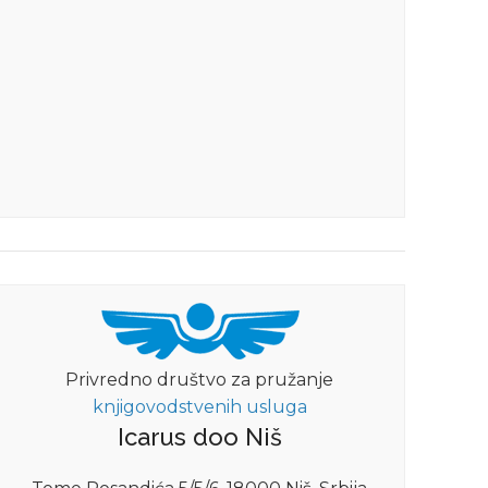
Privredno društvo za pružanje
knjigovodstvenih usluga
Icarus doo Niš