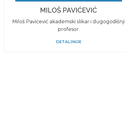
MILOŠ PAVIĆEVIĆ
Miloš Pavićević akademski slikar i dugogodišnji
profesor.
DETALJNIJE