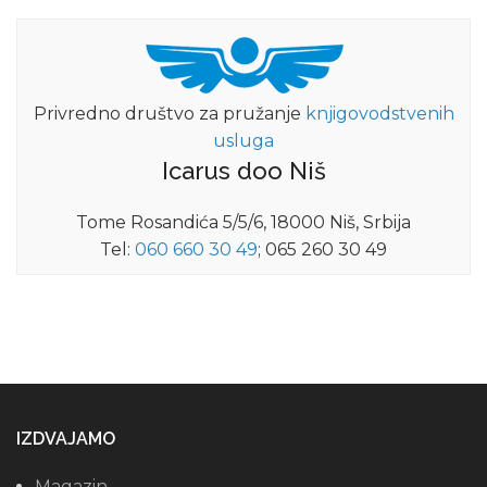
Privredno društvo za pružanje
knjigovodstvenih
usluga
Icarus doo Niš
Tome Rosandića 5/5/6, 18000 Niš, Srbija
Tel:
060 660 30 49
; 065 260 30 49
IZDVAJAMO
Magazin