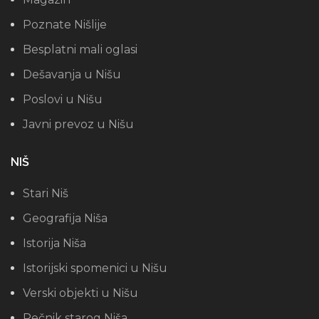
Poznate Nišlije
Besplatni mali oglasi
Dešavanja u Nišu
Poslovi u Nišu
Javni prevoz u Nišu
NIŠ
Stari Niš
Geografija Niša
Istorija Niša
Istorijski spomenici u Nišu
Verski objekti u Nišu
Rečnik starog Niša