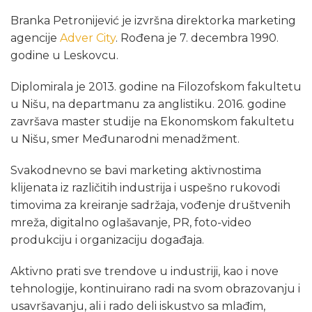
Branka Petronijević je izvršna direktorka marketing
agencije
Adver City
. Rođena je 7. decembra 1990.
godine u Leskovcu.
Diplomirala je 2013. godine na Filozofskom fakultetu
u Nišu, na departmanu za anglistiku. 2016. godine
završava master studije na Ekonomskom fakultetu
u Nišu, smer Međunarodni menadžment.
Svakodnevno se bavi marketing aktivnostima
klijenata iz različitih industrija i uspešno rukovodi
timovima za kreiranje sadržaja, vođenje društvenih
mreža, digitalno oglašavanje, PR, foto-video
produkciju i organizaciju događaja.
Aktivno prati sve trendove u industriji, kao i nove
tehnologije, kontinuirano radi na svom obrazovanju i
usavršavanju, ali i rado deli iskustvo sa mlađim,