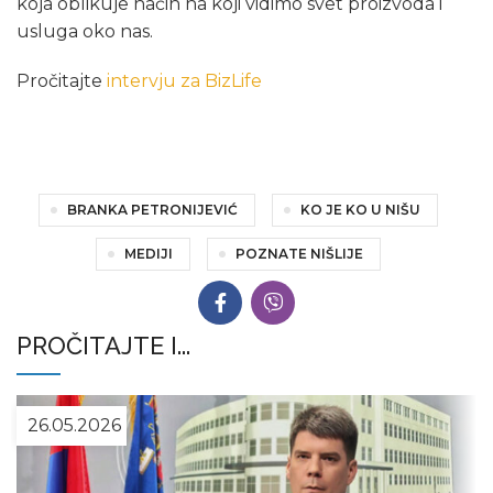
koja oblikuje način na koji vidimo svet proizvoda i
usluga oko nas.
Pročitajte
intervju za BizLife
BRANKA PETRONIJEVIĆ
KO JE KO U NIŠU
MEDIJI
POZNATE NIŠLIJE
PROČITAJTE I...
26.05.2026