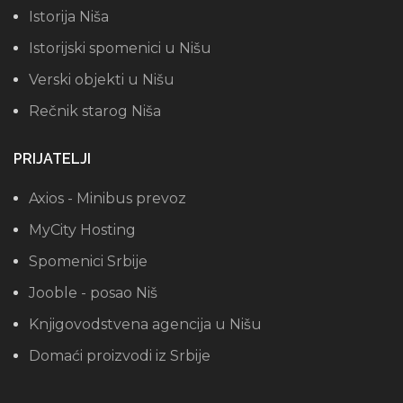
Istorija Niša
Istorijski spomenici u Nišu
Verski objekti u Nišu
Rečnik starog Niša
PRIJATELJI
Axios - Minibus prevoz
MyCity Hosting
Spomenici Srbije
Jooble - posao Niš
Knjigovodstvena agencija u Nišu
Domaći proizvodi iz Srbije