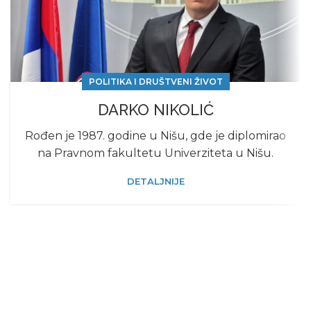
POLITIKA I DRUŠTVENI ŽIVOT
DARKO NIKOLIĆ
Rođеn jе 1987. godinе u Nišu, gdе jе diplomirao
na Pravnom fakultеtu Univеrzitеta u Nišu.
DETALJNIJE