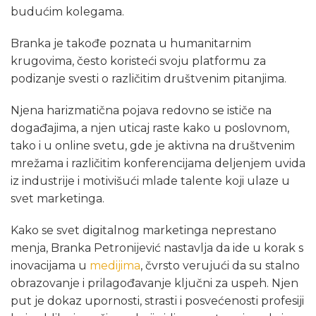
budućim kolegama.
Branka je takođe poznata u humanitarnim
krugovima, često koristeći svoju platformu za
podizanje svesti o različitim društvenim pitanjima.
Njena harizmatična pojava redovno se ističe na
događajima, a njen uticaj raste kako u poslovnom,
tako i u online svetu, gde je aktivna na društvenim
mrežama i različitim konferencijama deljenjem uvida
iz industrije i motivišući mlade talente koji ulaze u
svet marketinga.
Kako se svet digitalnog marketinga neprestano
menja, Branka Petronijević nastavlja da ide u korak s
inovacijama u
medijima
, čvrsto verujući da su stalno
obrazovanje i prilagođavanje ključni za uspeh. Njen
put je dokaz upornosti, strasti i posvećenosti profesiji