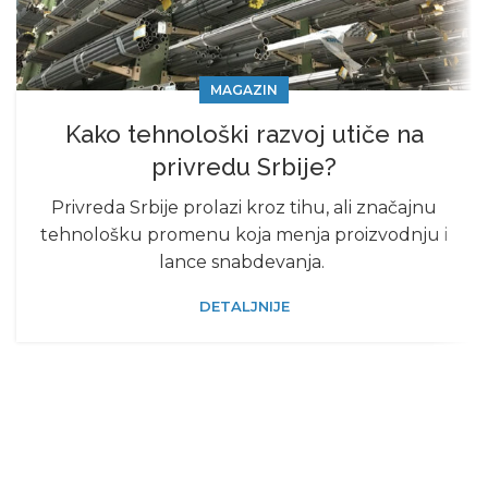
MAGAZIN
Kako tehnološki razvoj utiče na
privredu Srbije?
Privreda Srbije prolazi kroz tihu, ali značajnu
tehnološku promenu koja menja proizvodnju i
lance snabdevanja.
DETALJNIJE