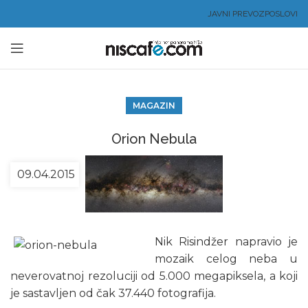
JAVNI PREVOZ
POSLOVI
MAGAZIN
Orion Nebula
09.04.2015
Nik Risindžer napravio je
mozaik celog neba u
neverovatnoj rezoluciji od 5.000 megapiksela, a koji
je sastavljen od čak 37.440 fotografija.