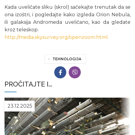
Kada uveličate sliku (skrol) sačekajte trenutak da se
ona izoštri, i pogledajte kako izgleda Orion Nebula,
ili galaksija Andromeda uveličano, kao da gledate
kroz teleskop.
http://media.skysurvey.org/openzoom.html
TEHNOLOGIJA
PROČITAJTE I...
23.12.2025