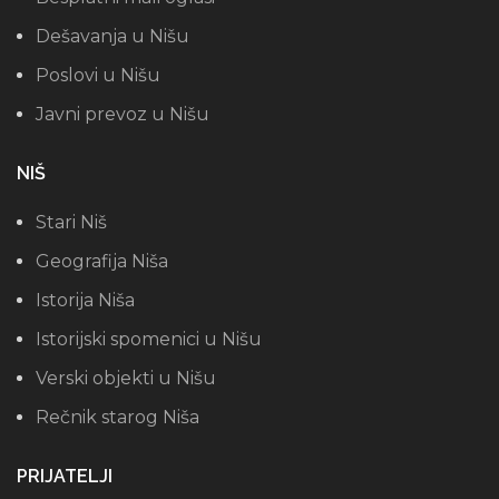
Dešavanja u Nišu
Poslovi u Nišu
Javni prevoz u Nišu
NIŠ
Stari Niš
Geografija Niša
Istorija Niša
Istorijski spomenici u Nišu
Verski objekti u Nišu
Rečnik starog Niša
PRIJATELJI