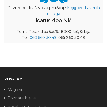
Privredno društvo za pružanje
knjigovodstvenih
usluga
Icarus doo Niš
Tome Rosandića 5/5/6, 18000 Niš, Srbija
Tel:
060 660 30 49
; 065 260 30 49
IZDVAJAMO
Magazin
Poznate Nišlije
Besplatni mali oglasi