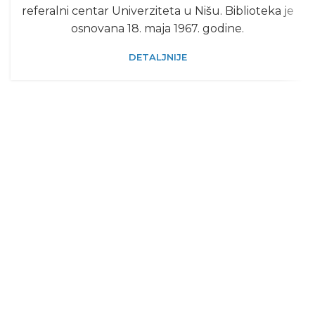
referalni centar Univerziteta u Nišu. Biblioteka je
osnovana 18. maja 1967. godine.
DETALJNIJE