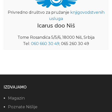
Privredno društvo za pružanje
knjigovodstvenih
usluga
Icarus doo Niš
Tome Rosandića 5/5/6, 18000 Niš, Srbija
Tel:
060 660 30 49
; 065 260 30 49
IZDVAJAMO
Magazin
Poznate Nišlije