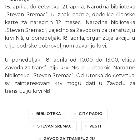
18. aprila, do četvrtka, 21. aprila, Narodna biblioteka
„Stevan Sremac“, u znak pažnje, dodeliće članske
karte za narednih 12 meseci. Narodna biblioteka
„Stevan Sremac“, zajedno sa Zavodom za transfuziju
krvi Niš, u ponedeljak, 18. aprila, organizuje akciju u
cilju podrške dobrovoljnom davanju krvi.
U ponedeljak, 18. aprila od 10:00 do 13:00, ekipa
Zavoda za transfuziju krvi Niš je u čitaonici Narodne
biblioteke „Stevan Sremac“. Od utorka do četvrtka,
svi zainteresovani krv mogu dati u Zavodu za
transfuziju krvi Niš.
BIBLIOTEKA
CITY RADIO
STEVAN SREMAC
VESTI
ZAVOD ZA TRANSFUZIJU