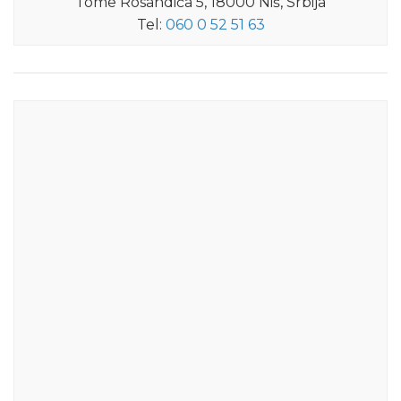
Tome Rosandića 5, 18000 Niš, Srbija
Tel:
060 0 52 51 63