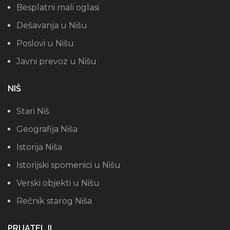
Besplatni mali oglasi
Dešavanja u Nišu
Poslovi u Nišu
Javni prevoz u Nišu
NIŠ
Stari Niš
Geografija Niša
Istorija Niša
Istorijski spomenici u Nišu
Verski objekti u Nišu
Rečnik starog Niša
PRIJATELJI