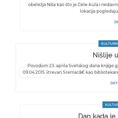
obeležja Niša kao što je Ćele-kula i nedavno
lokacija pogledaj
D
KULTURN
Nišlije 
Povodom 23. aprila Svetskog dana knjige gr
09.04.2015
biblioteci „Strevan Sremacâ€ kao bibliotekare
DET
KULTU
Dan kada je