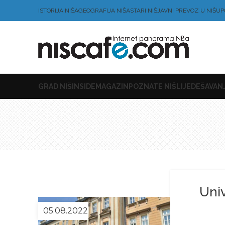
ISTORIJA NIŠA
GEOGRAFIJA NIŠA
STARI NIŠ
JAVNI PREVOZ U NIŠU
P
GRAD NIŠ
INSIDE
MAGAZIN
POZNATE NIŠLIJE
DEŠAVANJ
Univ
05.08.2022