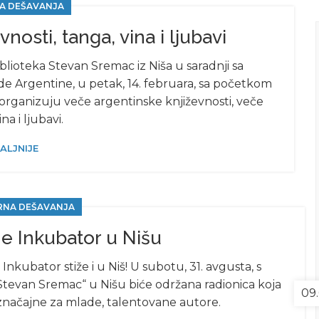
A DEŠAVANJA
nosti, tanga, vina i ljubavi
blioteka Stevan Sremac iz Niša u saradnji sa
 Argentine, u petak, 14. februara, sa početkom
, organizuju veče argentinske književnosti, veče
na i ljubavi.
ALJNIJE
RNA DEŠAVANJA
ne Inkubator u Nišu
nkubator stiže i u Niš! U subotu, 31. avgusta, s
„Stevan Sremac“ u Nišu biće održana radionica koja
09.
u značajne za mlade, talentovane autore.