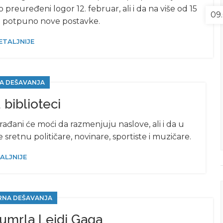
 preuređeni logor 12. februar, ali i da na više od 15
09.
u potpuno nove postavke.
ETALJNIJE
A DEŠAVANJA
u biblioteci
ađani će moći da razmenjuju naslove, ali i da u
 sretnu političare, novinare, sportiste i muzičare.
ALJNIJE
RNA DEŠAVANJA
 umrla Lejdi Gaga