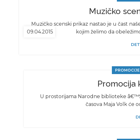
Muzičko scen
Muzičko scenski prikaz nastao je u čast n
09.04.2015
kojim želimo da obeležim
DET
PROMOCIJE,
Promocija 
U prostorijama Narodne biblioteke â€™
časova Maja Volk će od
D