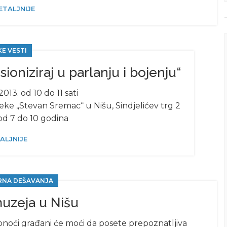
ETALJNIJE
KE VESTI
ioniziraj u parlanju i bojenju“
2013. od 10 do 11 sati
eke „Stevan Sremac“ u Nišu, Sindjelićev trg 2
 od 7 do 10 godina
ALJNIJE
RNA DEŠAVANJA
uzeja u Nišu
ponoći građani će moći da posete prepoznatljiva