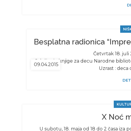
D
NIŠ
Besplatna radionica “Impres
Četvrtak 18. juli 
Odeljenje knjige za decu Narodne bibliot
09.04.2015
Uzrast : deca
DET
KULTU
X Noć m
U subotu, 18. maja od 18 do 2 časa iza 