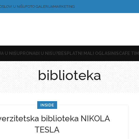
OSLOVI U NIŠU
FOTO GALERIJA
MARKETING
A U NIŠU
PRONAĐI U NIŠU?
BESPLATNI MALI OGLASI
NISCAFE TIM
biblioteka
INSIDE
erzitetska biblioteka NIKOLA
TESLA