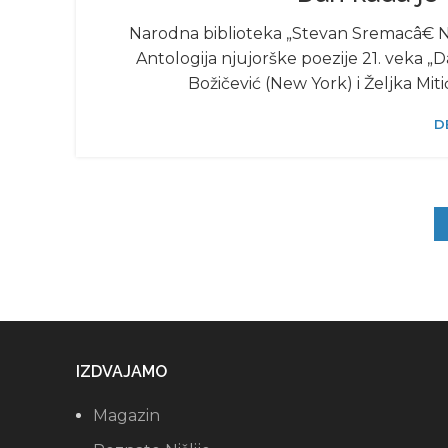
Narodna biblioteka „Stevan Sremacâ€ Niš
Antologija njujorške poezije 21. veka „
Božičević (New York) i Željka Miti
D
IZDVAJAMO
Magazin