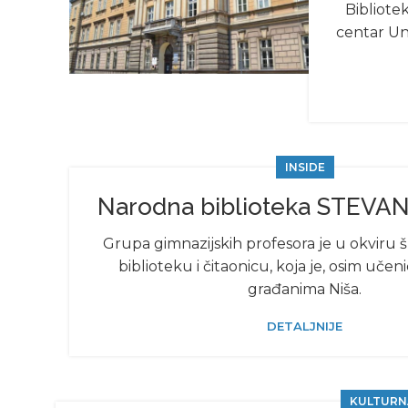
Bibliote
centar Uni
INSIDE
Narodna biblioteka STEV
Grupa gimnazijskih profesora je u okviru 
biblioteku i čitaonicu, koja je, osim učeni
građanima Niša.
DETALJNIJE
KULTURN