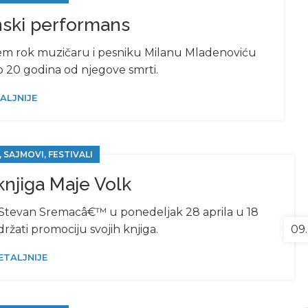
ski performans
ašem rok muzičaru i pesniku Milanu Mladenoviću
o 20 godina od njegove smrti.
ALJNIJE
 SAJMOVI, FESTIVALI
knjiga Maje Volk
Stevan Sremacâ€™ u ponedeljak 28 aprila u 18
09.
ržati promociju svojih knjiga.
ETALJNIJE