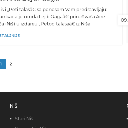
 i „Peti talasâ€ sa ponosom Vam predstavljaju:
Dan kada je umrla Lejdi Gagaâ€ priređivača Ane
09.
ća (Niš) u izdanju „Petog talasaâ€ iz Niša
ETALJNIJE
1
2
NIŠ
Stari Niš