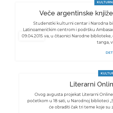
KULTURN
Veče argentinske književ
Studenstki kulturni centar i Narodna bi
Latinoameričkim centrom i podršku Ambasade
09.04.2015
u 19 časova, u čitaonici Narodne biblioteke
tanga, vi
DET
KULTU
Literarni Onli
Ovog avgusta projekat Literarni Online I
početkom u 18 sati, u Narodnoj biblioteci 
će obraditi čak tri teme koje s