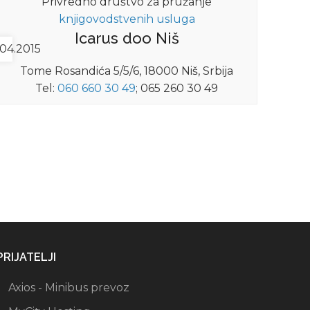
Privredno društvo za pružanje
knjigovodstvenih usluga
Icarus doo Niš
04.2015
Tome Rosandića 5/5/6, 18000 Niš, Srbija
Tel:
060 660 30 49
; 065 260 30 49
PRIJATELJI
Axios - Minibus prevoz