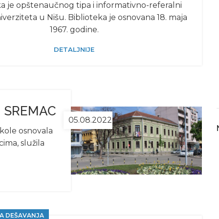
ka je opštenaučnog tipa i informativno-referalni
verziteta u Nišu. Biblioteka je osnovana 18. maja
1967. godine.
DETALJNIJE
AN SREMAC
05.08.2022
škole osnovala
cima, služila
A DEŠAVANJA