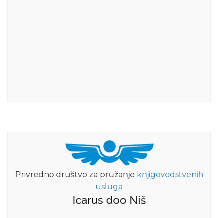
Privredno društvo za pružanje
knjigovodstvenih
usluga
Icarus doo Niš