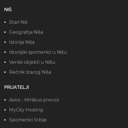
NIŠ
Stari Niš
Geografija Niša
Istorija Niša
Istorijski spomenici u Nišu
Verski objekti u Nišu
Rečnik starog Niša
PRIJATELJI
Axios - Minibus prevoz
MyCity Hosting
Spomenici Srbije