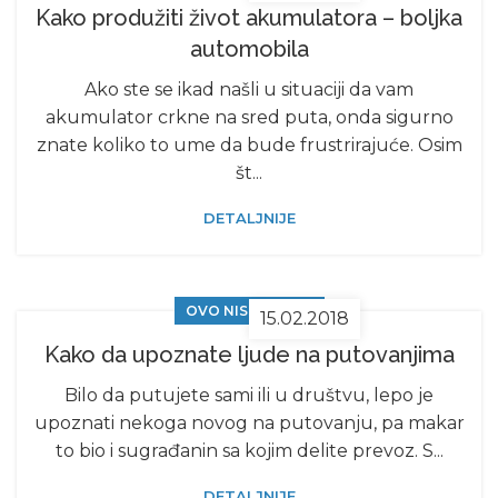
Kako produžiti život akumulatora – boljka
automobila
Ako ste se ikad našli u situaciji da vam
akumulator crkne na sred puta, onda sigurno
znate koliko to ume da bude frustrirajuće. Osim
št...
DETALJNIJE
OVO NISTE ZNALI
15.02.2018
Kako da upoznate ljude na putovanjima
Bilo da putujete sami ili u društvu, lepo je
upoznati nekoga novog na putovanju, pa makar
to bio i sugrađanin sa kojim delite prevoz. S...
DETALJNIJE