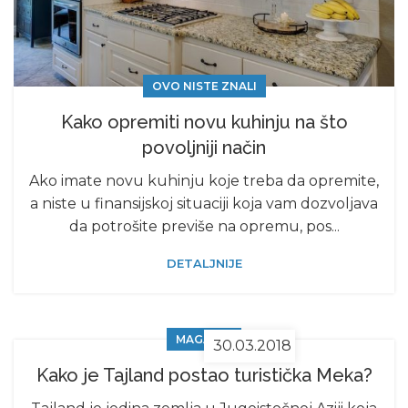
OVO NISTE ZNALI
Kako opremiti novu kuhinju na što
povoljniji način
Ako imate novu kuhinju koje treba da opremite,
a niste u finansijskoj situaciji koja vam dozvoljava
da potrošite previše na opremu, pos...
DETALJNIJE
MAGAZIN
30.03.2018
Kako je Tajland postao turistička Meka?