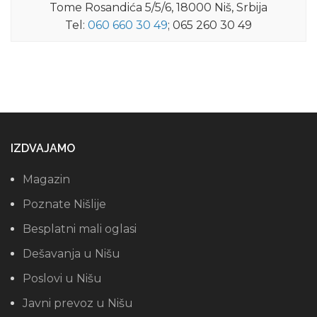
Tome Rosandića 5/5/6, 18000 Niš, Srbija
Tel:
060 660 30 49
; 065 260 30 49
IZDVAJAMO
Magazin
Poznate Nišlije
Besplatni mali oglasi
Dešavanja u Nišu
Poslovi u Nišu
Javni prevoz u Nišu