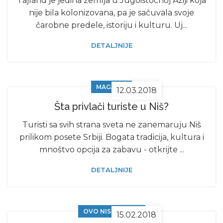
Tajland je jedina zemlja u Jugoistočnoj Aziji koja
nije bila kolonizovana, pa je sačuvala svoje
čarobne predele, istoriju i kulturu. Uj...
DETALJNIJE
MAGAZIN
12.03.2018
Šta privlači turiste u Niš?
Turisti sa svih strana sveta ne zanemaruju Niš
prilikom posete Srbiji. Bogata tradicija, kultura i
mnoštvo opcija za zabavu - otkrijte ...
DETALJNIJE
OVO NISTE ZNALI
15.02.2018