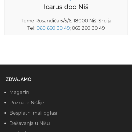
Icarus doo Niš
Tome Rosandića 5/5/6, 18000 Niš, Srbija
Tel:
060 660 30 49
; 065 260 30 49
IZDVAJAMO
Magazin
Poznate Nišlije
Besplatni mali oglasi
Dešavanja u Nišu