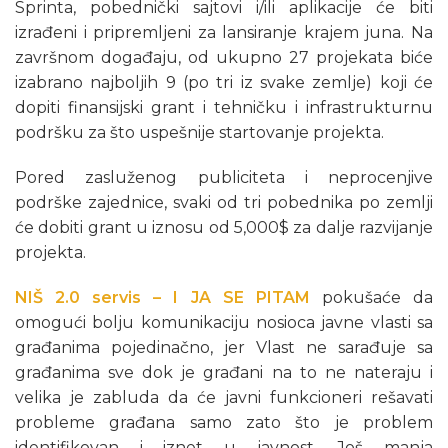
Sprinta, pobednički sajtovi i/ili aplikacije će biti
izrađeni i pripremljeni za lansiranje krajem juna. Na
završnom događaju, od ukupno 27 projekata biće
izabrano najboljih 9 (po tri iz svake zemlje) koji će
dopiti finansijski grant i tehničku i infrastrukturnu
podršku za što uspešnije startovanje projekta.
Pored zasluženog publiciteta i neprocenjive
podrške zajednice, svaki od tri pobednika po zemlji
će dobiti grant u iznosu od 5,000$ za dalje razvijanje
projekta.
NIŠ 2.0 servis – I JA SE PITAM
pokušaće da
omogući bolju komunikaciju nosioca javne vlasti sa
građanima pojedinačno, jer Vlast ne sarađuje sa
građanima sve dok je građani na to ne nateraju i
velika je zabluda da će javni funkcioneri rešavati
probleme građana samo zato što je problem
identifikovan i iznet u javnost. Još manja