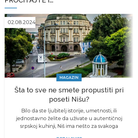
PROČITAJTE I...
02.08.2024
MAGAZIN
Šta to sve ne smete propustiti pri
poseti Nišu?
Bilo da ste ljubitelj istorije, umetnosti, ili
jednostavno želite da uživate u autentičnoj
srpskoj kuhinji, Niš ima nešto za svakoga