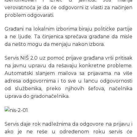
verovatnoća je da će odgovorni iz vlasti za načinjen
problem odgovarati.
Građani na lokalnim izborima biraju političke partije
a ne ljude. Ta činjenica sprečava građane da misle
da nešto mogu da menjaju nakon izbora.
Servis NIŠ 2.0 uz pomoć prijave građana vrši pritisak
na javnu upravu da rešavaju konkretne probleme.
Automatski slanjem mailova sa prijavama na više
adresa odgovornima i to sve u lancu odgovornosti
od službenika, preko njihovih šefova, načelnika
uprava do gradonačelnika.
Servis daje rok nadležnima da odgovore na prijavu i
ako je ne reše u određenom roku servis će