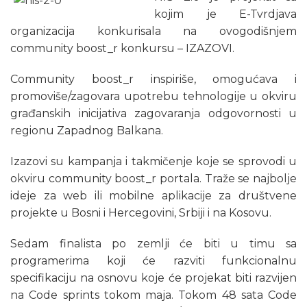
kojim je E-Tvrdjava
organizacija konkurisala na ovogodišnjem
community boost_r konkursu – IZAZOVI.
Community boost_r inspiriše, omogućava i
promoviše/zagovara upotrebu tehnologije u okviru
građanskih inicijativa zagovaranja odgovornosti u
regionu Zapadnog Balkana.
Izazovi su kampanja i takmičenje koje se sprovodi u
okviru community boost_r portala. Traže se najbolje
ideje za web ili mobilne aplikacije za društvene
projekte u Bosni i Hercegovini, Srbiji i na Kosovu.
Sedam finalista po zemlji će biti u timu sa
programerima koji će razviti funkcionalnu
specifikaciju na osnovu koje će projekat biti razvijen
na Code sprints tokom maja. Tokom 48 sata Code