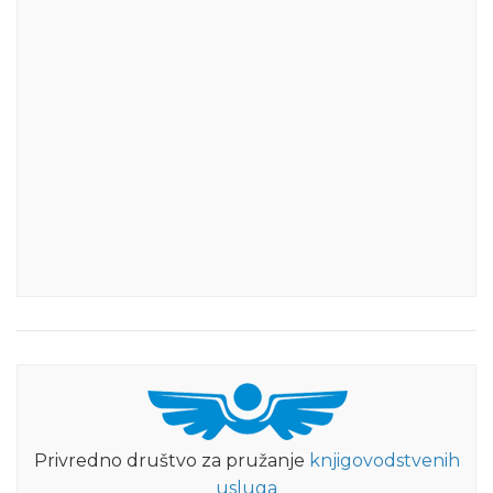
Privredno društvo za pružanje
knjigovodstvenih
usluga