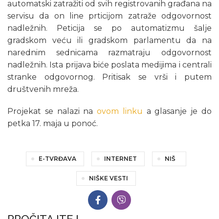
automatski zatražiti od svih registrovanih građana na
servisu da on line prticijom zatraže odgovornost
nadležnih. Peticija se po automatizmu šalje
gradskom veću ili gradskom parlamentu da na
narednim sednicama razmatraju odgovornost
nadležnih. Ista prijava biće poslata medijima i centrali
stranke odgovornog. Pritisak se vrši i putem
društvenih mreža.
Projekat se nalazi na
ovom linku
a glasanje je do
petka 17. maja u ponoć.
E-TVRĐAVA
INTERNET
NIŠ
NIŠKE VESTI