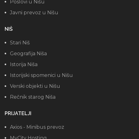
Poslovi u Nišu
Javni prevoz u Nišu
NIŠ
Stari Niš
Geografija Niša
Istorija Niša
Istorijski spomenici u Nišu
Verski objekti u Nišu
Rečnik starog Niša
PRIJATELJI
Axios - Minibus prevoz
MyCity Hosting