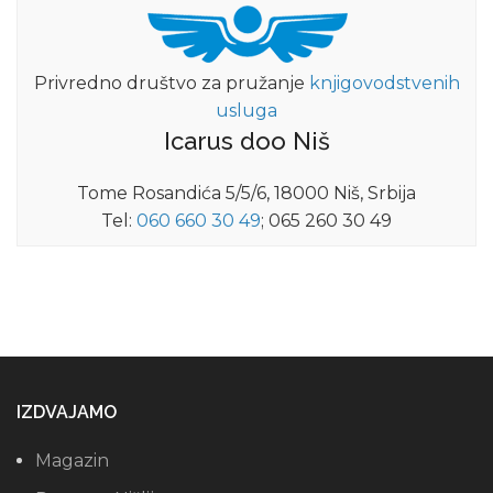
Privredno društvo za pružanje
knjigovodstvenih
usluga
Icarus doo Niš
Tome Rosandića 5/5/6, 18000 Niš, Srbija
Tel:
060 660 30 49
; 065 260 30 49
IZDVAJAMO
Magazin