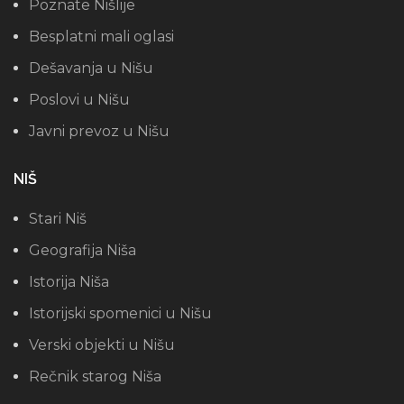
Poznate Nišlije
Besplatni mali oglasi
Dešavanja u Nišu
Poslovi u Nišu
Javni prevoz u Nišu
NIŠ
Stari Niš
Geografija Niša
Istorija Niša
Istorijski spomenici u Nišu
Verski objekti u Nišu
Rečnik starog Niša