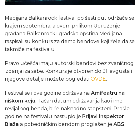
Medijana Balkanrock festival po šesti put održaće se
krajem septembra, a ovom prilikom Udruženje
građana Balkanrock i gradska opština Medijana
raspisali su konkurs za demo bendove koji žele da se
takmiče na festivalu.
Pravo učešća imaju autorski bendovi bez zvaničnog
izdanja iza sebe. Konkurs je otvoren do 31. avgusta i
njegove detalje možete pogledati
OVDE
.
Festival se i ove godine održava na
Amifeatru na
niškom keju
. Tačan datum održavanja kao i ime
revijalnog benda, biće naknadno saopšteni. Prošle
godine na festivalu nastupio je
Prljavi Inspektor
Blaža
a pobedničkim bendom proglašen je
ABS
.