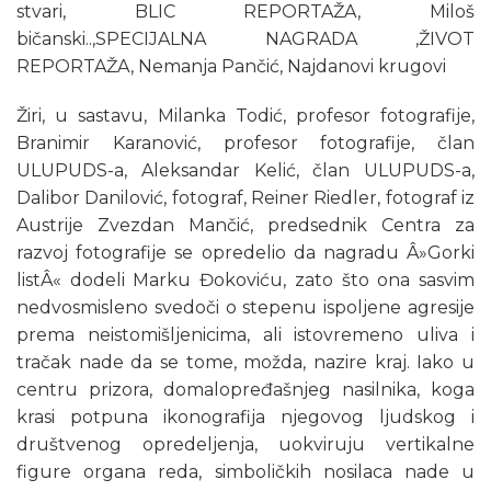
stvari, BLIC REPORTAŽA, Miloš
bičanski..,SPECIJALNA NAGRADA ,ŽIVOT
REPORTAŽA, Nemanja Pančić, Najdanovi krugovi
Žiri, u sastavu, Milanka Todić, profesor fotografije,
Branimir Karanović, profesor fotografije, član
ULUPUDS-a, Aleksandar Kelić, član ULUPUDS-a,
Dalibor Danilović, fotograf, Reiner Riedler, fotograf iz
Austrije Zvezdan Mančić, predsednik Centra za
razvoj fotografije se opredelio da nagradu Â»Gorki
listÂ« dodeli Marku Đokoviću, zato što ona sasvim
nedvosmisleno svedoči o stepenu ispoljene agresije
prema neistomišljenicima, ali istovremeno uliva i
tračak nade da se tome, možda, nazire kraj. Iako u
centru prizora, domalopređašnjeg nasilnika, koga
krasi potpuna ikonografija njegovog ljudskog i
društvenog opredeljenja, uokviruju vertikalne
figure organa reda, simboličkih nosilaca nade u