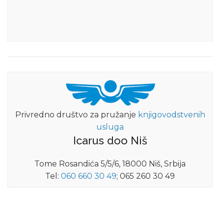
Privredno društvo za pružanje
knjigovodstvenih
usluga
Icarus doo Niš
Tome Rosandića 5/5/6, 18000 Niš, Srbija
Tel:
060 660 30 49
; 065 260 30 49