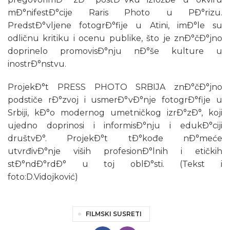
mÐ°nifestÐ°cije Raris Photo u PÐ°rizu.
PredstÐ°vljene fotogrÐ°fije u Atini, imÐ°le su
odličnu kritiku i ocenu publike, što je znÐ°čÐ°jno
doprinelo promovisÐ°nju nÐ°še kulture u
inostrÐ°nstvu.
ProjekÐ°t PRESS PHOTO SRBIJA znÐ°čÐ°jno
podstiče rÐ°zvoj i usmerÐ°vÐ°nje fotogrÐ°fije u
Srbiji, kÐ°o modernog umetničkog izrÐ°zÐ°, koji
ujedno doprinosi i informisÐ°nju i edukÐ°ciji
društvÐ°. ProjekÐ°t tÐ°kođe nÐ°meće
utvrđivÐ°nje viših profesionÐ°lnih i etičkih
stÐ°ndÐ°rdÐ° u toj oblÐ°sti. (Tekst i
foto:D.Vidojković)
FILMSKI SUSRETI