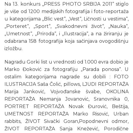
Na 13. konkurs „PRESS PHOTO SRBIJA 2011“ stiglo
je više od 1200 medijskih fotografija i foto-reportaža
u kategorijama „Blic vest“, „Vest“, Ličnosti u vestima“,
„Porteret“, „Sport“, „Svakodnevni život“, „Nauka“,
„Umetnost“, „Priroda“, i „Ilustracija“, a na žiriranju je
odabrana 158 fotografija koja sačinjava ovogodišnju
izložbu.
Nagradu Gorki list u vrednosti od 1.000 evra dobio je
Marko Đoković za fotografiju „Parada ponosa“. U
ostalim kategorijama nagrade su dobili : FOTO
ILUSTRACIJA Saša Čolić, pillows, LJUDI REPORTAŽA
Marija Janković, Vojvođanske švabe, OKOLINA
REPORTAŽA Nemanja Jovanović, Sranovnika 0,
PORTRET REPORTAŽA Novak Đurović, Beštija,
UMETNOST REPORTAŽA Marko Risović, Urban
rabbits, ŽIVOT Sivački Goran,Popodnevni odmor,
ŽIVOT REPORTAŽA Sanja Knežević, Porodične