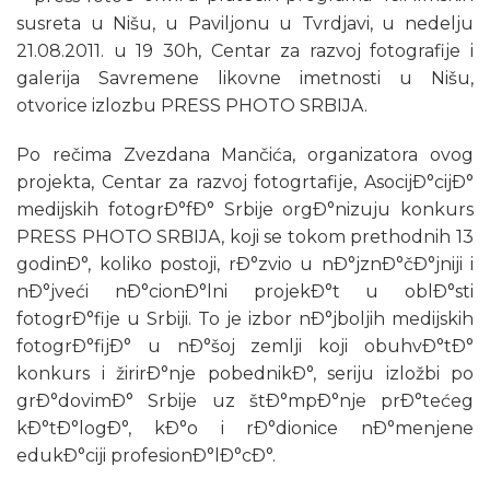
susreta u Nišu, u Paviljonu u Tvrdjavi, u nedelju
21.08.2011. u 19 30h, Centar za razvoj fotografije i
galerija Savremene likovne imetnosti u Nišu,
otvorice izlozbu PRESS PHOTO SRBIJA.
Po rečima Zvezdana Mančića, organizatora ovog
projekta, Centar za razvoj fotogrtafije, AsocijÐ°cijÐ°
medijskih fotogrÐ°fÐ° Srbije orgÐ°nizuju konkurs
PRESS PHOTO SRBIJA, koji se tokom prethodnih 13
godinÐ°, koliko postoji, rÐ°zvio u nÐ°jznÐ°čÐ°jniji i
nÐ°jveći nÐ°cionÐ°lni projekÐ°t u oblÐ°sti
fotogrÐ°fije u Srbiji. To je izbor nÐ°jboljih medijskih
fotogrÐ°fijÐ° u nÐ°šoj zemlji koji obuhvÐ°tÐ°
konkurs i žirirÐ°nje pobednikÐ°, seriju izložbi po
grÐ°dovimÐ° Srbije uz štÐ°mpÐ°nje prÐ°tećeg
kÐ°tÐ°logÐ°, kÐ°o i rÐ°dionice nÐ°menjene
edukÐ°ciji profesionÐ°lÐ°cÐ°.