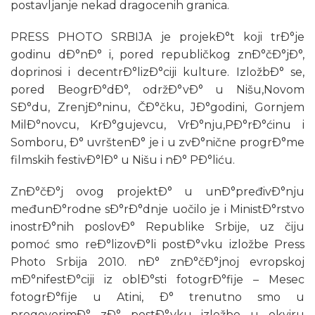
postavljanje nekad dragocenih granica.
PRESS PHOTO SRBIJA je projekÐ°t koji trÐ°je
godinu dÐ°nÐ° i, pored republičkog znÐ°čÐ°jÐ°,
doprinosi i decentrÐ°lizÐ°ciji kulture. IzložbÐ° se,
pored BeogrÐ°dÐ°, održÐ°vÐ° u Nišu,Novom
SÐ°du, ZrenjÐ°ninu, ČÐ°čku, JÐ°godini, Gornjem
MilÐ°novcu, KrÐ°gujevcu, VrÐ°nju,PÐ°rÐ°ćinu i
Somboru, Ð° uvrštenÐ° je i u zvÐ°nične progrÐ°me
filmskih festivÐ°lÐ° u Nišu i nÐ° PÐ°liću.
ZnÐ°čÐ°j ovog projektÐ° u unÐ°pređivÐ°nju
međunÐ°rodne sÐ°rÐ°dnje uočilo je i MinistÐ°rstvo
inostrÐ°nih poslovÐ° Republike Srbije, uz čiju
pomoć smo reÐ°lizovÐ°li postÐ°vku izložbe Press
Photo Srbija 2010. nÐ° znÐ°čÐ°jnoj evropskoj
mÐ°nifestÐ°ciji iz oblÐ°sti fotogrÐ°fije – Mesec
fotogrÐ°fije u Atini, Ð° trenutno smo u
pregovorimÐ° zÐ° postÐ°vku izložbe u okviru