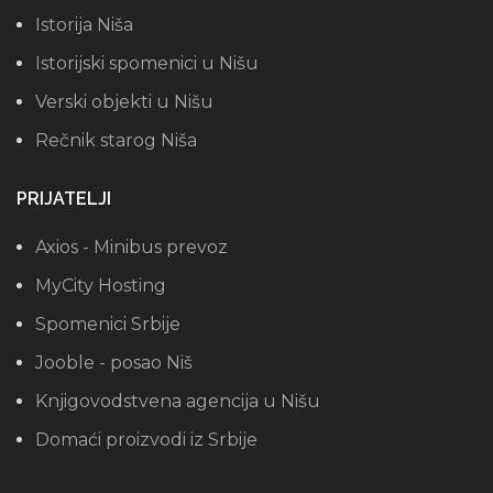
Istorija Niša
Istorijski spomenici u Nišu
Verski objekti u Nišu
Rečnik starog Niša
PRIJATELJI
Axios - Minibus prevoz
MyCity Hosting
Spomenici Srbije
Jooble - posao Niš
Knjigovodstvena agencija u Nišu
Domaći proizvodi iz Srbije