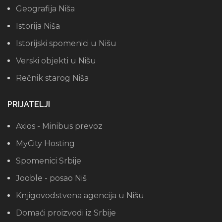
Geografija Niša
Istorija Niša
Istorijski spomenici u Nišu
Verski objekti u Nišu
Rečnik starog Niša
PRIJATELJI
Axios - Minibus prevoz
MyCity Hosting
Spomenici Srbije
Jooble - posao Niš
Knjigovodstvena agencija u Nišu
Domaći proizvodi iz Srbije