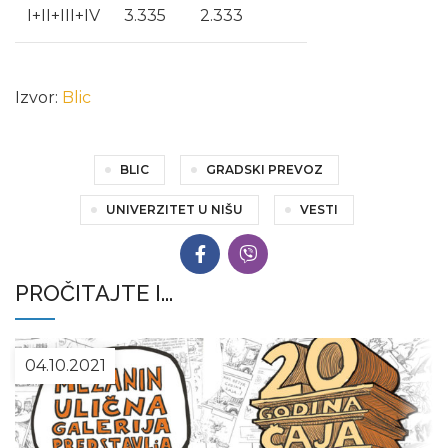
I+II+III+IV
3.335
2.333
Izvor:
Blic
BLIC
GRADSKI PREVOZ
UNIVERZITET U NIŠU
VESTI
PROČITAJTE I...
04.10.2021