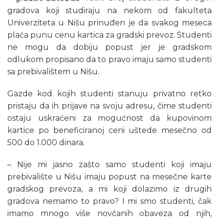
gradova koji studiraju na nekom od fakulteta
Univerziteta u Nišu prinuđen je da svakog meseca
plaća punu cenu kartica za gradski prevoz. Studenti
ne mogu da dobiju popust jer je gradskom
odlukom propisano da to pravo imaju samo studenti
sa prebivalištem u Nišu.
Gazde kod kojih studenti stanuju privatno retko
pristaju da ih prijave na svoju adresu, čime studenti
ostaju uskraćeni za mogućnost da kupovinom
kartice po beneficiranoj ceni uštede mesečno od
500 do 1.000 dinara.
– Nije mi jasno zašto samo studenti koji imaju
prebivalište u Nišu imaju popust na mesečne karte
gradskog prevoza, a mi koji dolazimo iz drugih
gradova nemamo to pravo? I mi smo studenti, čak
imamo mnogo više novčanih obaveza od njih,