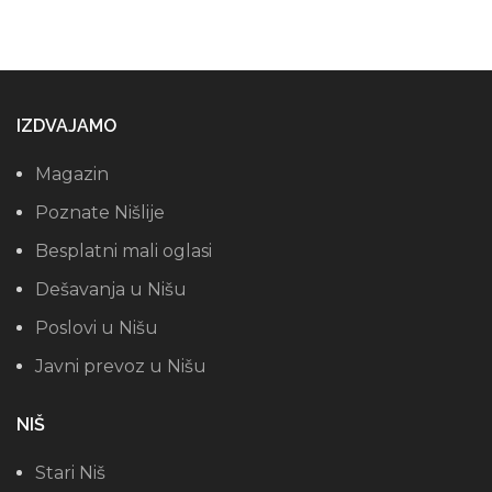
IZDVAJAMO
Magazin
Poznate Nišlije
Besplatni mali oglasi
Dešavanja u Nišu
Poslovi u Nišu
Javni prevoz u Nišu
NIŠ
Stari Niš