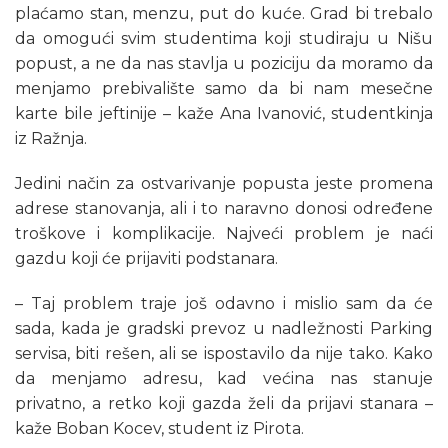
plaćamo stan, menzu, put do kuće. Grad bi trebalo
da omogući svim studentima koji studiraju u Nišu
popust, a ne da nas stavlja u poziciju da moramo da
menjamo prebivalište samo da bi nam mesečne
karte bile jeftinije – kaže Ana Ivanović, studentkinja
iz Ražnja.
Jedini način za ostvarivanje popusta jeste promena
adrese stanovanja, ali i to naravno donosi određene
troškove i komplikacije. Najveći problem je naći
gazdu koji će prijaviti podstanara.
– Taj problem traje još odavno i mislio sam da će
sada, kada je gradski prevoz u nadležnosti Parking
servisa, biti rešen, ali se ispostavilo da nije tako. Kako
da menjamo adresu, kad većina nas stanuje
privatno, a retko koji gazda želi da prijavi stanara –
kaže Boban Kocev, student iz Pirota.