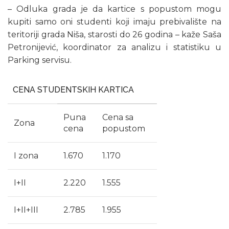
– Odluka grada je da kartice s popustom mogu
kupiti samo oni studenti koji imaju prebivalište na
teritoriji grada Niša, starosti do 26 godina – kaže Saša
Petronijević, koordinator za analizu i statistiku u
Parking servisu.
CENA STUDENTSKIH KARTICA
Puna
Cena sa
Zona
cena
popustom
I zona
1.670
1.170
I+II
2.220
1.555
I+II+III
2.785
1.955