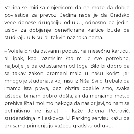
Većina se miri sa činjenicom da ne može da dobije
povlastice za prevoz. Jedina nada je da Gradsko
veće donese drugačiju odluku, odnosno da jedini
uslov za dobijanje beneficirane kartice bude da
studiraju u Nišu, ali takvih naznaka nema.
– Volela bih da ostvarim popust na mesečnu karticu,
ali ipak, kad razmislim šta mi je sve potrebno,
najbolje je da odustanem od toga. Bilo bi dobro da
se takav zakon promeni malo u našu korist, jer
mnogo je studenata koji nisu iz Niša. Svi bi trebalo da
imamo ista prava, bez obzira odakle smo, svaka
ušteda bi nam dobro došla, ali da menjamo mesto
prebivališta i molimo nekoga da nas prijavi, to nam se
definitivno ne isplati – kaže Jelena Petrović,
studentkinja iz Leskovca. U Parking servisu kažu da
oni samo primenjuju važeću gradsku odluku.