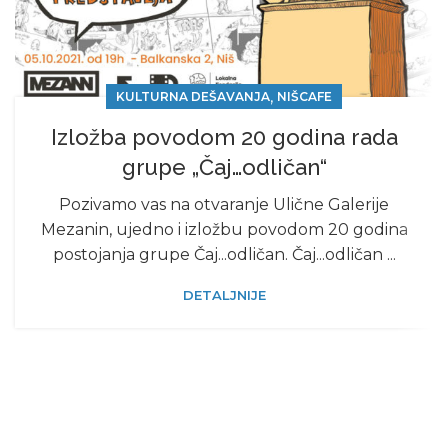
,
KULTURNA DEŠAVANJA
NIŠCAFE
Izložba povodom 20 godina rada
grupe „Čaj…odličan“
Pozivamo vas na otvaranje Ulične Galerije
Mezanin, ujedno i izložbu povodom 20 godina
postojanja grupe Čaj...odličan. Čaj...odličan ...
DETALJNIJE