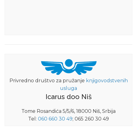
Privredno društvo za pružanje
knjigovodstvenih
usluga
Icarus doo Niš
Tome Rosandića 5/5/6, 18000 Niš, Srbija
Tel:
060 660 30 49
; 065 260 30 49