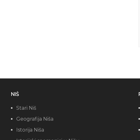
NIŠ
Stari Niš
Geografija Niša
Istorija Niša