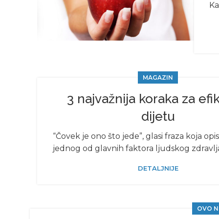
Ka
MAGAZIN
3 najvažnija koraka za ef
dijetu
“Čovek je ono što jede”, glasi fraza koja opi
jednog od glavnih faktora ljudskog zdravlja i
DETALJNIJE
OVO N