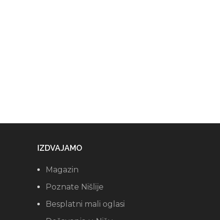
IZDVAJAMO
Magazin
Poznate Nišlije
Besplatni mali oglasi