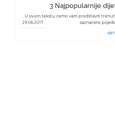
3 Najpopularnije dij
U ovom tekstu ćemo vam predstaviti trenutn
29.06.2017
saznaćete pojedin
DET