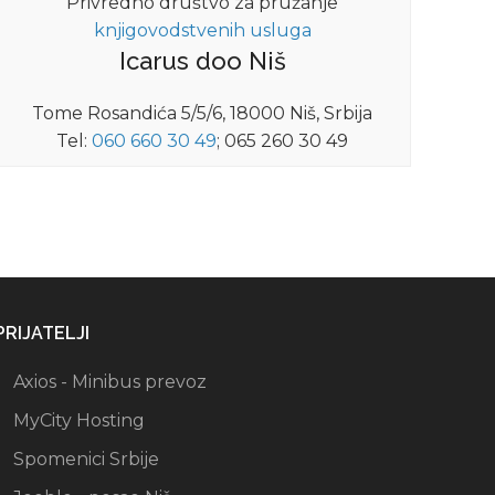
Privredno društvo za pružanje
knjigovodstvenih usluga
Icarus doo Niš
Tome Rosandića 5/5/6, 18000 Niš, Srbija
Tel:
060 660 30 49
; 065 260 30 49
PRIJATELJI
Axios - Minibus prevoz
MyCity Hosting
Spomenici Srbije