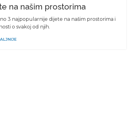
ete na našim prostorima
o 3 najpopularnije dijete na našim prostorima i
osti o svakoj od njih.
ALJNIJE