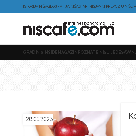
ISTORIJA NIŠA
GEOGRAFIJA NIŠA
STARI NIŠ
JAVNI PREVOZ U NIŠU
P
GRAD NIŠ
INSIDE
MAGAZIN
POZNATE NIŠLIJE
DEŠAVANJ
Ko
28.05.2023