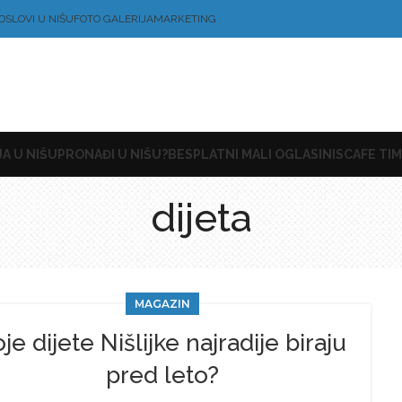
OSLOVI U NIŠU
FOTO GALERIJA
MARKETING
A U NIŠU
PRONAĐI U NIŠU?
BESPLATNI MALI OGLASI
NISCAFE TIM
dijeta
MAGAZIN
je dijete Nišlijke najradije biraju
pred leto?