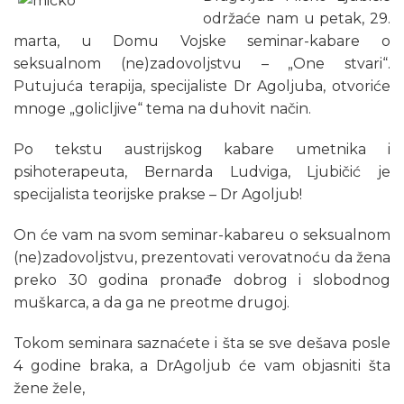
održaće nam u petak, 29.
marta, u Domu Vojske seminar-kabare o
seksualnom (ne)zadovoljstvu – „One stvari“.
Putujuća terapija, specijaliste Dr Agoljuba, otvoriće
mnoge „golicljive“ tema na duhovit način.
Po tekstu austrijskog kabare umetnika i
psihoterapeuta, Bernarda Ludviga, Ljubičić je
specijalista teorijske prakse – Dr Agoljub!
On će vam na svom seminar-kabareu o seksualnom
(ne)zadovoljstvu, prezentovati verovatnoću da žena
preko 30 godina pronađe dobrog i slobodnog
muškarca, a da ga ne preotme drugoj.
Tokom seminara saznaćete i šta se sve dešava posle
4 godine braka, a DrAgoljub će vam objasniti šta
žene žele,