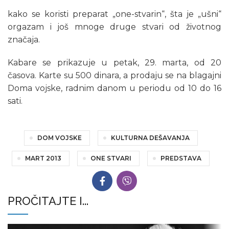
kako se koristi preparat „one-stvarin“, šta je „ušni“
orgazam i još mnoge druge stvari od životnog
značaja.
Kabare se prikazuje u petak, 29. marta, od 20
časova. Karte su 500 dinara, a prodaju se na blagajni
Doma vojske, radnim danom u periodu od 10 do 16
sati.
DOM VOJSKE
KULTURNA DEŠAVANJA
MART 2013
ONE STVARI
PREDSTAVA
PROČITAJTE I...