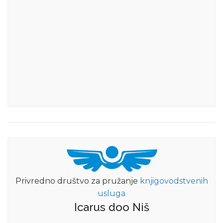
Privredno društvo za pružanje
knjigovodstvenih
usluga
Icarus doo Niš