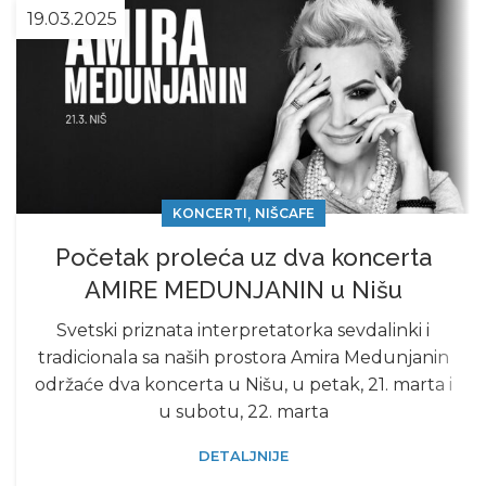
19.03.2025
,
KONCERTI
NIŠCAFE
Početak proleća uz dva koncerta
AMIRE MEDUNJANIN u Nišu
Svetski priznata interpretatorka sevdalinki i
tradicionala sa naših prostora Amira Medunjanin
održaće dva koncerta u Nišu, u petak, 21. marta i
u subotu, 22. marta
DETALJNIJE