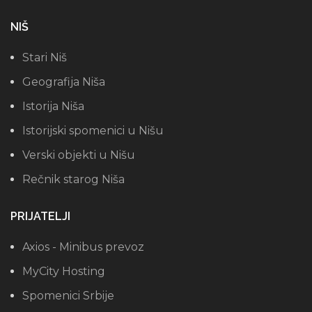
NIŠ
Stari Niš
Geografija Niša
Istorija Niša
Istorijski spomenici u Nišu
Verski objekti u Nišu
Rečnik starog Niša
PRIJATELJI
Axios - Minibus prevoz
MyCity Hosting
Spomenici Srbije