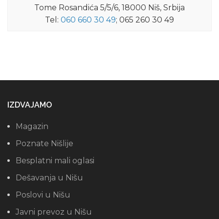
Tome Rosandića 5/5/6, 18000 Niš, Srbija
Tel:
060 660 30 49
; 065 260 30 49
IZDVAJAMO
Magazin
Poznate Nišlije
Besplatni mali oglasi
Dešavanja u Nišu
Poslovi u Nišu
Javni prevoz u Nišu