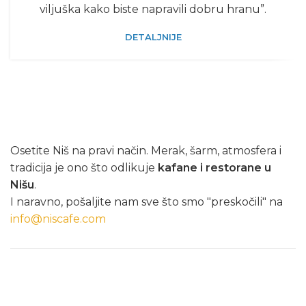
viljuška kako biste napravili dobru hranu”.
DETALJNIJE
Osetite Niš na pravi način. Merak, šarm, atmosfera i
tradicija je ono što odlikuje
kafane i restorane u
Nišu
.
I naravno, pošaljite nam sve što smo "preskočili" na
info@niscafe.com