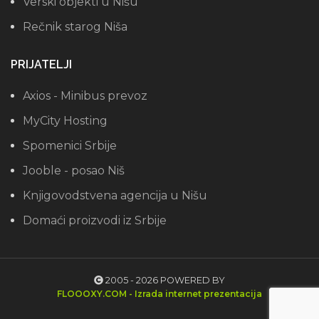
Verski objekti u Nišu
Rečnik starog Niša
PRIJATELJI
Axios - Minibus prevoz
MyCity Hosting
Spomenici Srbije
Jooble - posao Niš
Knjigovodstvena agencija u Nišu
Domaći proizvodi iz Srbije
2005 - 2026 POWERED BY
FLOOOXY.COM - Izrada internet prezentacija