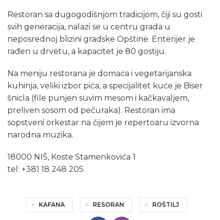
Restoran sa dugogodišnjom tradicijom, čiji su gosti
svih generacija, nalazi se u centru grada u
neposrednoj blizini gradske Opštine. Enterijer je
rađen u drvetu, a kapacitet je 80 gostiju.
Na meniju restorana je domaća i vegetarijanska
kuhinja, veliki izbor pića, a specijalitet kuće je Biser
šnicla (file punjen suvim mesom i kačkavaljem,
preliven sosom od pečuraka). Restoran ima
sopstveni orkestar na čijem je repertoaru izvorna
narodna muzika.
18000 NIŠ, Koste Stamenkovića 1
tel: +381 18 248 205
KAFANA
RESORAN
ROŠTILJ