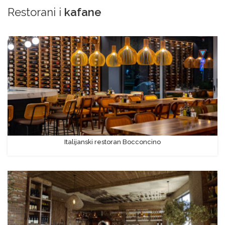
Restorani i
kafane
Italijanski restoran Bocconcino