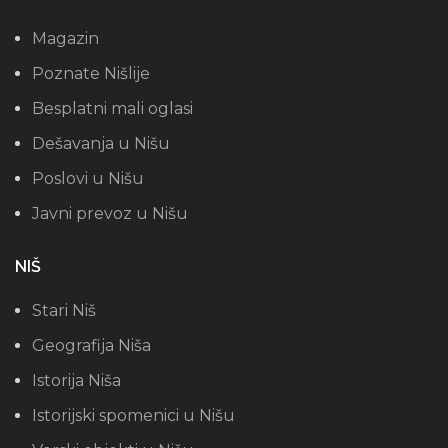
Magazin
Poznate Nišlije
Besplatni mali oglasi
Dešavanja u Nišu
Poslovi u Nišu
Javni prevoz u Nišu
NIŠ
Stari Niš
Geografija Niša
Istorija Niša
Istorijski spomenici u Nišu