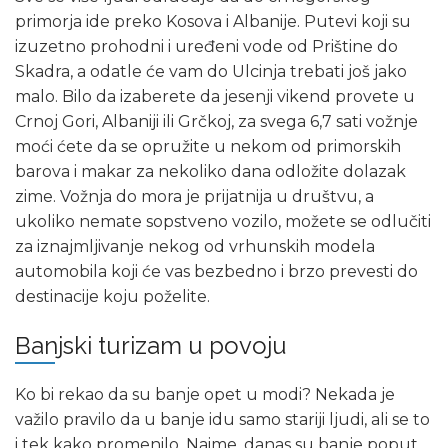
primorja ide preko Kosova i Albanije. Putevi koji su
izuzetno prohodni i uređeni vode od Prištine do
Skadra, a odatle će vam do Ulcinja trebati još jako
malo. Bilo da izaberete da jesenji vikend provete u
Crnoj Gori, Albaniji ili Grčkoj, za svega 6,7 sati vožnje
moći ćete da se opružite u nekom od primorskih
barova i makar za nekoliko dana odložite dolazak
zime. Vožnja do mora je prijatnija u društvu, a
ukoliko nemate sopstveno vozilo, možete se odlučiti
za iznajmljivanje nekog od vrhunskih modela
automobila koji će vas bezbedno i brzo prevesti do
destinacije koju poželite.
Banjski turizam u povoju
Ko bi rekao da su banje opet u modi? Nekada je
važilo pravilo da u banje idu samo stariji ljudi, ali se to
i tek kako promenilo. Naime, danas su banje poput