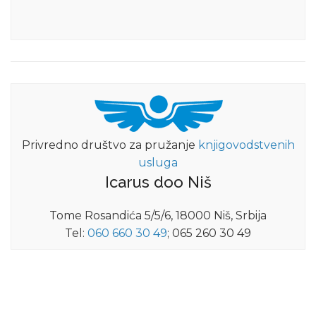
Privredno društvo za pružanje
knjigovodstvenih
usluga
Icarus doo Niš
Tome Rosandića 5/5/6, 18000 Niš, Srbija
Tel:
060 660 30 49
; 065 260 30 49