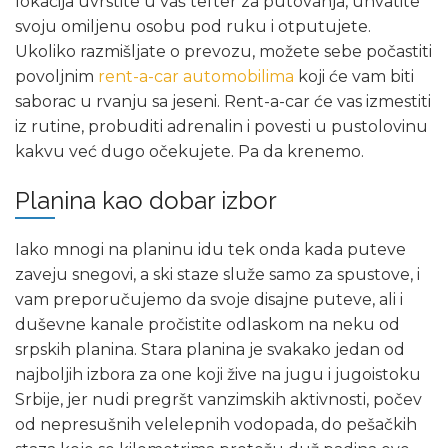
lokacija uvrstite u vaš tefter za putovanja, uhvatite
svoju omiljenu osobu pod ruku i otputujete.
Ukoliko razmišljate o prevozu, možete sebe počastiti
povoljnim
rent-a-car automobilima
koji će vam biti
saborac u rvanju sa jeseni. Rent-a-car će vas izmestiti
iz rutine, probuditi adrenalin i povesti u pustolovinu
kakvu već dugo očekujete. Pa da krenemo.
Planina kao dobar izbor
Iako mnogi na planinu idu tek onda kada puteve
zaveju snegovi, a ski staze služe samo za spustove, i
vam preporučujemo da svoje disajne puteve, ali i
duševne kanale pročistite odlaskom na neku od
srpskih planina. Stara planina je svakako jedan od
najboljih izbora za one koji žive na jugu i jugoistoku
Srbije, jer nudi pregršt vanzimskih aktivnosti, počev
od nepresušnih velelepnih vodopada, do pešačkih