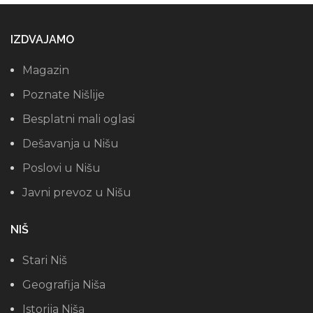
IZDVAJAMO
Magazin
Poznate Nišlije
Besplatni mali oglasi
Dešavanja u Nišu
Poslovi u Nišu
Javni prevoz u Nišu
NIŠ
Stari Niš
Geografija Niša
Istorija Niša