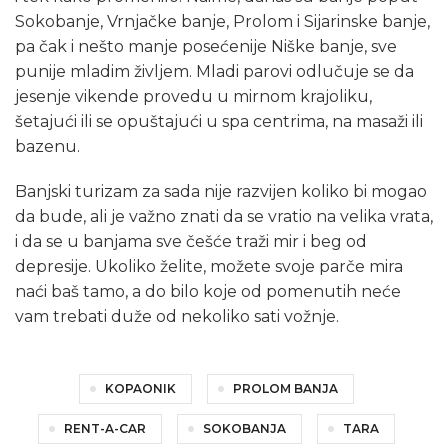
Sokobanje, Vrnjačke banje, Prolom i Sijarinske banje,
pa čak i nešto manje posećenije Niške banje, sve
punije mladim življem. Mladi parovi odlučuje se da
jesenje vikende provedu u mirnom krajoliku,
šetajući ili se opuštajući u spa centrima, na masaži ili
bazenu.
Banjski turizam za sada nije razvijen koliko bi mogao
da bude, ali je važno znati da se vratio na velika vrata,
i da se u banjama sve češće traži mir i beg od
depresije. Ukoliko želite, možete svoje parče mira
naći baš tamo, a do bilo koje od pomenutih neće
vam trebati duže od nekoliko sati vožnje.
KOPAONIK
PROLOM BANJA
RENT-A-CAR
SOKOBANJA
TARA