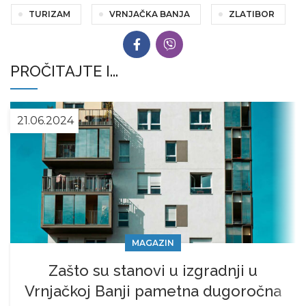
TURIZAM
VRNJAČKA BANJA
ZLATIBOR
PROČITAJTE I...
21.06.2024
MAGAZIN
Zašto su stanovi u izgradnji u
Vrnjačkoj Banji pametna dugoročna