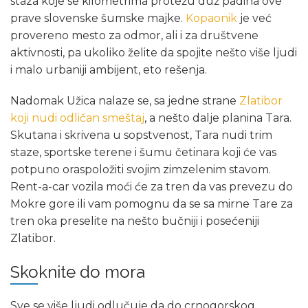
staza koje se kilometrima protežu duž padina ove
prave slovenske šumske majke.
Kopaonik
je već
provereno mesto za odmor, ali i za društvene
aktivnosti, pa ukoliko želite da spojite nešto više ljudi
i malo urbaniji ambijent, eto rešenja.
Nadomak Užica nalaze se, sa jedne strane
Zlatibor
koji nudi odličan smeštaj
, a nešto dalje planina Tara.
Skutana i skrivena u sopstvenost, Tara nudi trim
staze, sportske terene i šumu četinara koji će vas
potpuno oraspoložiti svojim zimzelenim stavom.
Rent-a-car vozila moći će za tren da vas prevezu do
Mokre gore ili vam pomognu da se sa mirne Tare za
tren oka preselite na nešto bučniji i posećeniji
Zlatibor.
Skoknite do mora
Sve se više ljudi odlučuje da do crnogorskog