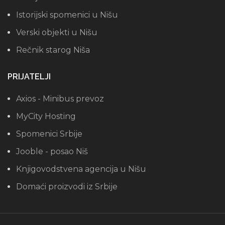
Istorijski spomenici u Nišu
Verski objekti u Nišu
Rečnik starog Niša
PRIJATELJI
Axios - Minibus prevoz
MyCity Hosting
Spomenici Srbije
Jooble - posao Niš
Knjigovodstvena agencija u Nišu
Domaći proizvodi iz Srbije