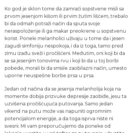
Ko god je sklon tome da zamrači sopstvene misli sa
prvom jesenjom kišom ili prvim žutim lišćem, trebalo
bi da odmah potraži način da sputa svoje
neraspoloženje ili ga makar preokrene u sopstvenu
korist. Poneki melanholici uživaju u tome da i jesen
zagudi simfoniju nespokoja, i da iz toga, tamo pred
zimu izađu sveži i pročišćeni. Međutim, oni koji bi da
se sa jesenjim tonovima rvu i koji bi da u toj borbi
pobede, morali bi da smisle zaobilazni način, umesto
uporne neuspešne borbe prsa u prsa.
Jedan od načina da se jesenja melanholija koja na
momente dobija prizvuke depresije zaobiđe, jesu ta
uzvišena pročišćujuća putovanja. Samo jedan
vikend na putu može vas napuniti ogromnim
potencijalom energije, a da toga isprva niste ni
svesni. Mi vam preporučujemo da poneke od