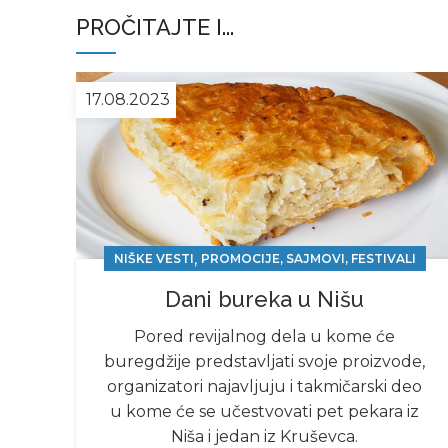
PROČITAJTE I...
17.08.2023
,
NIŠKE VESTI
PROMOCIJE, SAJMOVI, FESTIVALI
Dani bureka u Nišu
Pored revijalnog dela u kome će
buregdžije predstavljati svoje proizvode,
organizatori najavljuju i takmičarski deo
u kome će se učestvovati pet pekara iz
Niša i jedan iz Kruševca.