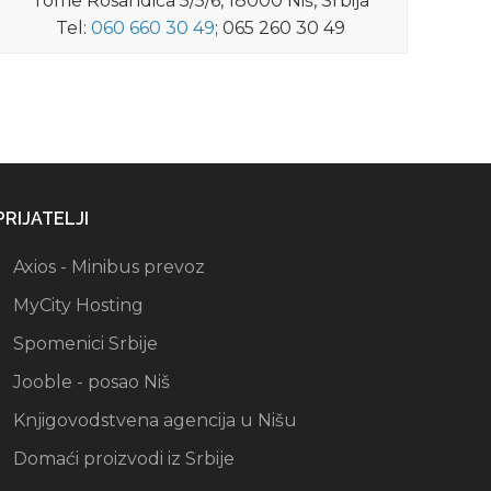
Tome Rosandića 5/5/6, 18000 Niš, Srbija
Tel:
060 660 30 49
; 065 260 30 49
PRIJATELJI
Axios - Minibus prevoz
MyCity Hosting
Spomenici Srbije
Jooble - posao Niš
Knjigovodstvena agencija u Nišu
Domaći proizvodi iz Srbije