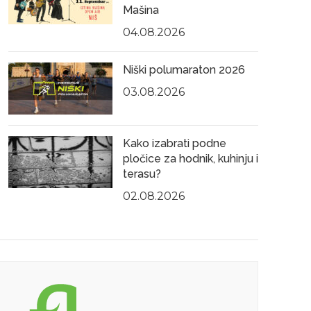
Mašina
04.08.2026
17.08.2023
22.1
Niški polumaraton 2026
03.08.2026
Kako izabrati podne
pločice za hodnik, kuhinju i
terasu?
,
NIŠKE VESTI
PROMOCIJE, SAJMOVI, FESTIVALI
02.08.2026
Sajam zdravog odrastanja
“Sajam zdravog odrastanja” očekuje vas
pod otvorenim nebom niške Tvrđave 19. i
20. avgusta od 17 do 20 časova na
potezu od Beogradske kapije.