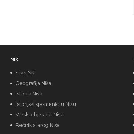
NIŠ
Stari Niš
Geografija Niša
Istorija Niša
Istorijski spomenici u Nišu
Verski objekti u Nišu
Rečnik starog Niša