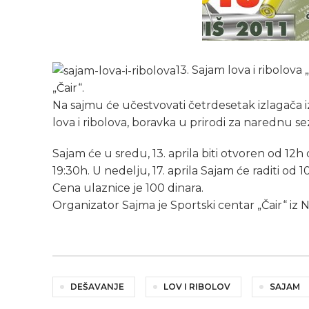
13. Sajam lova i ribolova 
„Čair“.
Na sajmu će učestvovati četrdesetak izlagača iz c
lova i ribolova, boravka u prirodi za narednu s
Sajam će u sredu, 13. aprila biti otvoren od 12h
19:30h. U nedelju, 17. aprila Sajam će raditi od 1
Cena ulaznice je 100 dinara.
Organizator Sajma je Sportski centar „Čair“ iz N
DEŠAVANJE
LOV I RIBOLOV
SAJAM