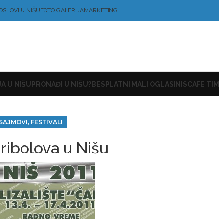
OSLOVI U NIŠU
FOTO GALERIJA
MARKETING
A U NIŠU
PRONAĐI U NIŠU?
BESPLATNI MALI OGLASI
NISCAFE TIM
SAJMOVI, FESTIVALI
 ribolova u Nišu