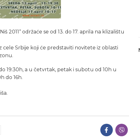
„Niš 2011“ održaće se od 13. do 17. aprila na klizalištu
ele Srbije koji će predstaviti novitete iz oblasti
ezonu.
 do 19:30h, a u četvrtak, petak i subotu od 10h u
0h do 16h.
iša.