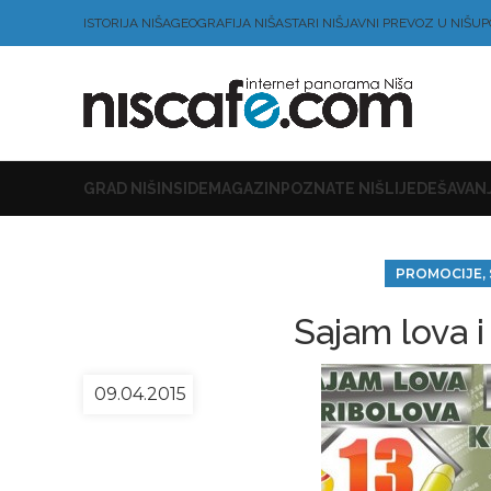
ISTORIJA NIŠA
GEOGRAFIJA NIŠA
STARI NIŠ
JAVNI PREVOZ U NIŠU
P
GRAD NIŠ
INSIDE
MAGAZIN
POZNATE NIŠLIJE
DEŠAVANJ
PROMOCIJE, 
Sajam lova i
09.04.2015