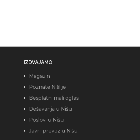
IZDVAJAMO
Magazin
Poznate Nišlije
Besplatni mali oglasi
Dešavanja u Nišu
Poslovi u Nišu
Javni prevoz u Nišu