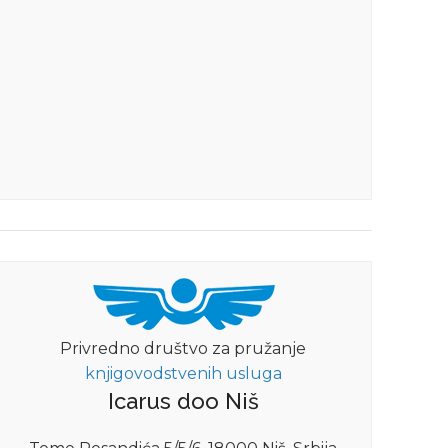
Privredno društvo za pružanje
knjigovodstvenih usluga
Icarus doo Niš