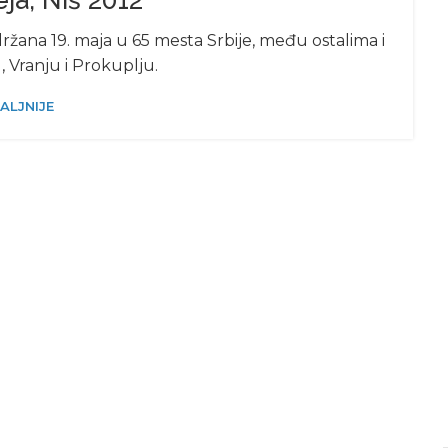
a, Niš 2012
žana 19. maja u 65 mesta Srbije, među ostalima i
, Vranju i Prokuplju.
ALJNIJE