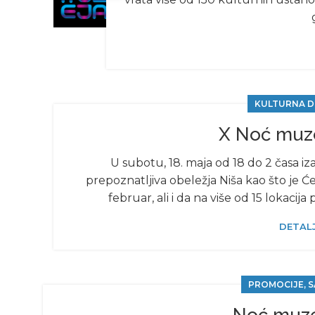
KULTURNA D
X Noć muze
U subotu, 18. maja od 18 do 2 časa i
prepoznatljiva obeležja Niša kao što je Ć
februar, ali i da na više od 15 lokac
DETALJ
PROMOCIJE, S