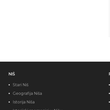
NIŠ
Stari Niš
Geografija Niša
Istorija Niša