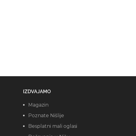
IZDVAJAMO
Magazin
Poznate Nišlije
Besplatni mali oglasi