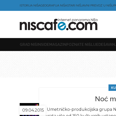
ISTORIJA NIŠA
GEOGRAFIJA NIŠA
STARI NIŠ
JAVNI PREVOZ U NIŠU
P
GRAD NIŠ
INSIDE
MAGAZIN
POZNATE NIŠLIJE
DEŠAVANJ
KU
Noć mu
Umetničko-produkcijska grupa Noć
09.04.2015
vrata više od 150 kulturnih ustano