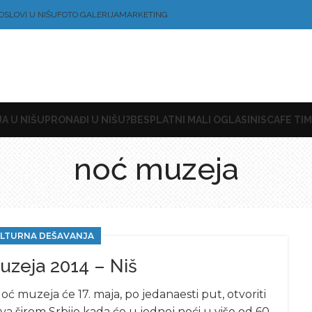
OSLOVI U NIŠU
FOTO GALERIJA
MARKETING
A U NIŠU
PRONAĐI U NIŠU?
BESPLATNI MALI OGLASI
NISCAFE TIM
noć muzeja
LTURNA DEŠAVANJA
zeja 2014 – Niš
 muzeja će 17. maja, po jedanaesti put, otvoriti
va širom Srbije kada će u jednoj noći u više od 60