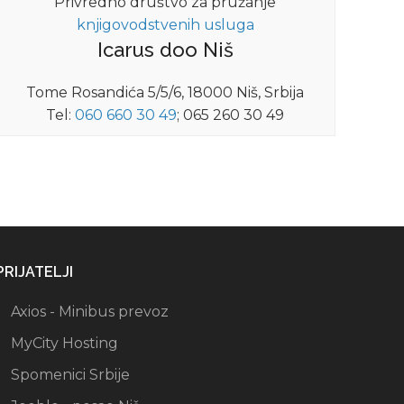
Privredno društvo za pružanje
knjigovodstvenih usluga
Icarus doo Niš
Tome Rosandića 5/5/6, 18000 Niš, Srbija
Tel:
060 660 30 49
; 065 260 30 49
PRIJATELJI
Axios - Minibus prevoz
MyCity Hosting
Spomenici Srbije