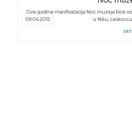
Noć muzej
Ove godine manifestacija Noć muzeja biće odr
09.04.2015
u Nišu, Leskovcu
DET