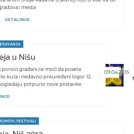
gradova i mesta
DETALJNIJE
EŠAVANJA
ja u Nišu
za ponoći građani će moći da posete
09.04.2015
ele-kula i nedavno preuređeni logor 12.
ija pogledaju potpuno nove postavke.
NIJE
AJMOVI, FESTIVALI