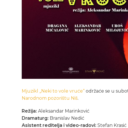
Mjuzikl „Neki to vole vruće“
održaće se u subo
Narodnom pozorištu Niš
.
Režija:
Aleksandar Marinković
Dramaturg:
Branislav Nedić
Asistеnt rеditеlja i vidеo-radovi:
Stеfan Krasić