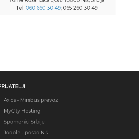
Tome Rosandića 5/5/6, 18000 Niš, Srbija
Tel:
060 660 30 49
; 065 260 30 49
PRIJATELJI
Axios - Minibus prevoz
MyCity Hosting
Spomenici Srbije
Jooble - posao Niš