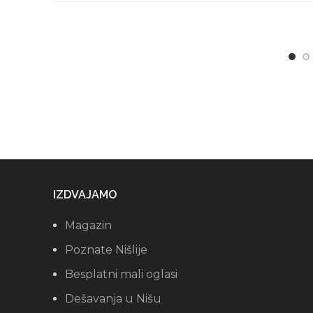
IZDVAJAMO
Magazin
Poznate Nišlije
Besplatni mali oglasi
Dešavanja u Nišu