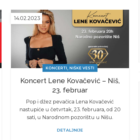
14.02.2023
,
KONCERTI
NIŠKE VESTI
Koncert Lene Kovačević – Niš,
23. februar
Pop i džez pevačica Lena Kovačević
nastupiće u četvrtak, 23. februara, od 20
sati, u Narodnom pozorištu u Nišu.
DETALJNIJE