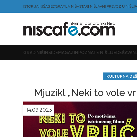
ISTORIJA NIŠA
GEOGRAFIJA NIŠA
STARI NIŠ
JAVNI PREVOZ U NIŠU
P
GRAD NIŠ
INSIDE
MAGAZIN
POZNATE NIŠLIJE
DEŠAVANJ
KULTURNA DE
Mjuzikl „Neki to vole 
14.09.2023