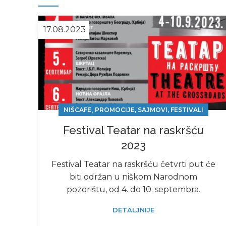
17.08.2023
,
NIŠCAFE
PROMOCIJE, SAJMOVI, FESTIVALI
Festival Teatar na raskršću
2023
Festival Teatar na raskršću četvrti put će
biti održan u niškom Narodnom
pozorištu, od 4. do 10. septembra.
DETALJNIJE