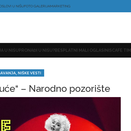
OSLOVI U NIŠU
FOTO GALERIJA
MARKETING
A U NIŠU
PRONAĐI U NIŠU?
BESPLATNI MALI OGLASI
NISCAFE TIM
,
ŠAVANJA
NIŠKE VESTI
vruće“ – Narodno pozorište