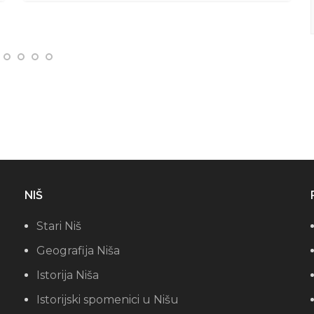
NIŠ
Stari Niš
Geografija Niša
Istorija Niša
Istorijski spomenici u Nišu