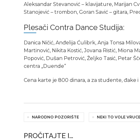
Aleksandar Stevanović – klavijature, Marijan Cve
Stanojević – trombon, Goran Savić – gitara, Pr
Plеsači Contra Dance Studija:
Danica Ničić, Anđelija Ćulibrk, Anja Tonsa Milova
Martinović, Nikita Kostić, Jovana Ristić, Miona Ma
Popović, Dušan Petrović, Željko Tasić, Petar Šč
centra „Duende“
Cеna kartе jе 800 dinara, a za studente, đake 
NARODNO POZORIŠTE
NEKI TO VOLE VRUC
PROČITAJTE I...