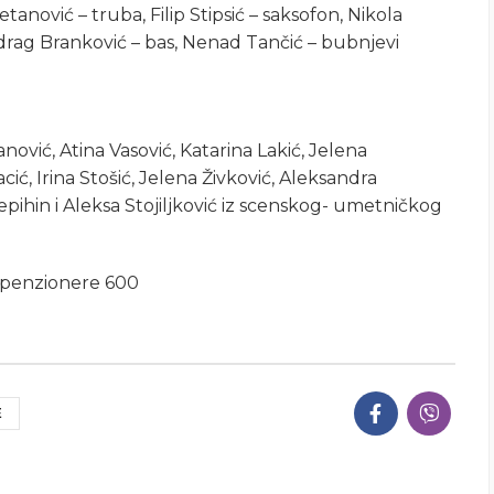
tanović – truba, Filip Stipsić – saksofon, Nikola
edrag Branković – bas, Nenad Tančić – bubnjevi
nović, Atina Vasović, Katarina Lakić, Jelena
cić, Irina Stošić, Jelena Živković, Aleksandra
epihin i Aleksa Stojiljković iz scenskog- umetničkog
i penzionere 600
E