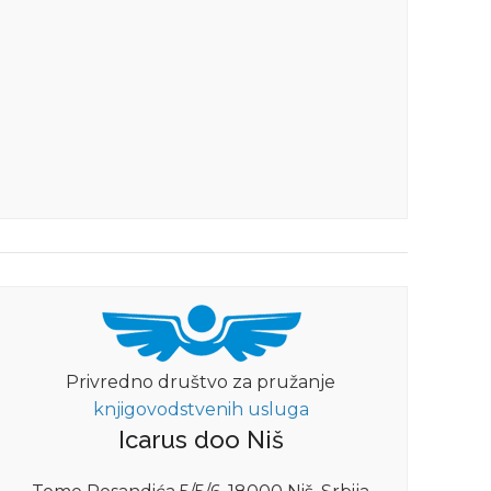
Privredno društvo za pružanje
knjigovodstvenih usluga
Icarus doo Niš