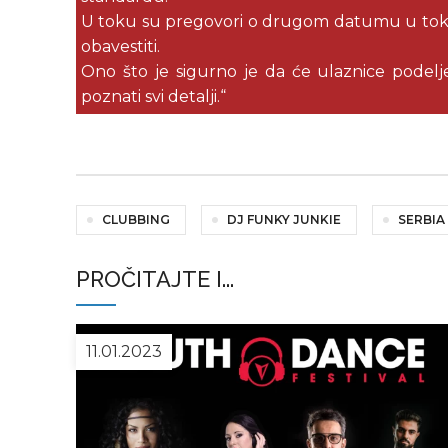
U toku su pregovori o drugom datumu u tok
obavestiti.
Ono što je sigurno je da će ulaznice podelje
poznati svi detalji.“
CLUBBING
DJ FUNKY JUNKIE
SERBIA
PROČITAJTE I...
11.01.2023