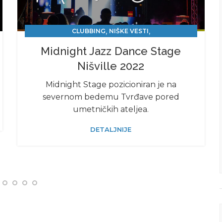
,
,
CLUBBING
NIŠKE VESTI
NIŠVILLE JAZZ FESTIVAL 2022
Midnight Jazz Dance Stage
Nišville 2022
Midnight Stage pozicioniran je na
severnom bedemu Tvrđave pored
umetničkih ateljea.
DETALJNIJE