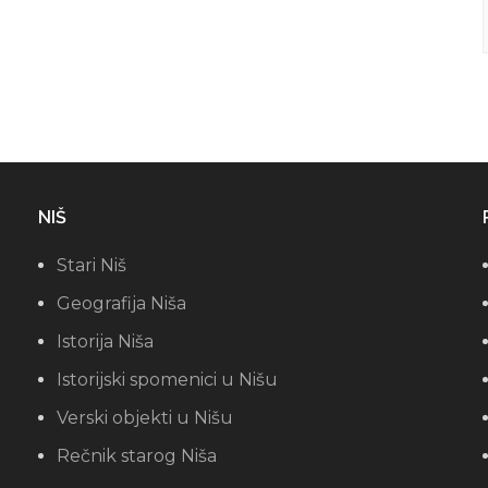
NIŠ
Stari Niš
Geografija Niša
Istorija Niša
Istorijski spomenici u Nišu
Verski objekti u Nišu
Rečnik starog Niša