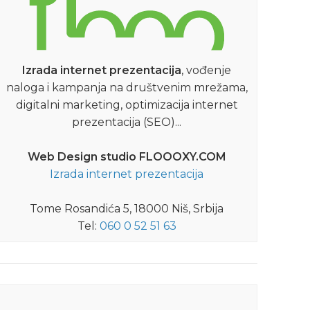
CLUBBING
Yugo.wav: 7. maj – Feedback
Izrada internet prezentacija
, vođenje
naloga i kampanja na društvenim mrežama,
Poslednji Yugowave ove sezone u
digitalni marketing, optimizacija internet
Feedback-u! Provod mora da bude jak
prezentacija (SEO)...
da bi ga pamtili do jeseni, zato dođite da
na
ga učinimo nezaboravnim...
Web Design studio FLOOOXY.COM
Izrada internet prezentacija
DETALJNIJE
Tome Rosandića 5, 18000 Niš, Srbija
Tel:
060 0 52 51 63