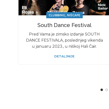
,
CLUBBING
NIŠCAFE
South Dance Festival
Pred Vama je zimsko izdanje SOUTH
DANCE FESTIVALA, poslednjeg vikenda
u januaru 2023., u niškoj Hali Čair.
DETALJNIJE