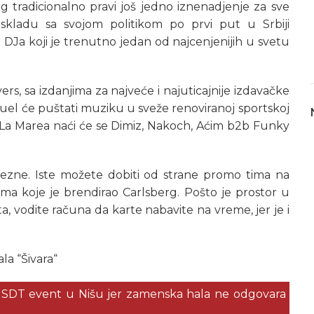
 tradicionalno pravi još jedno iznenadjenje za sve
skladu sa svojom politikom po prvi put u Srbiji
DJa koji je trenutno jedan od najcenjenijih u svetu
rs, sa izdanjima za najveće i najuticajnije izdavačke
uel će puštati muziku u sveže renoviranoj sportskoj
 La Marea naći će se Dimiz, Nakoch, Aćim b2b Funky
vezne. Iste možete dobiti od strane promo tima na
vima koje je brendirao Carlsberg. Pošto je prostor u
, vodite računa da karte nabavite na vreme, jer je i
la “Šivara“
SDT event u Nišu jer zamenska hala ne odgovara