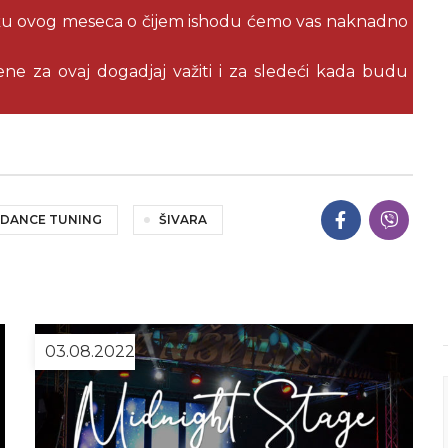
u ovog meseca o čijem ishodu ćemo vas naknadno
ne za ovaj dogadjaj važiti i za sledeći kada budu
 DANCE TUNING
ŠIVARA
03.08.2022