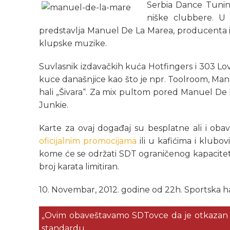
Serbia Dance Tuning
niške clubbere. U 
predstavlja Manuel De La Marea, producenta i 
klupske muzike.
Suvlasnik izdavačkih kuća Hotfingers i 303 Love
kuce današnjice kao što je npr. Toolroom, Man
hali „Šivara“. Za mix pultom pored Manuel De
Junkie.
Karte za ovaj događaj su besplatne ali i oba
oficijalnim promocijama
ili u kafićima i klubo
kome će se održati SDT ograničenog kapaciteta
broj karata limitiran.
10. Novembar, 2012. godine od 22h. Sportska ha
„Ovim obaveštavamo SDTovce da je otkazan 
standardu.