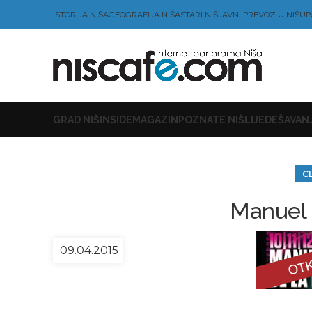
ISTORIJA NIŠA
GEOGRAFIJA NIŠA
STARI NIŠ
JAVNI PREVOZ U NIŠU
P
GRAD NIŠ
INSIDE
MAGAZIN
POZNATE NIŠLIJE
DEŠAVANJ
C
Manuel 
09.04.2015