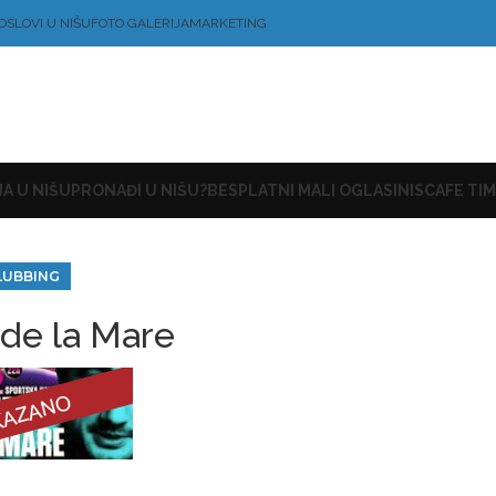
OSLOVI U NIŠU
FOTO GALERIJA
MARKETING
A U NIŠU
PRONAĐI U NIŠU?
BESPLATNI MALI OGLASI
NISCAFE TIM
LUBBING
de la Mare