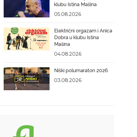
klubu Istina Mašina
05.08.2026
Električni orgazam i Anica
Dobra u klubu Istina
Mašina
04.08.2026
Niški polumaraton 2026
03.08.2026
04.05.2022
23.0