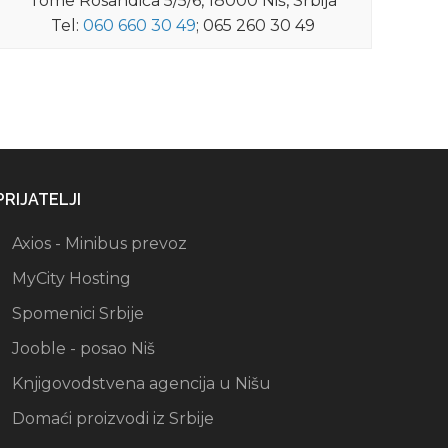
Tome Rosandića 5/5/6, 18000 Niš, Srbija
Tel:
060 660 30 49
; 065 260 30 49
PRIJATELJI
Axios - Minibus prevoz
MyCity Hosting
Spomenici Srbije
Jooble - posao Niš
Knjigovodstvena agencija u Nišu
Domaći proizvodi iz Srbije