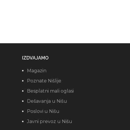
IZDVAJAMO
Magazin
Poznate Nišlije
Besplatni mali oglasi
Dešavanja u Nišu
Poslovi u Nišu
Javni prevoz u Nišu