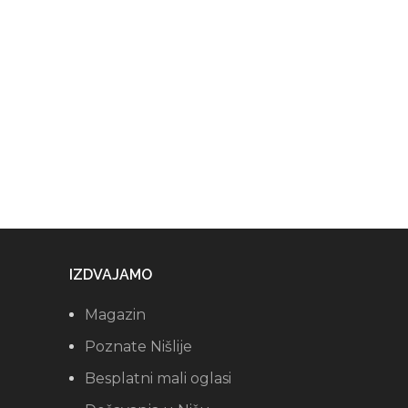
IZDVAJAMO
Magazin
Poznate Nišlije
Besplatni mali oglasi