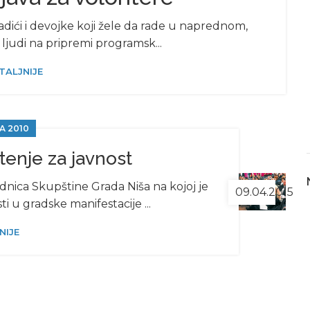
dići i devojke koji žele da rade u naprednom,
ljudi na pripremi programsk...
TALJNIJE
A 2010
tenje za javnost
nica Skupštine Grada Niša na kojoj je
09.04.2015
 u gradske manifestacije ...
NIJE