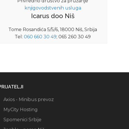
Privredno društvo za pružanje
knjigovodstvenih usluga
Icarus doo Niš
Tome Rosandića 5/5/6, 18000 Niš, Srbija
Tel:
060 660 30 49
; 065 260 30 49
PRIJATELJI
Axios - Minibus prevoz
MyCity Hosting
Spomenici Srbije