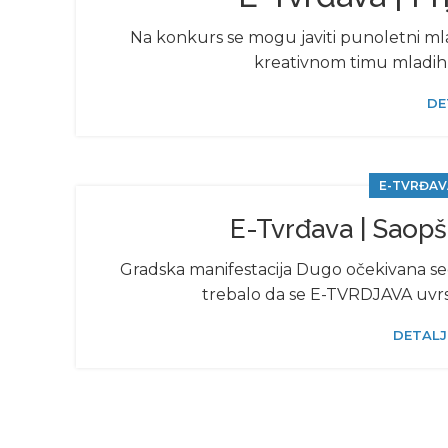
Na konkurs se mogu javiti punoletni mla
kreativnom timu mladih 
DE
E-TVRĐAV
E-Tvrđava | Saopš
Gradska manifestacija Dugo očekivana sed
trebalo da se E-TVRDJAVA uvrsti
DETALJ