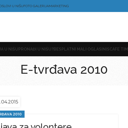
OSLOVI U NIŠU
FOTO GALERIJA
MARKETING
A U NIŠU
PRONAĐI U NIŠU?
BESPLATNI MALI OGLASI
NISCAFE TIM
E-tvrđava 2010
.04.2015
RĐAVA 2010
ijava za volontere