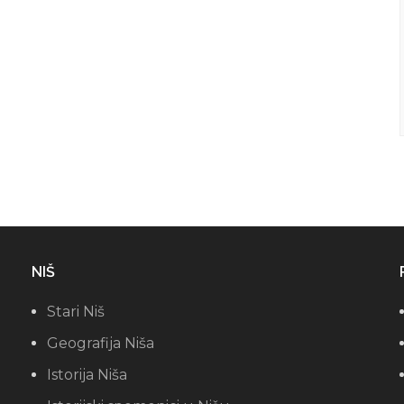
NIŠ
Stari Niš
Geografija Niša
Istorija Niša