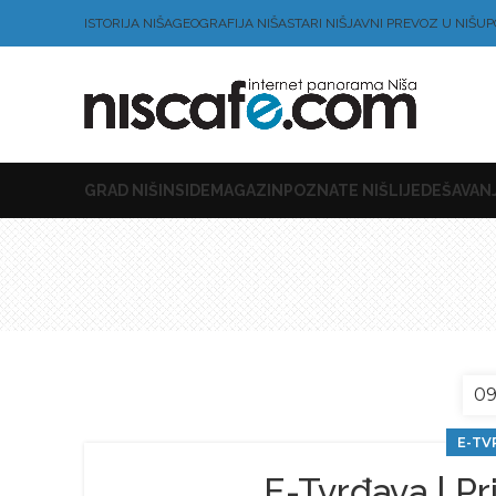
ISTORIJA NIŠA
GEOGRAFIJA NIŠA
STARI NIŠ
JAVNI PREVOZ U NIŠU
P
GRAD NIŠ
INSIDE
MAGAZIN
POZNATE NIŠLIJE
DEŠAVANJ
09
E-TV
E-Tvrđava | Pr