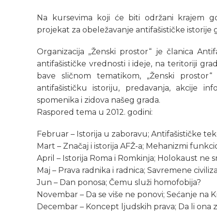
Na kursevima koji će biti održani krajem go
projekat za obeležavanje antifašističke istorije 
Organizacija „Ženski prostor“ je članica Anti
antifašističke vrednosti i ideje, na teritoriji 
bave sličnom tematikom, „Ženski prostor“
antifašističku istoriju, predavanja, akcije i
spomenika i zidova našeg grada.
Raspored tema u 2012. godini:
Februar – Istorija u zaboravu; Antifašističke 
Mart – Značaj i istorija AFŽ-a; Mehanizmi funk
April – Istorija Roma i Romkinja; Holokaust ne 
Maj – Prava radnika i radnica; Savremene civiliz
Jun – Dan ponosa; Čemu služi homofobija?
Novembar – Da se više ne ponovi; Sećanje na K
Decembar – Koncept ljudskih prava; Da li ona z