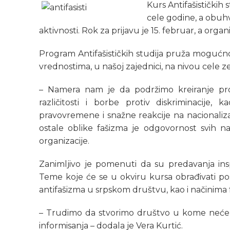
Kurs Antifašističkih 
cele godine, a obuhva
aktivnosti. Rok za prijavu je 15. februar, a organ
Program Antifašističkih studija pruža mogućno
vrednostima, u našoj zajednici, na nivou cele ze
– Namera nam je da podržimo kreiranje pros
različitosti i borbe protiv diskriminacije, k
pravovremene i snažne reakcije na nacionaliza
ostale oblike fašizma je odgovornost svih nas
organizacije.
Zanimljivo je pomenuti da su predavanja inspi
Teme koje će se u okviru kursa obrađivati posv
antifašizma u srpskom društvu, kao i načinima
– Trudimo da stvorimo društvo u kome neće bi
informisanja – dodala je Vera Kurtić.