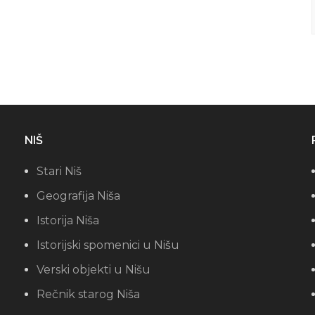
NIŠ
Stari Niš
Geografija Niša
Istorija Niša
Istorijski spomenici u Nišu
Verski objekti u Nišu
Rečnik starog Niša