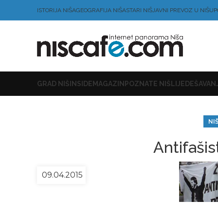
ISTORIJA NIŠA
GEOGRAFIJA NIŠA
STARI NIŠ
JAVNI PREVOZ U NIŠU
P
GRAD NIŠ
INSIDE
MAGAZIN
POZNATE NIŠLIJE
DEŠAVANJ
NI
Antifašis
09.04.2015