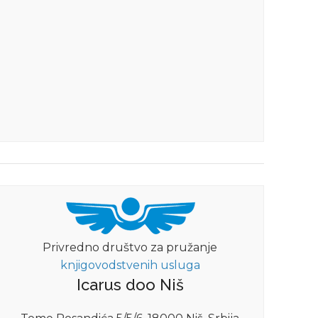
DETALJNIJE
Privredno društvo za pružanje
knjigovodstvenih usluga
Icarus doo Niš