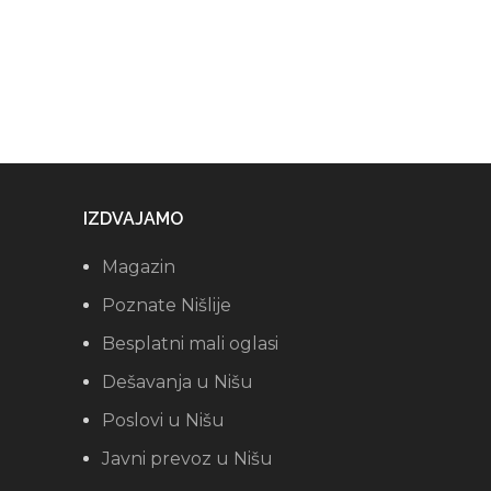
IZDVAJAMO
Magazin
Poznate Nišlije
Besplatni mali oglasi
Dešavanja u Nišu
Poslovi u Nišu
Javni prevoz u Nišu