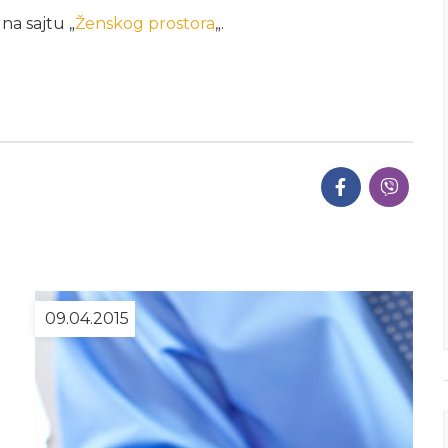
 na sajtu „
Ženskog prostora
„.
09.04.2015