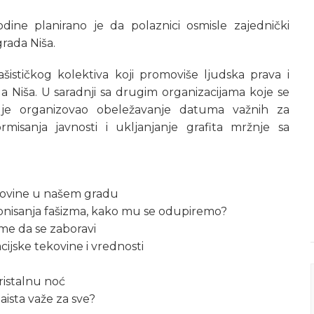
dine planirano je da polaznici osmisle zajednički
grada Niša.
fašističkog kolektiva koji promoviše ljudska prava i
grada Niša. U saradnji sa drugim organizacijama koje se
 je organizovao obeležavanje datuma važnih za
nformisanja javnosti i ukljanjanje grafita mržnje sa
tekovine u našem gradu
cionisanja fašizma, kako mu se odupiremo?
sme da se zaboravi
acijske tekovine i vrednosti
ristalnu noć
aista važe za sve?