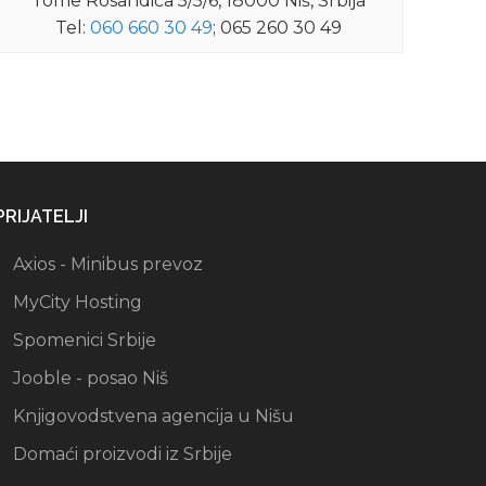
Tome Rosandića 5/5/6, 18000 Niš, Srbija
Tel:
060 660 30 49
; 065 260 30 49
PRIJATELJI
Axios - Minibus prevoz
MyCity Hosting
Spomenici Srbije
Jooble - posao Niš
Knjigovodstvena agencija u Nišu
Domaći proizvodi iz Srbije