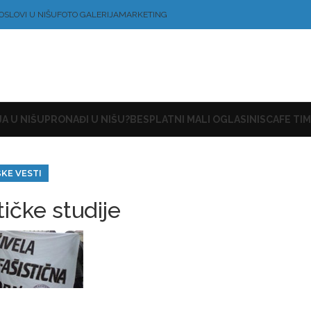
OSLOVI U NIŠU
FOTO GALERIJA
MARKETING
A U NIŠU
PRONAĐI U NIŠU?
BESPLATNI MALI OGLASI
NISCAFE TIM
ŠKE VESTI
tičke studije