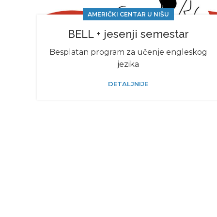
AMERIČKI CENTAR U NIŠU
BELL + jesenji semestar
Besplatan program za učenje engleskog
jezika
DETALJNIJE