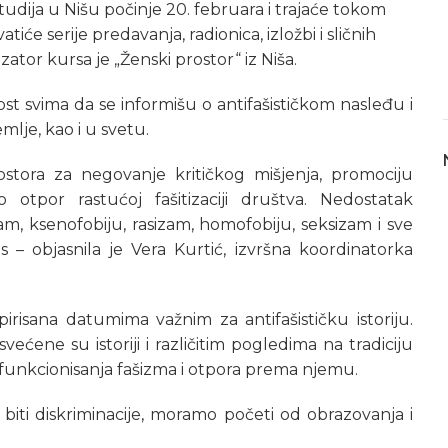
studija u Nišu počinje 20. februara i trajaće tokom
tiće serije predavanja, radionica, izložbi i sličnih
izator kursa je „Ženski prostor“ iz Niša.
st svima da se informišu o antifašističkom nasleđu i
mlje, kao i u svetu.
tora za negovanje kritičkog mišjenja, promociju
ao otpor rastućoj fašitizaciji društva. Nedostatak
m, ksenofobiju, rasizam, homofobiju, seksizam i sve
 – objasnila je Vera Kurtić, izvršna koordinatorka
risana datumima važnim za antifašističku istoriju.
ećene su istoriji i različitim pogledima na tradiciju
 funkcionisanja fašizma i otpora prema njemu.
ti diskriminacije, moramo početi od obrazovanja i