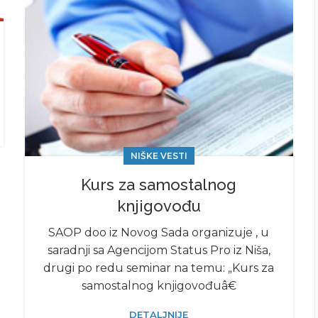
NIŠKE VESTI
Kurs za samostalnog
knjigovođu
SAOP doo iz Novog Sada organizuje , u
saradnji sa Agencijom Status Pro iz Niša,
drugi po redu seminar na temu: „Kurs za
samostalnog knjigovođuâ€
DETALJNIJE