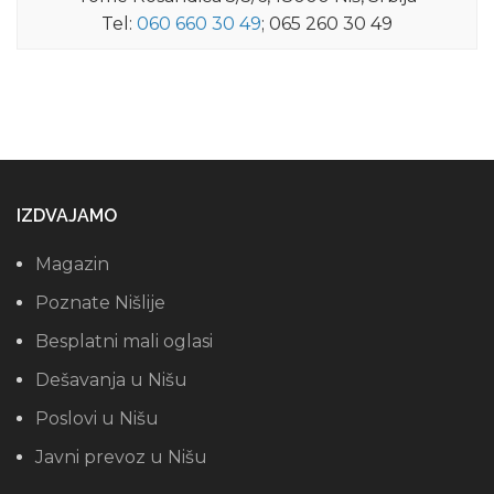
Tel:
060 660 30 49
; 065 260 30 49
IZDVAJAMO
Magazin
Poznate Nišlije
Besplatni mali oglasi
Dešavanja u Nišu
Poslovi u Nišu
Javni prevoz u Nišu