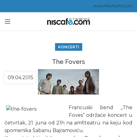
JAVNI PREVOZ
POSLOVI
KONCERTI
The Fovers
09.04.2015
Francuski bend „The
Foves“ održaće koncert u
četvrtak, 21. juna od 21h na amfiteatru na keju kod
spomenika Šabanu Bajramoviću.