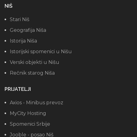
NIŠ
Stari Niš
Geografija Niša
Istorija Niša
Istorijski spomenici u Nišu
Verski objekti u Nišu
Rečnik starog Niša
PRIJATELJI
Axios - Minibus prevoz
MyCity Hosting
Spomenici Srbije
Jooble - posao Niš