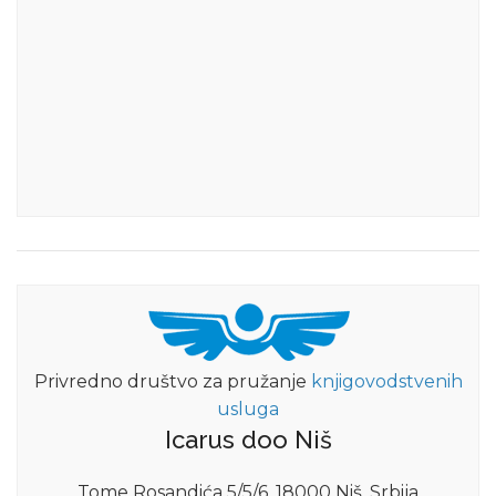
Privredno društvo za pružanje
knjigovodstvenih
usluga
Icarus doo Niš
Tome Rosandića 5/5/6, 18000 Niš, Srbija