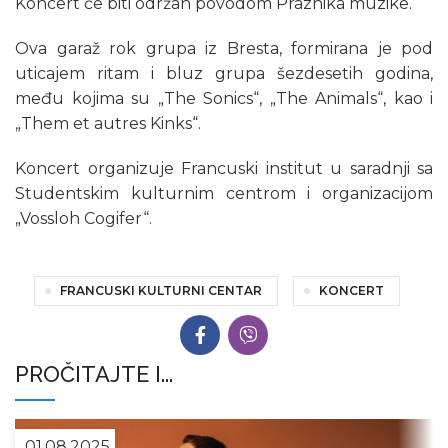
Koncert će biti održan povodom Praznika muzike.
Ova garaž rok grupa iz Bresta, formirana je pod
uticajem ritam i bluz grupa šezdesetih godina,
među kojima su „The Sonics“, „The Animals“, kao i
„Them et autres Kinks“.
Koncert organizuje Francuski institut u saradnji sa
Studentskim kulturnim centrom i organizacijom
„Vossloh Cogifer“.
FRANCUSKI KULTURNI CENTAR
KONCERT
PROČITAJTE I...
01.08.2025