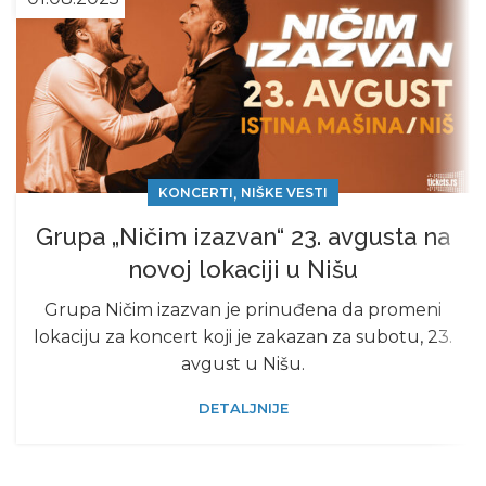
,
KONCERTI
NIŠKE VESTI
Grupa „Ničim izazvan“ 23. avgusta na
novoj lokaciji u Nišu
Grupa Ničim izazvan je prinuđena da promeni
lokaciju za koncert koji je zakazan za subotu, 23.
avgust u Nišu.
DETALJNIJE