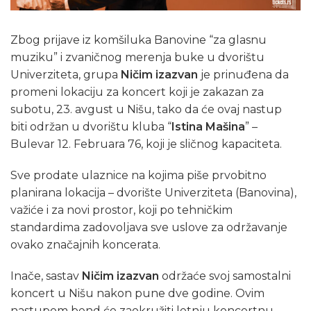
Zbog prijave iz komšiluka Banovine “za glasnu
muziku” i zvaničnog merenja buke u dvorištu
Univerziteta, grupa
Ničim izazvan
je prinuđena da
promeni lokaciju za koncert koji je zakazan za
subotu, 23. avgust u Nišu, tako da će ovaj nastup
biti održan u dvorištu kluba “
Istina Mašina
” –
Bulevar 12. Februara 76, koji je sličnog kapaciteta.
Sve prodate ulaznice na kojima piše prvobitno
planirana lokacija – dvorište Univerziteta (Banovina),
važiće i za novi prostor, koji po tehničkim
standardima zadovoljava sve uslove za održavanje
ovako značajnih koncerata.
Inače, sastav
Ničim izazvan
održaće svoj samostalni
koncert u Nišu nakon pune dve godine. Ovim
nastupom bend će zaokružiti letnju koncertnu