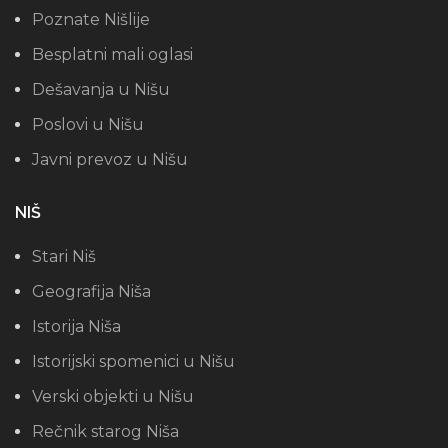
Poznate Nišlije
Besplatni mali oglasi
Dešavanja u Nišu
Poslovi u Nišu
Javni prevoz u Nišu
NIŠ
Stari Niš
Geografija Niša
Istorija Niša
Istorijski spomenici u Nišu
Verski objekti u Nišu
Rečnik starog Niša