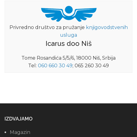
Privredno društvo za pružanje
knjigovodstvenih
usluga
Icarus doo Niš
Tome Rosandića 5/5/6, 18000 Niš, Srbija
Tel:
060 660 30 49
; 065 260 30 49
IZDVAJAMO
Magazin