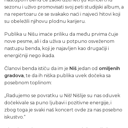
sezonu i uživo promovisati svoj peti studijski album, a
na repertoaru će se svakako naći i najveći hitovi koji
su obeležili njihovu plodnu karijeru.
Publika u Nišu imaće priliku da među prvima čuje
nove pesme, ali i da uživa u potpuno osveženom
nastupu benda, koji je najavljen kao drugačiji i
energičniji nego ikada.
Članovi benda ističu da im je
Niš
jedan od
omiljenih
gradova
, te da ih niška publika uvek dočeka sa
posebnom toplinom:
„Radujemo se povratku u Niš! Nišlije su nas oduvek
dočekivale sa puno ljubavi i pozitivne energije, i
zbog toga je svaki naš koncert ovde za nas posebno
iskustvo.“