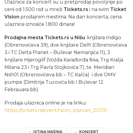
Ulaznice za koncert su u pretprodaji povoljnije po
ceni od 1.500 rsd u mreži
Tickets.rs
i na svim
Ticket
Vision
prodajnim mestima. Na dan koncerta, cena
ulaznice iznosiće 1.800 dinara!
Prodajna mesta Tickets.rs u Nišu
: knjižara Indigo
(Obrenovićeva 39), dve knjižare Delfi (Obrenovićeva
3 i TC Delta Planet – Bulevar Nemanjića 11), 3
knjižare Hijeroglif (Vožda Karađorđa 84a, Trg Kralja
Milana 23 i Trg Pavla Stojkovića 7), te Meridian
Nsh01 (Obrenovićeva bb – TC Kalča) i dve OMV
pumpe (Dimitrija Tucovića bb I Bulevar 12.
Febrauara bb).
Prodaja ulaznica online je na linku:
https://tickets.rs/event/nicim_izazvan_20291
ISTINA MAŠINA
KONCERT