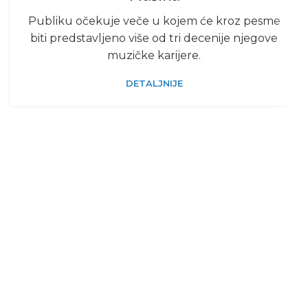
Publiku očekuje veče u kojem će kroz pesme
biti predstavljeno više od tri decenije njegove
muzičke karijere.
DETALJNIJE