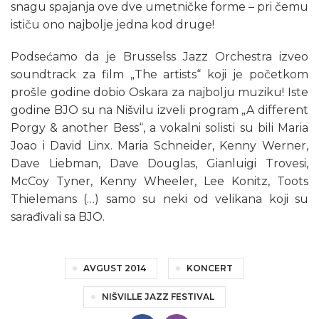
snagu spajanja ove dve umetničke forme – pri čemu
ističu ono najbolje jedna kod druge!
Podsećamo da je Brusselss Jazz Orchestra izveo
soundtrack za film „The artists“ koji je početkom
prošle godine dobio Oskara za najbolju muziku! Iste
godine BJO su na Nišvilu izveli program „A different
Porgy & another Bess“, a vokalni solisti su bili Maria
Joao i David Linx. Maria Schneider, Kenny Werner,
Dave Liebman, Dave Douglas, Gianluigi Trovesi,
McCoy Tyner, Kenny Wheeler, Lee Konitz, Toots
Thielemans (…) samo su neki od velikana koji su
sarađivali sa BJO.
AVGUST 2014
KONCERT
NIŠVILLE JAZZ FESTIVAL