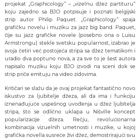
projekat „Graphicology“ – „vizelnu džez partituru“
koju zajedno sa BJO potpisuje i poznati belgijski
strip autor Philip Paquet. „Graphicology“ spaja
grafičku novelu i muziku za jazz big band. Paquet,
čije su jazz grafičke novele (posebno ona o Luisu
Armstrongu) stekle svetsku popularnost, izabrao je
svoja četiri već postojeća stripa sa džez tematikom i
uradio dva poptuno nova, a za sve to je šest autora
napisalo muziku koju BJO izvodi na sceni dok se
strip priče emituju na video zidovima.
Kritičari se slažu da je ovaj projekat fantastično novo
iskustvo za ljubitelje džeza, ali da ima i funkciju
iznenađujuće uspešnog uvođenja u džez ljubitelja
stripa, što se odlično uklapa u Nišville koncept
popularizacije džeza. Rečju, revolucionarna
kombinacija vizuelnih umetnosti i muzike, u kojoj
grafička novella susreće živi džez, demostrirajući svu