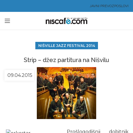
JAVNI PREVOZ
POSLOVI
NIŠVILLE JAZZ FESTIVAL 2014
Strip – džez partitura na Nišvilu
09.04.2015
Prošlogodišnji dobitnik