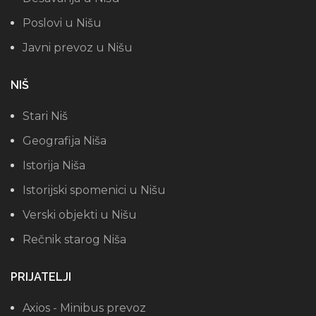
Poslovi u Nišu
Javni prevoz u Nišu
NIŠ
Stari Niš
Geografija Niša
Istorija Niša
Istorijski spomenici u Nišu
Verski objekti u Nišu
Rečnik starog Niša
PRIJATELJI
Axios - Minibus prevoz