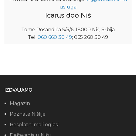
usluga
Icarus doo Niš
Tome Rosandića 5/5/6, 18000 Niš, Srbija
Tel:
060 660 30 49
; 065 260 30 49
IZDVAJAMO
Magazin
Poznate Nišlije
Besplatni mali oglasi
Dešavanja u Nišu