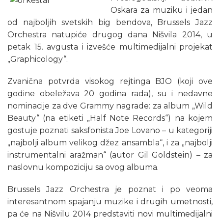
Oskara za muziku i jedan
od najboljih svetskih big bendova, Brussels Jazz
Orchestra natupiće drugog dana Nišvila 2014, u
petak 15. avgusta i izvešće multimedijalni projekat
„Graphicology“.
Zvanična potvrda visokog rejtinga BJO (koji ove
godine obeležava 20 godina rada), su i nedavne
nominacije za dve Grammy nagrade: za album „Wild
Beauty“ (na etiketi „Half Note Records“) na kojem
gostuje poznati saksfonista Joe Lovano – u kategoriji
„najbolji album velikog džez ansambla“, i za „najbolji
instrumentalni aražman“ (autor Gil Goldstein) – za
naslovnu kompoziciju sa ovog albuma.
Brussels Jazz Orchestra je poznat i po veoma
interesantnom spajanju muzike i drugih umetnosti,
pa će na Nišvilu 2014 predstaviti novi multimedijalni