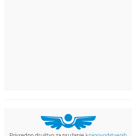
Privredno društvo za pružanje
knjigovodstvenih