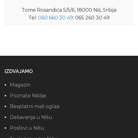
Tome Rosandića 5/5/6, 18000 Niš, Srbija
Tel:
060 660 30 49
; 065 260 30 49
IZDVAJAMO
Magazin
Poznate Nišlije
Besplatni mali oglasi
Dešavanja u Nišu
Poslovi u Nišu