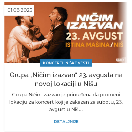
01.08.2025
,
KONCERTI
NIŠKE VESTI
Grupa „Ničim izazvan“ 23. avgusta na
novoj lokaciji u Nišu
Grupa Ničim izazvan je prinuđena da promeni
lokaciju za koncert koji je zakazan za subotu, 23.
avgust u Nišu.
DETALJNIJE