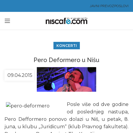
JAVNI PREVOZ
POSLOVI
KONCERTI
Pero Deformero u Nišu
09.04.2015
Posle više od dve godine
od poslednjeg nastupa,
Pero Defformero ponovo dolazi u Niš, u petak, 8.
juna, u klubu „Juridicum“ (klub Pravnog fakulteta).