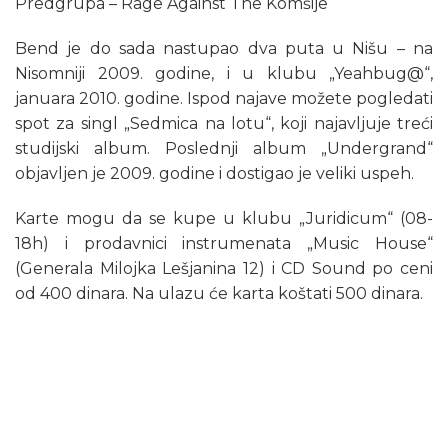
Predgrupa – Rage Against The Komšije
Bend je do sada nastupao dva puta u Nišu – na
Nisomniji 2009. godine, i u klubu „Yeahbug@“,
januara 2010. godine. Ispod najave možete pogledati
spot za singl „Sedmica na lotu“, koji najavljuje treći
studijski album. Poslednji album „Undergrand“
objavljen je 2009. godine i dostigao je veliki uspeh.
Karte mogu da se kupe u klubu „Juridicum“ (08-
18h) i prodavnici instrumenata „Music House“
(Generala Milojka Lešjanina 12) i CD Sound po ceni
od 400 dinara. Na ulazu će karta koštati 500 dinara.