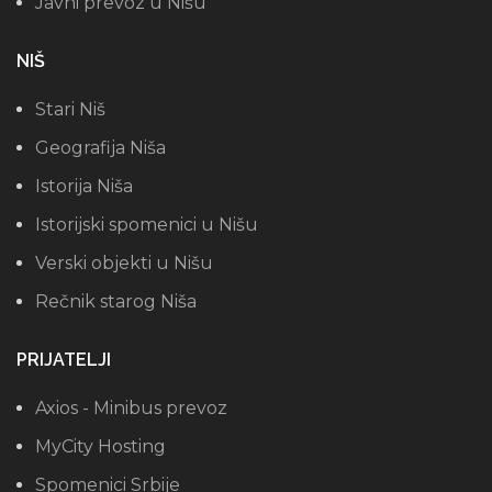
Javni prevoz u Nišu
NIŠ
Stari Niš
Geografija Niša
Istorija Niša
Istorijski spomenici u Nišu
Verski objekti u Nišu
Rečnik starog Niša
PRIJATELJI
Axios - Minibus prevoz
MyCity Hosting
Spomenici Srbije