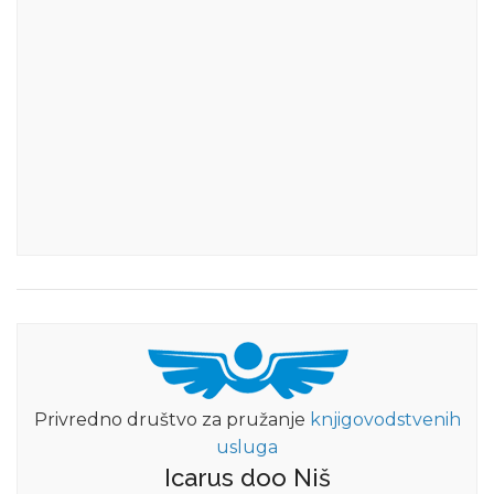
Privredno društvo za pružanje
knjigovodstvenih
usluga
Icarus doo Niš