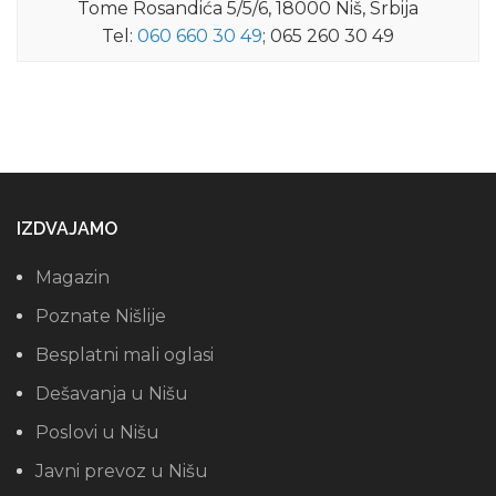
Tome Rosandića 5/5/6, 18000 Niš, Srbija
Tel:
060 660 30 49
; 065 260 30 49
IZDVAJAMO
Magazin
Poznate Nišlije
Besplatni mali oglasi
Dešavanja u Nišu
Poslovi u Nišu
Javni prevoz u Nišu