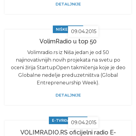
DETALJNIJE
NIŠKE VESTI
09.04.2015
VolimRadio u top 50
Volimradio.rs iz Niša jedan je od 50
najinovativnijih novih projekata na svetu po
oceni žirija StartupOpen takmičenja koje je deo
Globalne nedelje preduzetništva (Global
Entrepreneurship Week).
DETALJNIJE
E-TVRĐAVA 2011
09.04.2015
VOLIMRADIO.RS oficijelni radio E-