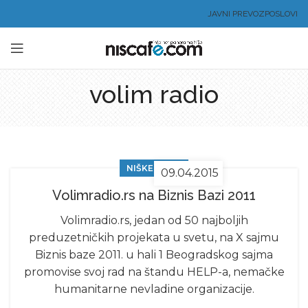
JAVNI PREVOZ
POSLOVI
volim radio
NIŠKE VESTI
09.04.2015
Volimradio.rs na Biznis Bazi 2011
Volimradio.rs, jedan od 50 najboljih
preduzetničkih projekata u svetu, na X sajmu
Biznis baze 2011. u hali 1 Beogradskog sajma
promovise svoj rad na štandu HELP-a, nemačke
humanitarne nevladine organizacije.