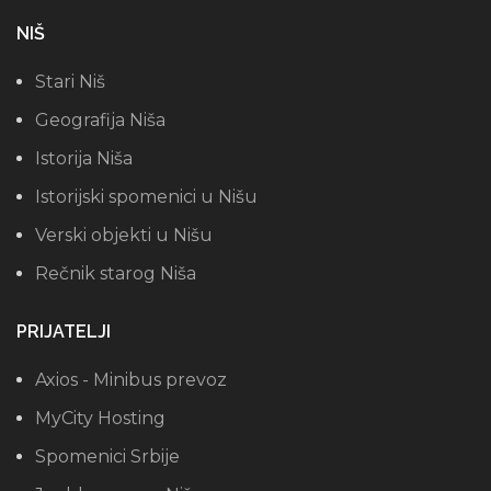
NIŠ
Stari Niš
Geografija Niša
Istorija Niša
Istorijski spomenici u Nišu
Verski objekti u Nišu
Rečnik starog Niša
PRIJATELJI
Axios - Minibus prevoz
MyCity Hosting
Spomenici Srbije