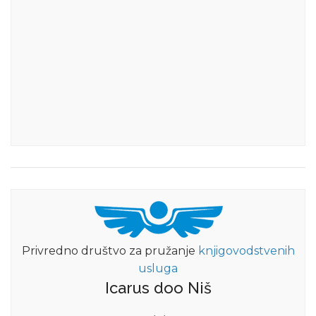
Privredno društvo za pružanje
knjigovodstvenih
usluga
Icarus doo Niš