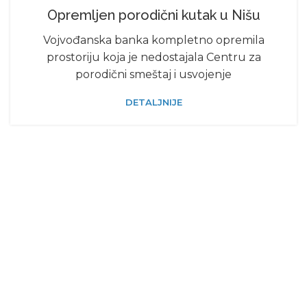
Opremljen porodični kutak u Nišu
Vojvođanska banka kompletno opremila
prostoriju koja je nedostajala Centru za
porodični smeštaj i usvojenje
DETALJNIJE