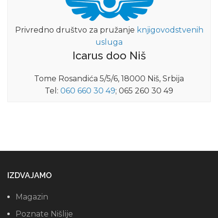
Privredno društvo za pružanje
knjigovodstvenih
usluga
Icarus doo Niš
Tome Rosandića 5/5/6, 18000 Niš, Srbija
Tel:
060 660 30 49
; 065 260 30 49
IZDVAJAMO
Magazin
Poznate Nišlije