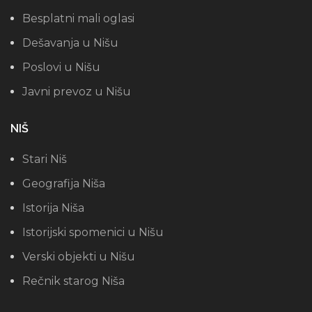
Besplatni mali oglasi
Dešavanja u Nišu
Poslovi u Nišu
Javni prevoz u Nišu
NIŠ
Stari Niš
Geografija Niša
Istorija Niša
Istorijski spomenici u Nišu
Verski objekti u Nišu
Rečnik starog Niša