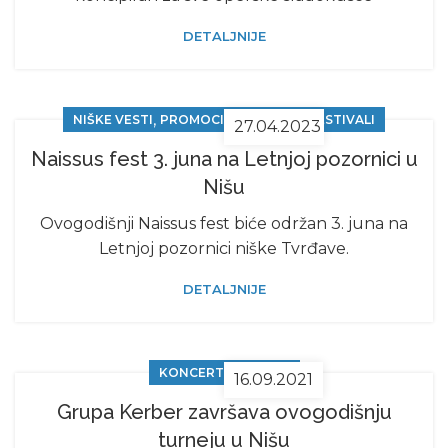
DETALJNIJE
,
NIŠKE VESTI
PROMOCIJE, SAJMOVI, FESTIVALI
27.04.2023
Naissus fest 3. juna na Letnjoj pozornici u
Nišu
Ovogodišnji Naissus fest biće održan 3. juna na
Letnjoj pozornici niške Tvrđave.
DETALJNIJE
,
KONCERTI
NIŠCAFE
16.09.2021
Grupa Kerber završava ovogodišnju
turneju u Nišu