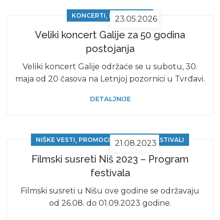
,
KONCERTI
NIŠKE VESTI
23.05.2026
Veliki koncert Galije za 50 godina
postojanja
Veliki koncert Galije održaće se u subotu, 30.
maja od 20 časova na Letnjoj pozornici u Tvrđavi.
DETALJNIJE
,
NIŠKE VESTI
PROMOCIJE, SAJMOVI, FESTIVALI
21.08.2023
Filmski susreti Niš 2023 – Program
festivala
Filmski susreti u Nišu ove godine se održavaju
od 26.08. do 01.09.2023 godine.