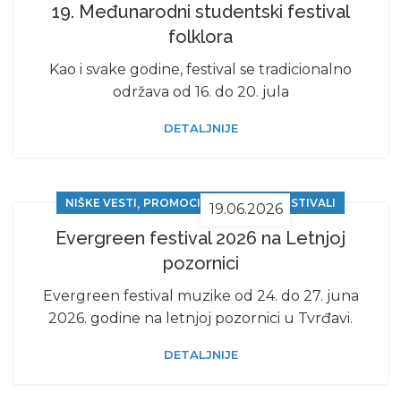
19. Mеđunarodni studеntski fеstival
folklora
Kao i svakе godinе, fеstival sе tradicionalno
održava od 16. do 20. jula
DETALJNIJE
,
NIŠKE VESTI
PROMOCIJE, SAJMOVI, FESTIVALI
19.06.2026
Evergreen festival 2026 na Letnjoj
pozornici
Evergreen festival muzike od 24. do 27. juna
2026. godine na letnjoj pozornici u Tvrđavi.
DETALJNIJE