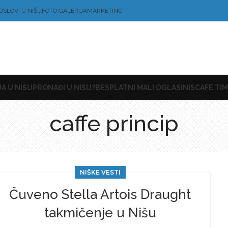
OSLOVI U NIŠU
FOTO GALERIJA
MARKETING
A U NIŠU
PRONAĐI U NIŠU?
BESPLATNI MALI OGLASI
NISCAFE TIM
caffe princip
NIŠKE VESTI
Čuveno Stella Artois Draught
takmičenje u Nišu