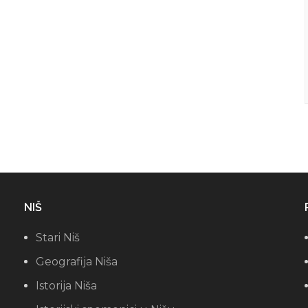
NIŠ
Stari Niš
Geografija Niša
Istorija Niša