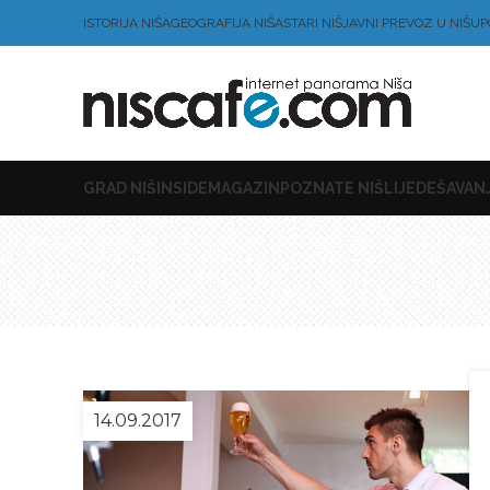
ISTORIJA NIŠA
GEOGRAFIJA NIŠA
STARI NIŠ
JAVNI PREVOZ U NIŠU
P
GRAD NIŠ
INSIDE
MAGAZIN
POZNATE NIŠLIJE
DEŠAVANJ
14.09.2017