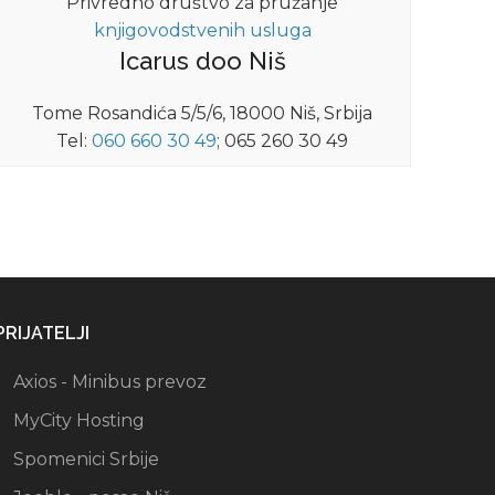
Privredno društvo za pružanje
knjigovodstvenih usluga
Icarus doo Niš
Tome Rosandića 5/5/6, 18000 Niš, Srbija
Tel:
060 660 30 49
; 065 260 30 49
PRIJATELJI
Axios - Minibus prevoz
MyCity Hosting
Spomenici Srbije