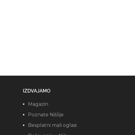
IZDVAJAMO
Magazin
Poznate Nišlije
Besplatni mali oglasi