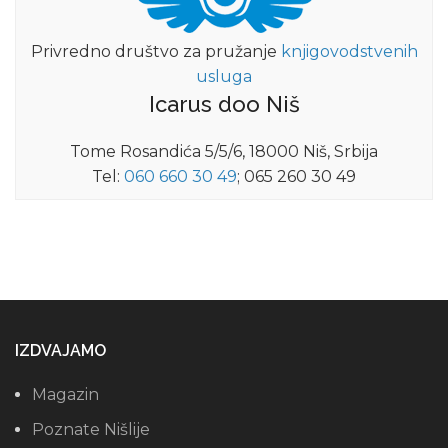
Privredno društvo za pružanje
knjigovodstvenih
usluga
Icarus doo Niš
Tome Rosandića 5/5/6, 18000 Niš, Srbija
Tel:
060 660 30 49
; 065 260 30 49
IZDVAJAMO
Magazin
Poznate Nišlije