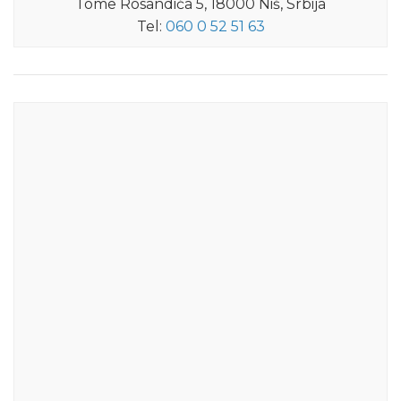
Tome Rosandića 5, 18000 Niš, Srbija
Tel:
060 0 52 51 63