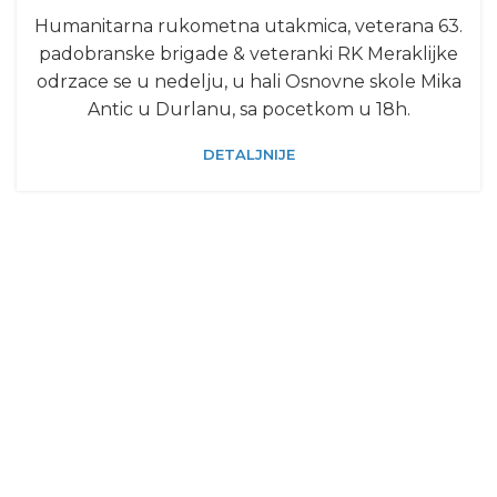
Humanitarna rukometna utakmica, veterana 63.
padobranske brigade & veteranki RK Meraklijke
odrzace se u nedelju, u hali Osnovne skole Mika
Antic u Durlanu, sa pocetkom u 18h.
DETALJNIJE