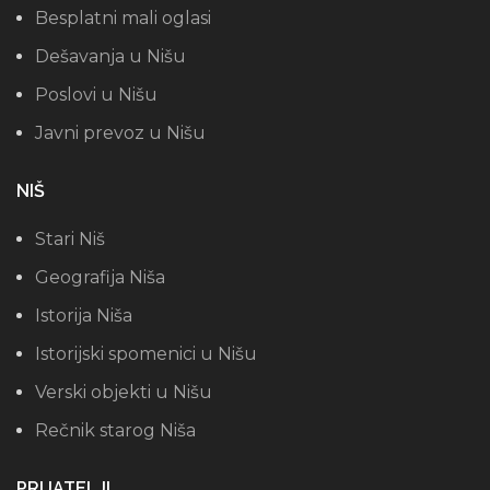
Besplatni mali oglasi
Dešavanja u Nišu
Poslovi u Nišu
Javni prevoz u Nišu
NIŠ
Stari Niš
Geografija Niša
Istorija Niša
Istorijski spomenici u Nišu
Verski objekti u Nišu
Rečnik starog Niša
PRIJATELJI