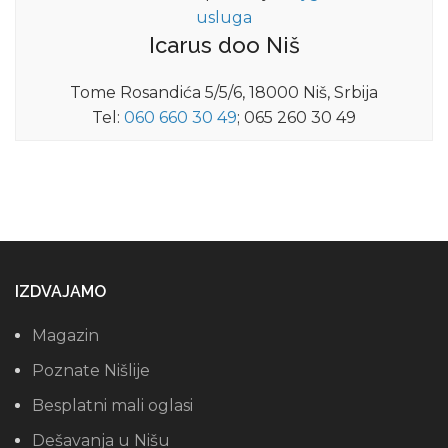
usluga
Icarus doo Niš
Tome Rosandića 5/5/6, 18000 Niš, Srbija
Tel:
060 660 30 49
; 065 260 30 49
IZDVAJAMO
Magazin
Poznate Nišlije
Besplatni mali oglasi
Dešavanja u Nišu