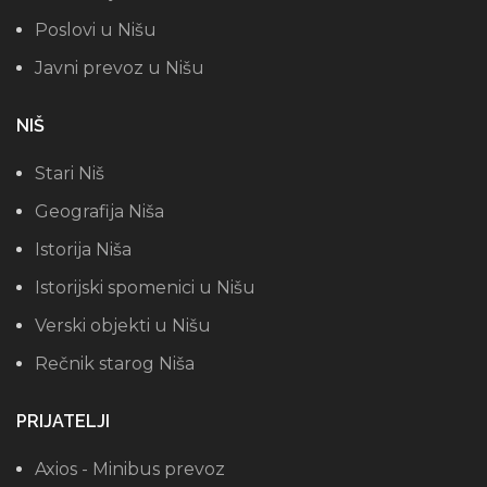
Poslovi u Nišu
Javni prevoz u Nišu
NIŠ
Stari Niš
Geografija Niša
Istorija Niša
Istorijski spomenici u Nišu
Verski objekti u Nišu
Rečnik starog Niša
PRIJATELJI
Axios - Minibus prevoz