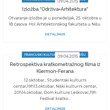
09.04.2015
Izložba “Održiva=Arhitektura“
Otvaranje izložbe je u ponedeljak, 25. oktobra u
18 časova. Hol Arhitektonskog fakulteta u Nišu.
DETALJNIJE
FRANCUSKI KULTURNI CENTAR U NIŠU
09.04.2015
Retrospektiva kratkometražnog filma iz
Klermon-Ferana
12.oktobar , Studentski kulturni
centar,19h13.oktobar, Niški kulturni centar,
20h14.oktobar, Dom kulture Leskovac,19h
Festival kratko...
DETALJNIJE