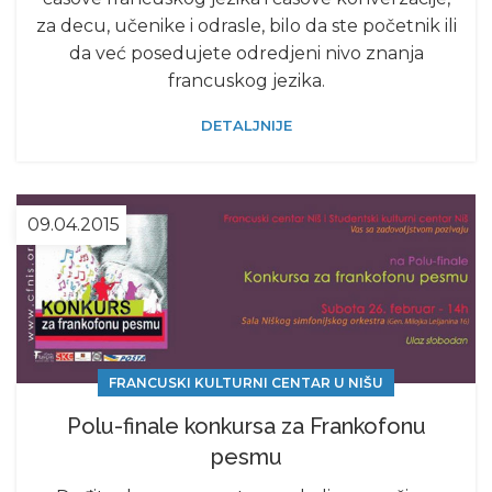
za decu, učenike i odrasle, bilo da ste početnik ili
da već posedujete odredjeni nivo znanja
francuskog jezika.
DETALJNIJE
09.04.2015
FRANCUSKI KULTURNI CENTAR U NIŠU
Polu-finale konkursa za Frankofonu
pesmu