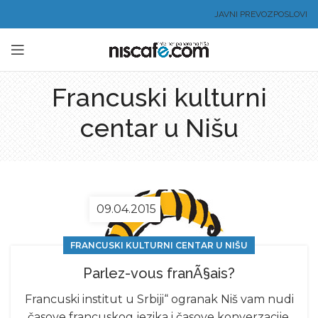
JAVNI PREVOZ
POSLOVI
Francuski kulturni
centar u Nišu
09.04.2015
FRANCUSKI KULTURNI CENTAR U NIŠU
Parlez-vous franÃ§ais?
Francuski institut u Srbiji“ ogranak Niš vam nudi
časove francuskog jezika i časove konverzacije,