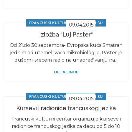
FRANCUSKI KULTURNI CENTAR U NIŠU
09.04.2015
Izložba “Luj Paster“
Od 21.do 30.septembra- Evropska kuća.Smatran
jednim od utemeljivača mikrobiologije, Paster je
dušom i srecem radio na unapređivanju na...
DETALJNIJE
FRANCUSKI KULTURNI CENTAR U NIŠU
09.04.2015
Kursevi i radionice francuskog jezika
Francuski kulturni centar organizuje kurseve i
radionice francuskog jezika za decu od 5 do 10