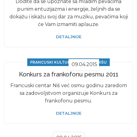
Dođite da se upoznate sa mladim pevačima
punim entuzijazma i energije, željnih da se
dokažu i iskažu svoj dar za muziku, pevačima koji
će Vam izmamiti aplauze.
DETALJNIJE
FRANCUSKI KULTURNI CENTAR U NIŠU
09.04.2015
Konkurs za frankofonu pesmu 2011
Francuski centar Niš već osmu godinu zaredom
sa zadovoljstvom organizuje Konkurs za
frankofonu pesmu.
DETALJNIJE