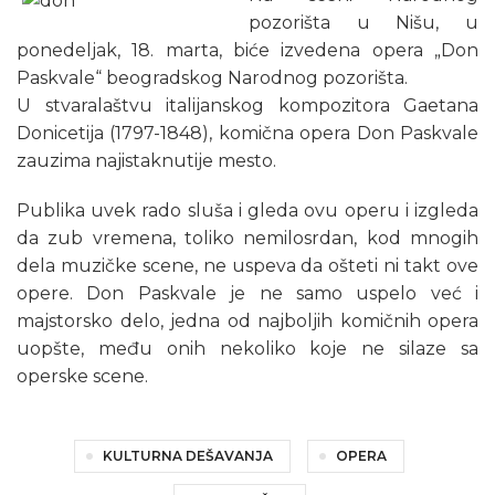
pozorišta u Nišu, u
ponedeljak, 18. marta, biće izvedena opera „Don
Paskvale“ beogradskog Narodnog pozorišta.
U stvaralaštvu italijanskog kompozitora Gaetana
Donicetija (1797-1848), komična opera Don Paskvale
zauzima najistaknutije mesto.
Publika uvek rado sluša i gleda ovu operu i izgleda
da zub vremena, toliko nemilosrdan, kod mnogih
dela muzičke scene, ne uspeva da ošteti ni takt ove
opere. Don Paskvale je ne samo uspelo već i
majstorsko delo, jedna od najboljih komičnih opera
uopšte, među onih nekoliko koje ne silaze sa
operske scene.
KULTURNA DEŠAVANJA
OPERA