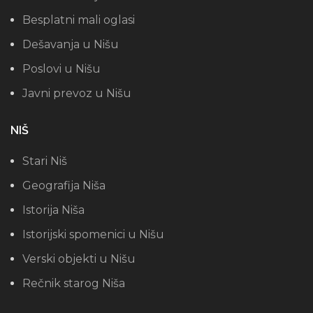
Besplatni mali oglasi
Dešavanja u Nišu
Poslovi u Nišu
Javni prevoz u Nišu
NIŠ
Stari Niš
Geografija Niša
Istorija Niša
Istorijski spomenici u Nišu
Verski objekti u Nišu
Rečnik starog Niša