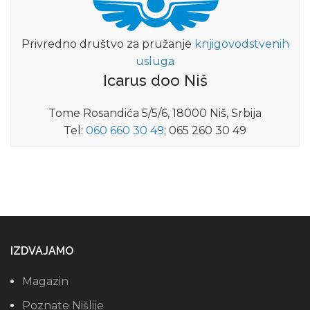
Privredno društvo za pružanje
knjigovodstvenih
usluga
Icarus doo Niš
Tome Rosandića 5/5/6, 18000 Niš, Srbija
Tel:
060 660 30 49
; 065 260 30 49
IZDVAJAMO
Magazin
Poznate Nišlije