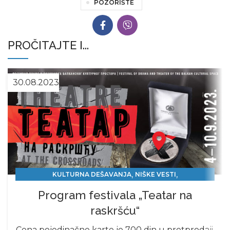
POZORIŠTE
PROČITAJTE I...
30.08.2023
,
,
KULTURNA DEŠAVANJA
NIŠKE VESTI
PROMOCIJE, SAJMOVI, FESTIVALI
Program festivala „Teatar na
raskršću“
Cena pojedinačne karte je 700 din u pretprodaji,