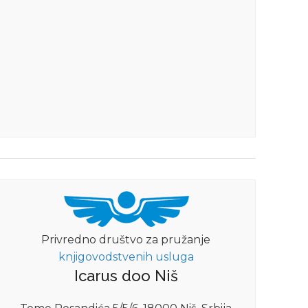
Privredno društvo za pružanje
knjigovodstvenih usluga
Icarus doo Niš