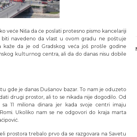
o veće Niša da će poslati protesno pismo kancelariji
biti navedeno da vlast u ovom gradu ne poštuje
a kaže da je od Gradskog veća još prošle godine
kog kulturnog centra, ali da do danas nisu dobile
stu gde je danas Dušanov bazar. To nam je oduzeto
ati drugi prostor, ali to se nikada nije dogodilo. Od
 sa 11 miliona dinara jer kada svoje centri imaju
 i Romi. Ukoliko nam se ne odgovori do kraja marta
ćipović.
deli prostora trebalo prvo da se razgovara na Savetu