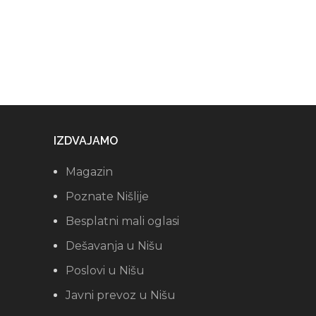
IZDVAJAMO
Magazin
Poznate Nišlije
Besplatni mali oglasi
Dešavanja u Nišu
Poslovi u Nišu
Javni prevoz u Nišu