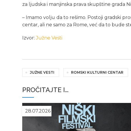
za ljudska i manjinska prava skupštine grada Ni
– Imamo volju da to rešimo. Postoji gradski pro
centar, ali ne samo za Rome, već da to bude st
Izvor:
Južne Vesti
JUŽNE VESTI
ROMSKI KULTURNI CENTAR
PROČITAJTE I...
28.07.2026