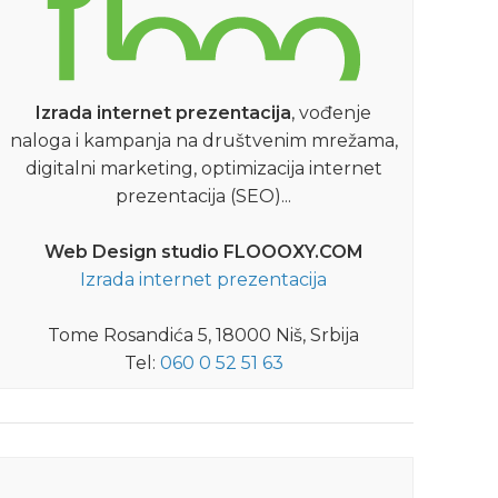
,
KONCERTI
NIŠCAFE
Izrada internet prezentacija
, vođenje
naloga i kampanja na društvenim mrežama,
Alen Ademović održaće
digitalni marketing, optimizacija internet
besplatan koncert u Nišu
prezentacija (SEO)...
E
Alen Ademović nastupiće 6. juna u
p
rodnom Nišu na Festivalu uličnih svirača
Web Design studio FLOOOXY.COM
„Zvuci niške kaldrme“
Izrada internet prezentacija
DETALJNIJE
Tome Rosandića 5, 18000 Niš, Srbija
Tel:
060 0 52 51 63