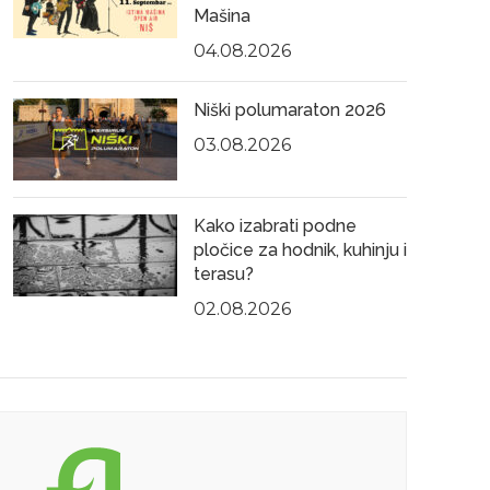
Mašina
04.08.2026
Niški polumaraton 2026
03.08.2026
Kako izabrati podne
pločice za hodnik, kuhinju i
terasu?
02.08.2026
25.05.2026
22.0