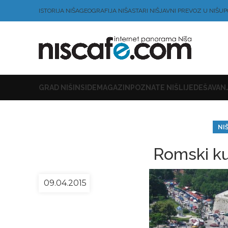
ISTORIJA NIŠA
GEOGRAFIJA NIŠA
STARI NIŠ
JAVNI PREVOZ U NIŠU
P
GRAD NIŠ
INSIDE
MAGAZIN
POZNATE NIŠLIJE
DEŠAVANJ
NI
Romski ku
09.04.2015