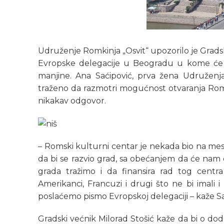
Udruženje Romkinja „Osvit“ upozorilo je Gradsk
Evropske delegacije u Beogradu u kome će 
manjine. Ana Saćipović, prva žena Udruženj
traženo da razmotri mogućnost otvaranja Roms
nikakav odgovor.
– Romski kulturni centar je nekada bio na me
da bi se razvio grad, sa obećanjem da će nam d
grada tražimo i da finansira rad tog centra
Amerikanci, Francuzi i drugi što ne bi imali
poslaćemo pismo Evropskoj delegaciji – kaže Sa
Gradski većnik Milorad Stošić kaže da bi o do