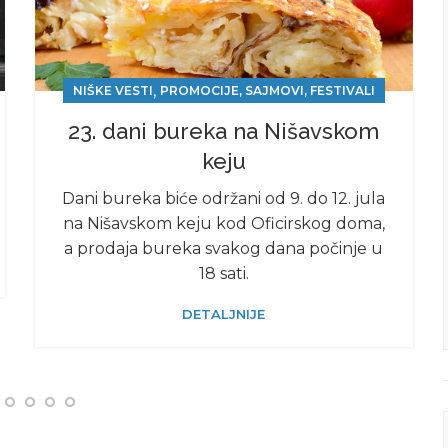
,
NIŠKE VESTI
PROMOCIJE, SAJMOVI, FESTIVALI
23. dani bureka na Nišavskom
keju
Dani bureka biće održani od 9. do 12. jula
na Nišavskom keju kod Oficirskog doma,
a prodaja bureka svakog dana počinje u
18 sati.
DETALJNIJE