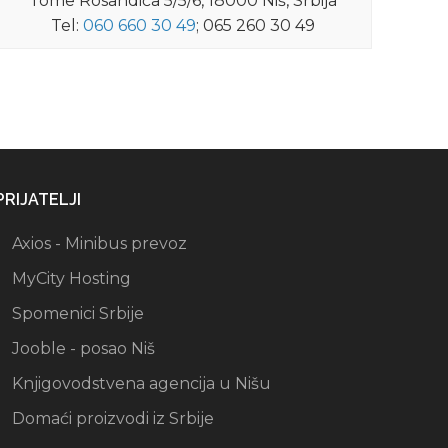
Tome Rosandića 5/5/6, 18000 Niš, Srbija
Tel:
060 660 30 49
; 065 260 30 49
PRIJATELJI
Axios - Minibus prevoz
MyCity Hosting
Spomenici Srbije
Jooble - posao Niš
Knjigovodstvena agencija u Nišu
Domaći proizvodi iz Srbije