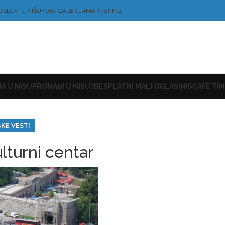
OSLOVI U NIŠU
FOTO GALERIJA
MARKETING
A U NIŠU
PRONAĐI U NIŠU?
BESPLATNI MALI OGLASI
NISCAFE TIM
ŠKE VESTI
lturni centar