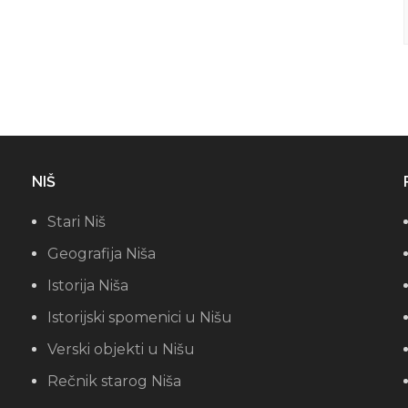
NIŠ
Stari Niš
Geografija Niša
Istorija Niša
Istorijski spomenici u Nišu
Verski objekti u Nišu
Rečnik starog Niša