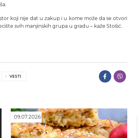
ša.
stor koji nije dat u zakup i u kome može da se otvori
ecište svih manjinskih grupa u gradu – kaže Stošić.
VESTI
09.07.2026