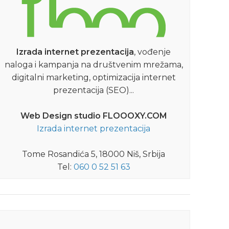
Izrada internet prezentacija
, vođenje
naloga i kampanja na društvenim mrežama,
digitalni marketing, optimizacija internet
prezentacija (SEO)...
Web Design studio FLOOOXY.COM
Izrada internet prezentacija
Tome Rosandića 5, 18000 Niš, Srbija
Tel:
060 0 52 51 63
21.08.2023
18.0