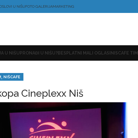
OSLOVI U NIŠU
FOTO GALERIJA
MARKETING
A U NIŠU
PRONAĐI U NIŠU?
BESPLATNI MALI OGLASI
NISCAFE TIM
,
M
NIŠCAFE
kopa Cineplexx Niš