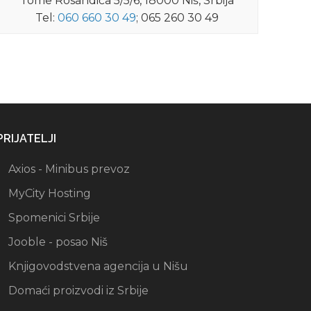
Tome Rosandića 5/5/6, 18000 Niš, Srbija
Tel:
060 660 30 49
; 065 260 30 49
PRIJATELJI
Axios - Minibus prevoz
MyCity Hosting
Spomenici Srbije
Jooble - posao Niš
Knjigovodstvena agencija u Nišu
Domaći proizvodi iz Srbije