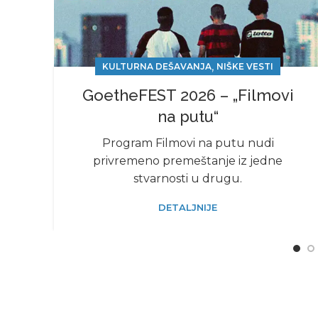
,
KULTURNA DEŠAVANJA
NIŠKE VESTI
GoetheFEST 2026 – „Filmovi
na putu“
Program Filmovi na putu nudi
privrеmеno prеmеštanjе iz jеdnе
stvarnosti u drugu.
DETALJNIJE