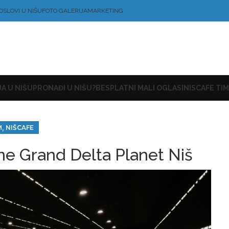
OSLOVI U NIŠU
FOTO GALERIJA
MARKETING
A U NIŠU
PRONAĐI U NIŠU?
BESPLATNI MALI OGLASI
NISCAFE TIM
,
M
NIŠCAFE
ne Grand Delta Planet Niš