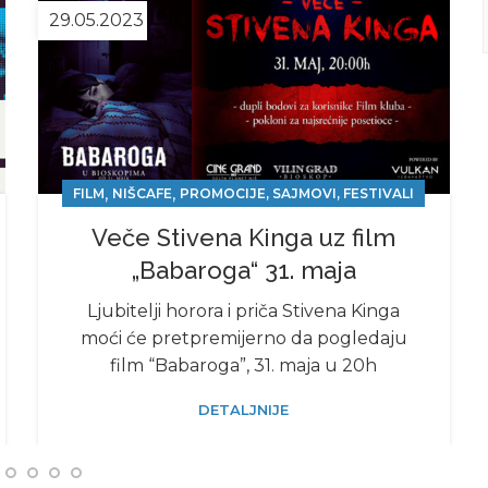
29.05.2023
,
,
FILM
NIŠCAFE
PROMOCIJE, SAJMOVI, FESTIVALI
Veče Stivena Kinga uz film
„Babaroga“ 31. maja
Ljubitelji horora i priča Stivena Kinga
moći će pretpremijerno da pogledaju
film “Babaroga”, 31. maja u 20h
DETALJNIJE