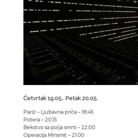
Četvrtak 19.05., Petak 20.05.
Pariz – Ljubavna priča – 18:45
Potera – 20:15
Bekstvo sa polja smrti – 22:00
Operacija Minsmit – 21:00