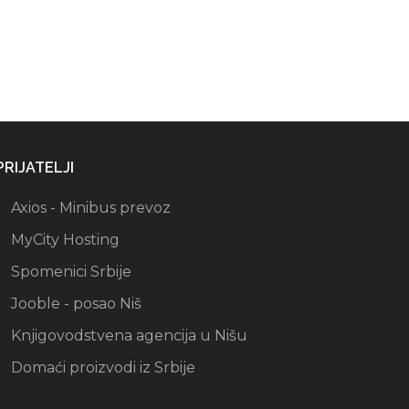
PRIJATELJI
Axios - Minibus prevoz
MyCity Hosting
Spomenici Srbije
Jooble - posao Niš
Knjigovodstvena agencija u Nišu
Domaći proizvodi iz Srbije