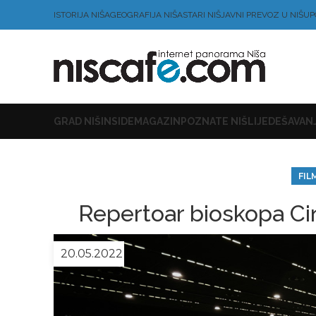
ISTORIJA NIŠA
GEOGRAFIJA NIŠA
STARI NIŠ
JAVNI PREVOZ U NIŠU
P
GRAD NIŠ
INSIDE
MAGAZIN
POZNATE NIŠLIJE
DEŠAVANJ
FIL
Repertoar bioskopa Ci
20.05.2022