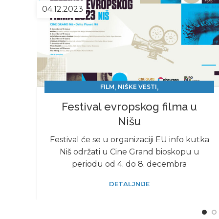
04.12.2023
,
,
FILM
NIŠKE VESTI
PROMOCIJE, SAJMOVI, FESTIVALI
Festival evropskog filma u
Nišu
Festival će se u organizaciji EU info kutka
Niš održati u Cine Grand bioskopu u
periodu od 4. do 8. decembra
DETALJNIJE