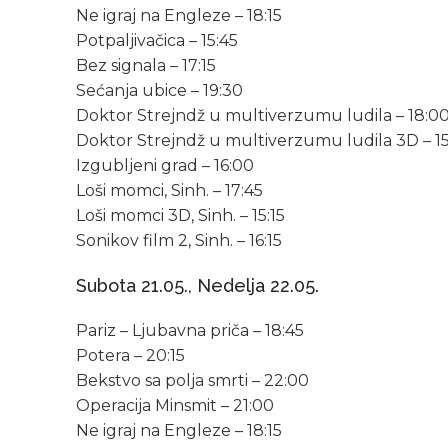
Ne igraj na Engleze – 18:15
Potpaljivačica – 15:45
Bez signala – 17:15
Sećanja ubice – 19:30
Doktor Strejndž u multiverzumu ludila – 18:00
Doktor Strejndž u multiverzumu ludila 3D – 15:3
Izgubljeni grad – 16:00
Loši momci, Sinh. – 17:45
Loši momci 3D, Sinh. – 15:15
Sonikov film 2, Sinh. – 16:15
Subota 21.05., Nedelja 22.05.
Pariz – Ljubavna priča – 18:45
Potera – 20:15
Bekstvo sa polja smrti – 22:00
Operacija Minsmit – 21:00
Ne igraj na Engleze – 18:15