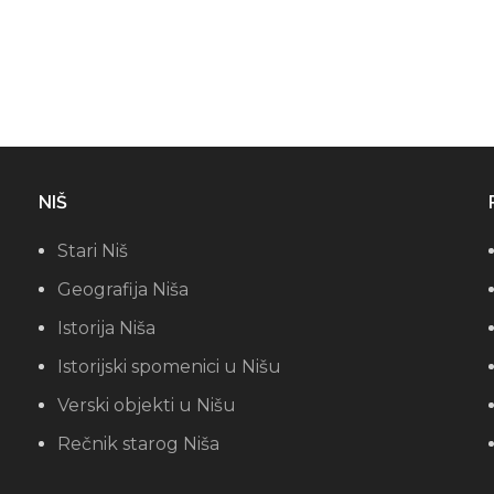
NIŠ
Stari Niš
Geografija Niša
Istorija Niša
Istorijski spomenici u Nišu
Verski objekti u Nišu
Rečnik starog Niša