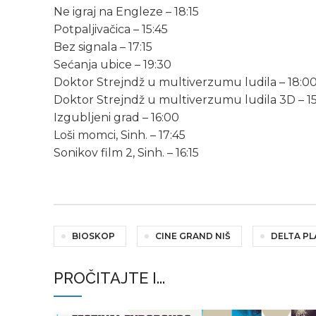
Ne igraj na Engleze – 18:15
Potpaljivačica – 15:45
Bez signala – 17:15
Sećanja ubice – 19:30
Doktor Strejndž u multiverzumu ludila – 18:00
Doktor Strejndž u multiverzumu ludila 3D – 1
Izgubljeni grad – 16:00
Loši momci, Sinh. – 17:45
Sonikov film 2, Sinh. – 16:15
BIOSKOP
CINE GRAND NIŠ
DELTA P
PROČITAJTE I...