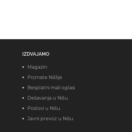
IZDVAJAMO
Magazin
Poznate Nišlije
Besplatni mali oglasi
Dešavanja u Nišu
Poslovi u Nišu
Javni prevoz u Nišu