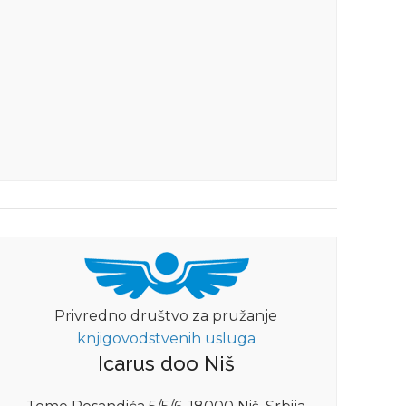
Privredno društvo za pružanje
knjigovodstvenih usluga
Icarus doo Niš