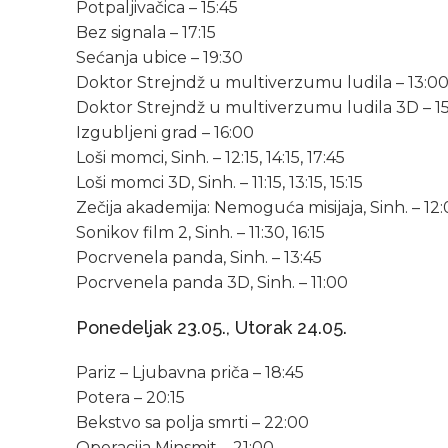
Potpaljivačica – 15:45
Bez signala – 17:15
Sećanja ubice – 19:30
Doktor Strejndž u multiverzumu ludila – 13:00,
Doktor Strejndž u multiverzumu ludila 3D – 15:3
Izgubljeni grad – 16:00
Loši momci, Sinh. – 12:15, 14:15, 17:45
Loši momci 3D, Sinh. – 11:15, 13:15, 15:15
Zečija akademija: Nemoguća misijaja, Sinh. – 12:
Sonikov film 2, Sinh. – 11:30, 16:15
Pocrvenela panda, Sinh. – 13:45
Pocrvenela panda 3D, Sinh. – 11:00
Ponedeljak 23.05., Utorak 24.05.
Pariz – Ljubavna priča – 18:45
Potera – 20:15
Bekstvo sa polja smrti – 22:00
Operacija Minsmit – 21:00