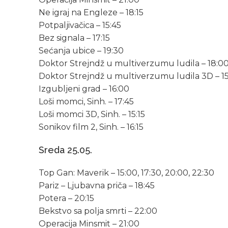
Ne igraj na Engleze – 18:15
Potpaljivačica – 15:45
Bez signala – 17:15
Sećanja ubice – 19:30
Doktor Strejndž u multiverzumu ludila – 18:00
Doktor Strejndž u multiverzumu ludila 3D – 15:3
Izgubljeni grad – 16:00
Loši momci, Sinh. – 17:45
Loši momci 3D, Sinh. – 15:15
Sonikov film 2, Sinh. – 16:15
Sreda 25.05.
Top Gan: Maverik – 15:00, 17:30, 20:00, 22:30
Pariz – Ljubavna priča – 18:45
Potera – 20:15
Bekstvo sa polja smrti – 22:00
Operacija Minsmit – 21:00