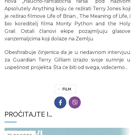
nova „naučno-fantastična farsa“ pod nazivom
Apsolutely Anything koju će režirati Terry Jones koji
je režirao filmove Life of Brian , The Meaning of Life, i
bio koreditelj filma Monty Python and the Holy
Grail. Ostali članovi ekipe pozajmljuju glasove
vanzemaljcima koji dolaze na Zemlju.
Obeshrabuje činjenica da je u nedavnom intervjuu
za Guardian Terry Gilliam izrazio svoje sumnje u
uspešnost projekta. Šta će biti od svega, videćemo…
FILM
PROČITAJTE I...