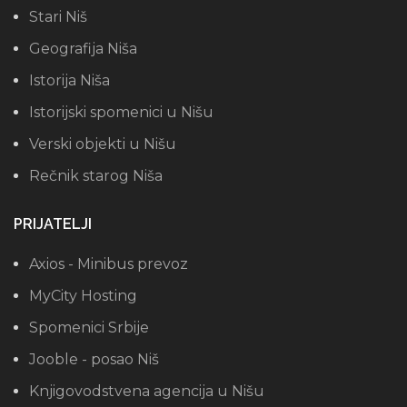
Stari Niš
Geografija Niša
Istorija Niša
Istorijski spomenici u Nišu
Verski objekti u Nišu
Rečnik starog Niša
PRIJATELJI
Axios - Minibus prevoz
MyCity Hosting
Spomenici Srbije
Jooble - posao Niš
Knjigovodstvena agencija u Nišu