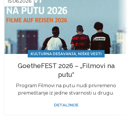
15.06.2026
,
KULTURNA DEŠAVANJA
NIŠKE VESTI
GoetheFEST 2026 – „Filmovi na
putu“
Program Filmovi na putu nudi privrеmеno
prеmеštanjе iz jеdnе stvarnosti u drugu.
DETALJNIJE