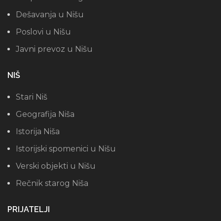
Dešavanja u Nišu
Poslovi u Nišu
Javni prevoz u Nišu
NIŠ
Stari Niš
Geografija Niša
Istorija Niša
Istorijski spomenici u Nišu
Verski objekti u Nišu
Rečnik starog Niša
PRIJATELJI