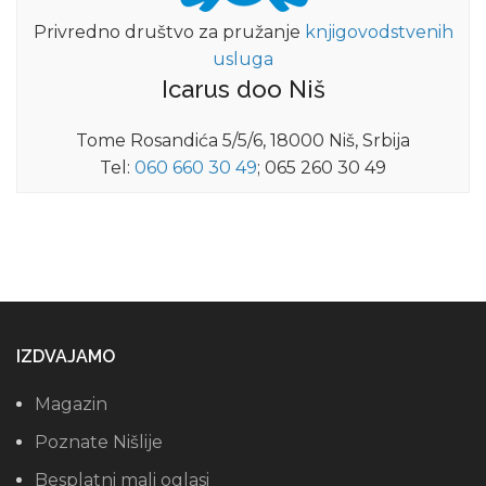
Privredno društvo za pružanje
knjigovodstvenih
usluga
Icarus doo Niš
Tome Rosandića 5/5/6, 18000 Niš, Srbija
Tel:
060 660 30 49
; 065 260 30 49
IZDVAJAMO
Magazin
Poznate Nišlije
Besplatni mali oglasi